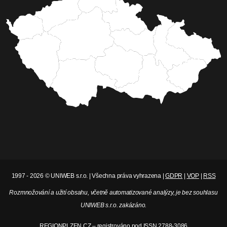
1997 - 2026 © UNIWEB s.r.o. | Všechna práva vyhrazena |
GDPR
|
VOP
|
RSS
Rozmnožování a užití obsahu, včetně automatizované analýzy, je bez souhlasu
UNIWEB s.r.o. zakázáno.
REGIONPLZEN.CZ – registrováno pod ISSN 2788-3086