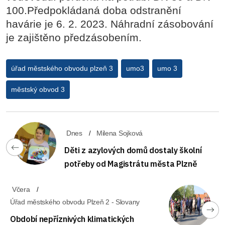
100.Předpokládaná doba odstranění
havárie je 6. 2. 2023. Náhradní zásobování
je zajištěno předzásobením.
úřad městského obvodu plzeň 3
umo3
umo 3
městský obvod 3
Dnes
Milena Sojková
Děti z azylových domů dostaly školní
potřeby od Magistrátu města Plzně
Včera
Úřad městského obvodu Plzeň 2 - Slovany
Období nepříznivých klimatických