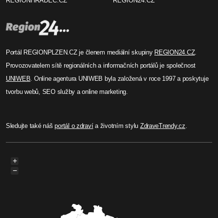
REGIONHRADEC.CZ
REGION24.CZ
Portál REGIONPLZEN.CZ je členem mediální skupiny
REGION24.CZ
.
Provozovatelem sítě regionálních a informačních portálů je společnost
UNIWEB
. Online agentura UNIWEB byla založená v roce 1997 a poskytuje
tvorbu webů, SEO služby a online marketing.
Sledujte také náš
portál o zdraví
a životním stylu
ZdraveTrendy.cz
.
+
−