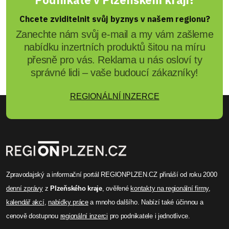
Chcete zviditelnit svůj byznys v našem regionu?
Zanechte nám svůj e-mail a my vám zašleme
nabídku inzertních produktů šitou na míru
přesně pro vás. Reklama u nás osloví ty
správné lidi – vaše budoucí zákazníky!
REGIONÁLNÍ INZERCE
Zpravodajský a informační portál REGIONPLZEN.CZ přináší od roku 2000
denní zprávy
z
Plzeňského kraje
, ověřené
kontakty na regionální firmy
,
kalendář akcí
,
nabídky práce
a mnoho dalšího. Nabízí také účinnou a
cenově dostupnou
regionální inzerci
pro podnikatele i jednotlivce.