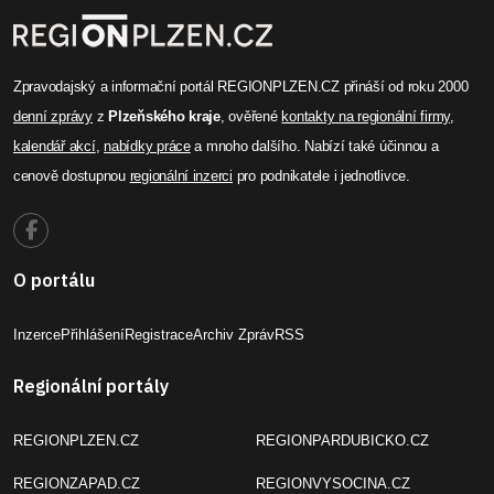
Zpravodajský a informační portál REGIONPLZEN.CZ přináší od roku 2000
denní zprávy
z
Plzeňského kraje
, ověřené
kontakty na regionální firmy
,
kalendář akcí
,
nabídky práce
a mnoho dalšího. Nabízí také účinnou a
cenově dostupnou
regionální inzerci
pro podnikatele i jednotlivce.
O portálu
Inzerce
Přihlášení
Registrace
Archiv Zpráv
RSS
Regionální portály
REGIONPLZEN.CZ
REGIONPARDUBICKO.CZ
REGIONZAPAD.CZ
REGIONVYSOCINA.CZ