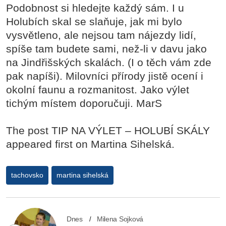
Podobnost si hledejte každý sám. I u
Holubích skal se slaňuje, jak mi bylo
vysvětleno, ale nejsou tam nájezdy lidí,
spíše tam budete sami, než-li v davu jako
na Jindřišských skalách. (I o těch vám zde
pak napíši). Milovníci přírody jistě ocení i
okolní faunu a rozmanitost. Jako výlet
tichým místem doporučuji. MarS
The post TIP NA VÝLET – HOLUBÍ SKÁLY
appeared first on Martina Sihelská.
tachovsko
martina sihelská
Dnes
Milena Sojková