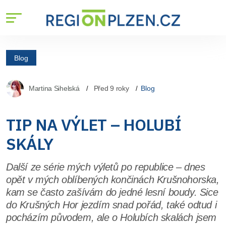
Blog
Martina Sihelská
Před 9 roky
Blog
TIP NA VÝLET – HOLUBÍ
SKÁLY
Další ze série mých výletů po republice – dnes
opět v mých oblíbených končinách Krušnohorska,
kam se často zašívám do jedné lesní boudy. Sice
do Krušných Hor jezdím snad pořád, také odtud i
pocházím původem, ale o Holubích skalách jsem