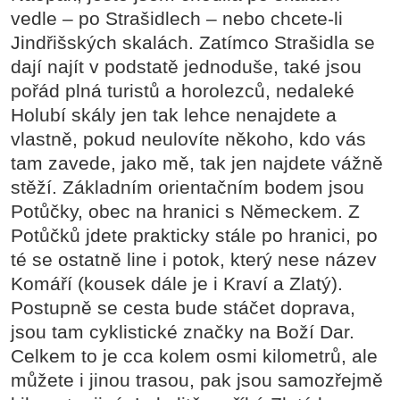
vedle – po Strašidlech – nebo chcete-li
Jindřišských skalách. Zatímco Strašidla se
dají najít v podstatě jednoduše, také jsou
pořád plná turistů a horolezců, nedaleké
Holubí skály jen tak lehce nenajdete a
vlastně, pokud neulovíte někoho, kdo vás
tam zavede, jako mě, tak jen najdete vážně
stěží. Základním orientačním bodem jsou
Potůčky, obec na hranici s Německem. Z
Potůčků jdete prakticky stále po hranici, po
té se ostatně line i potok, který nese název
Komáří (kousek dále je i Kraví a Zlatý).
Postupně se cesta bude stáčet doprava,
jsou tam cyklistické značky na Boží Dar.
Celkem to je cca kolem osmi kilometrů, ale
můžete i jinou trasou, pak jsou samozřejmě