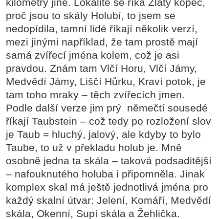
kilometry jiné. Lokalitě se říká Zlatý kopec,
proč jsou to skály Holubí, to jsem se
nedopídila, tamní lidé říkají několik verzí,
mezi jinými například, že tam prostě mají
samá zvířecí jména kolem, což je asi
pravdou. Znám tam Vlčí Horu, Vlčí Jámy,
Medvědí Jámy, Liščí Hůrku, Kraví potok, je
tam toho mraky – těch zvířecích jmen.
Podle další verze jim prý němečtí sousedé
říkají Taubstein – což tedy po rozložení slov
je Taub = hluchý, jalový, ale kdyby to bylo
Taube, to už v překladu holub je. Mně
osobně jedna ta skála – taková podsaditější
– nafouknutého holuba i připomněla. Jinak
komplex skal má ještě jednotlivá jména pro
každý skalní útvar: Jelení, Komáří, Medvědí
skála, Okenní, Supí skála a Žehlička.