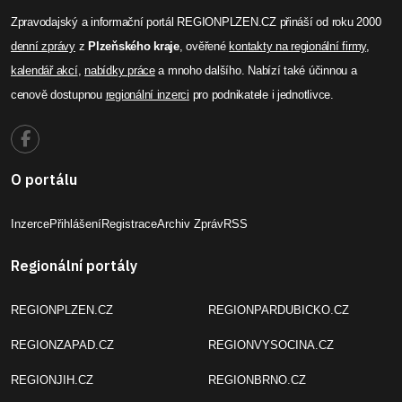
Zpravodajský a informační portál REGIONPLZEN.CZ přináší od roku 2000
denní zprávy
z
Plzeňského kraje
, ověřené
kontakty na regionální firmy
,
kalendář akcí
,
nabídky práce
a mnoho dalšího. Nabízí také účinnou a
cenově dostupnou
regionální inzerci
pro podnikatele i jednotlivce.
O portálu
Inzerce
Přihlášení
Registrace
Archiv Zpráv
RSS
Regionální portály
REGIONPLZEN.CZ
REGIONPARDUBICKO.CZ
REGIONZAPAD.CZ
REGIONVYSOCINA.CZ
REGIONJIH.CZ
REGIONBRNO.CZ