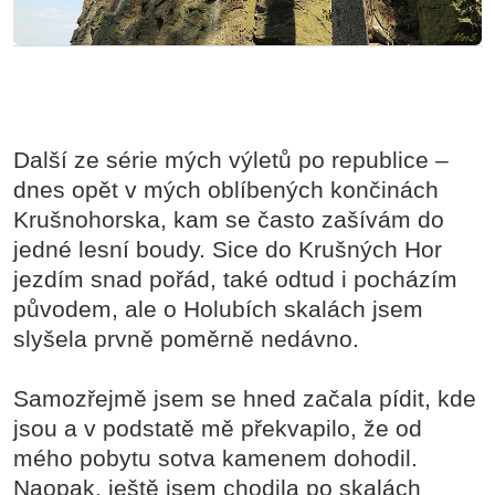
Další ze série mých výletů po republice –
dnes opět v mých oblíbených končinách
Krušnohorska, kam se často zašívám do
jedné lesní boudy. Sice do Krušných Hor
jezdím snad pořád, také odtud i pocházím
původem, ale o Holubích skalách jsem
slyšela prvně poměrně nedávno.
Samozřejmě jsem se hned začala pídit, kde
jsou a v podstatě mě překvapilo, že od
mého pobytu sotva kamenem dohodil.
Naopak, ještě jsem chodila po skalách