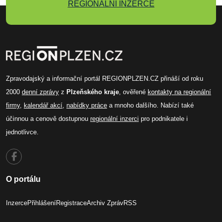
REGIONÁLNÍ INZERCE
Zpravodajský a informační portál REGIONPLZEN.CZ přináší od roku
2000
denní zprávy
z
Plzeňského kraje
, ověřené
kontakty na regionální
firmy
,
kalendář akcí
,
nabídky práce
a mnoho dalšího. Nabízí také
účinnou a cenově dostupnou
regionální inzerci
pro podnikatele i
jednotlivce.
O portálu
Inzerce
Přihlášení
Registrace
Archiv Zpráv
RSS