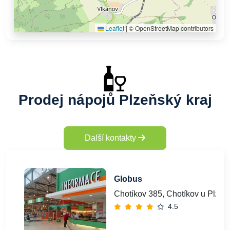
Leaflet
|
© OpenStreetMap contributors
Prodej nápojů Plzeňský kraj
Další kontakty
Globus
Chotíkov 385, Chotíkov u Plzně
4.5