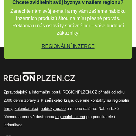
Chcete zviditelnit svůj byznys v našem regionu?
Zanechte nám svůj e-mail a my vám zašleme nabídku
inzertních produktů šitou na míru přesně pro vás.
Reklama u nás osloví ty správné lidi – vaše budoucí
zákazníky!
REGIONÁLNÍ INZERCE
Zpravodajský a informační portál REGIONPLZEN.CZ přináší od roku
2000
denní zprávy
z
Plzeňského kraje
, ověřené
kontakty na regionální
firmy
,
kalendář akcí
,
nabídky práce
a mnoho dalšího. Nabízí také
účinnou a cenově dostupnou
regionální inzerci
pro podnikatele i
jednotlivce.