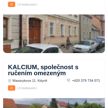
0
( 0 hodnocení )
KALCIUM, společnost s
ručením omezeným
Masarykova 11, Kdyně
+420 379 734 071
0
( 0 hodnocení )