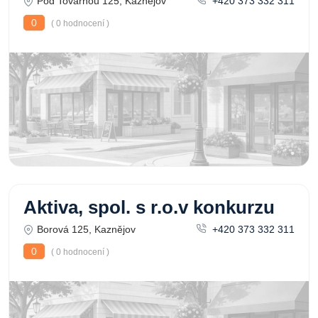
Pod Továrnou 125, Kaznějov
+420 373 332 311
0
( 0 hodnocení )
Aktiva, spol. s r.o.v konkurzu
Borová 125, Kaznějov
+420 373 332 311
0
( 0 hodnocení )