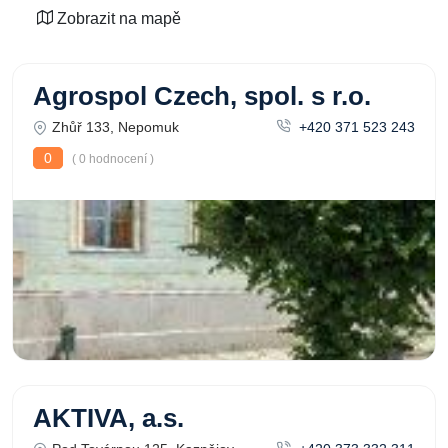
Zobrazit na mapě
Agrospol Czech, spol. s r.o.
Zhůř 133, Nepomuk
+420 371 523 243
0
( 0 hodnocení )
AKTIVA, a.s.