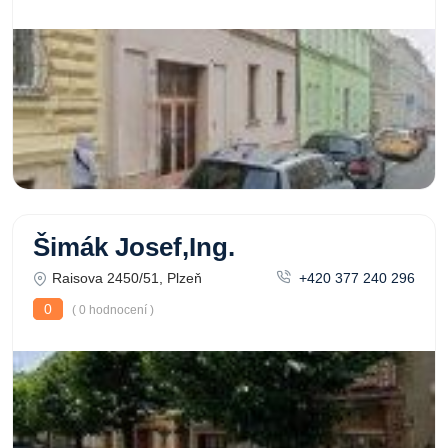
Šimák Josef,Ing.
Raisova 2450/51, Plzeň
+420 377 240 296
0
( 0 hodnocení )