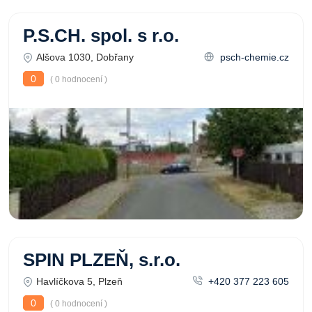
P.S.CH. spol. s r.o.
Alšova 1030, Dobřany
psch-chemie.cz
0
( 0 hodnocení )
SPIN PLZEŇ, s.r.o.
Havlíčkova 5, Plzeň
+420 377 223 605
0
( 0 hodnocení )