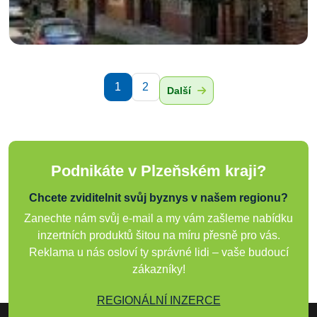
1
2
Další
Podnikáte v Plzeňském kraji?
Chcete zviditelnit svůj byznys v našem regionu?
Zanechte nám svůj e-mail a my vám zašleme nabídku
inzertních produktů šitou na míru přesně pro vás.
Reklama u nás osloví ty správné lidi – vaše budoucí
zákazníky!
REGIONÁLNÍ INZERCE