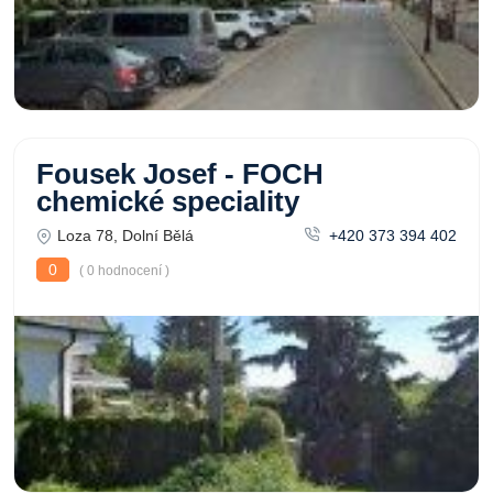
Fousek Josef - FOCH
chemické speciality
Loza 78, Dolní Bělá
+420 373 394 402
0
( 0 hodnocení )