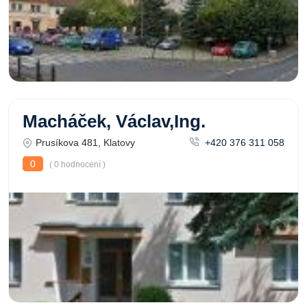
Macháček, Václav,Ing.
Prusíkova 481, Klatovy
+420 376 311 058
0
( 0 hodnocení )