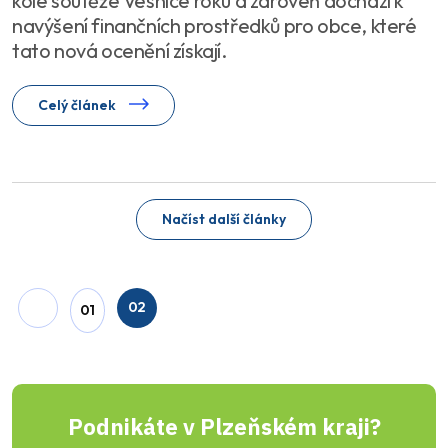
kole soutěže Vesnice roku a zároveň dochází k
navýšení finančních prostředků pro obce, které
tato nová ocenění získají.
Celý článek
Načíst další články
02
01
Podnikáte v Plzeňském kraji?