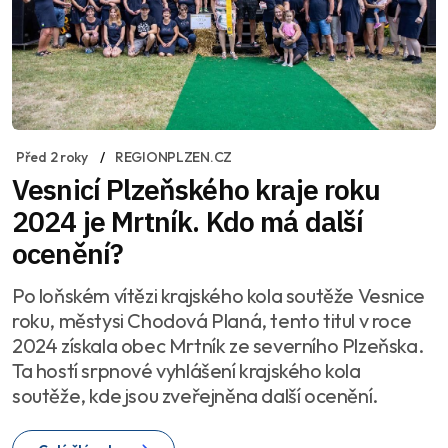
Před 2 roky
REGIONPLZEN.CZ
Vesnicí Plzeňského kraje roku
2024 je Mrtník. Kdo má další
ocenění?
Po loňském vítězi krajského kola soutěže Vesnice
roku, městysi Chodová Planá, tento titul v roce
2024 získala obec Mrtník ze severního Plzeňska.
Ta hostí srpnové vyhlášení krajského kola
soutěže, kde jsou zveřejněna další ocenění.