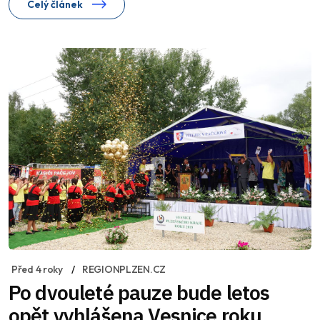
Celý článek
Před 4 roky
REGIONPLZEN.CZ
Po dvouleté pauze bude letos
opět vyhlášena Vesnice roku