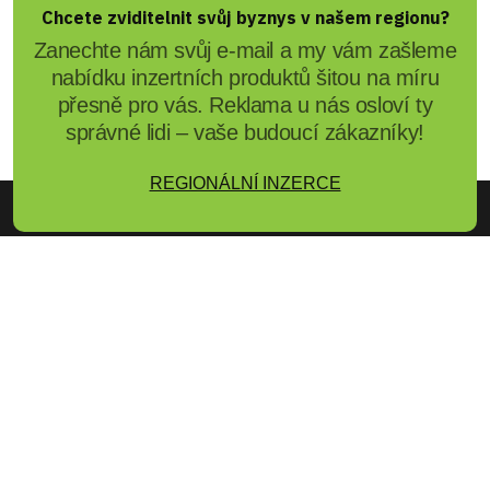
Chcete zviditelnit svůj byznys v našem regionu?
Zanechte nám svůj e-mail a my vám zašleme
nabídku inzertních produktů šitou na míru
přesně pro vás. Reklama u nás osloví ty
správné lidi – vaše budoucí zákazníky!
REGIONÁLNÍ INZERCE
Zpravodajský a informační portál REGIONPLZEN.CZ přináší od roku 2000
denní zprávy
z
Plzeňského kraje
, ověřené
kontakty na regionální firmy
,
kalendář akcí
,
nabídky práce
a mnoho dalšího. Nabízí také účinnou a
cenově dostupnou
regionální inzerci
pro podnikatele i jednotlivce.