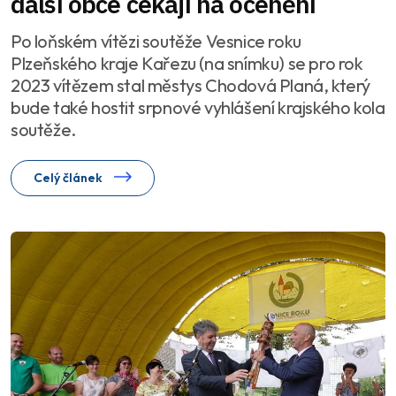
další obce čekají na ocenění
Po loňském vítězi soutěže Vesnice roku
Plzeňského kraje Kařezu (na snímku) se pro rok
2023 vítězem stal městys Chodová Planá, který
bude také hostit srpnové vyhlášení krajského kola
soutěže.
Celý článek