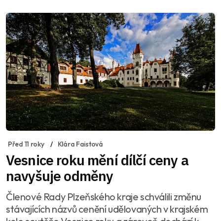
Před 11 roky
Klára Faistová
Vesnice roku mění dílčí ceny a
navyšuje odměny
Členové Rady Plzeňského kraje schválili změnu
stávajících názvů cenění udělovaných v krajském