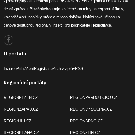
Zpravodajský a informační portál REGIONPLZEN.CZ přináší od roku 2000
denní zprávy
z
Plzeňského kraje
, ověřené
kontakty na regionální firmy
,
kalendář akcí
,
nabídky práce
a mnoho dalšího. Nabízí také účinnou a
cenově dostupnou
regionální inzerci
pro podnikatele i jednotlivce.
O portálu
Inzerce
Přihlášení
Registrace
Archiv Zpráv
RSS
Regionální portály
REGIONPLZEN.CZ
REGIONPARDUBICKO.CZ
REGIONZAPAD.CZ
REGIONVYSOCINA.CZ
REGIONJIH.CZ
REGIONBRNO.CZ
REGIONPRAHA.CZ
REGIONZLIN.CZ