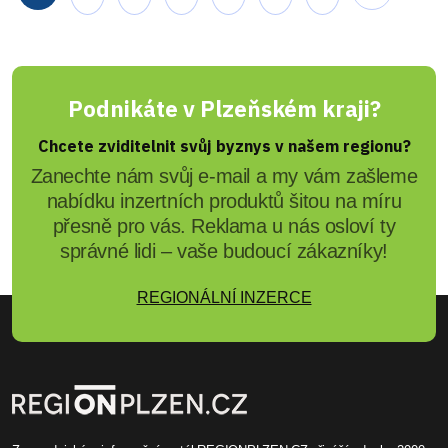
Podnikáte v Plzeňském kraji?
Chcete zviditelnit svůj byznys v našem regionu?
Zanechte nám svůj e-mail a my vám zašleme
nabídku inzertních produktů šitou na míru
přesně pro vás. Reklama u nás osloví ty
správné lidi – vaše budoucí zákazníky!
REGIONÁLNÍ INZERCE