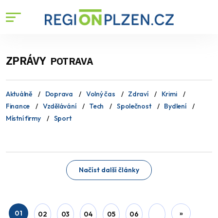
ZPRÁVY
POTRAVA
Aktuálně
Doprava
Volný čas
Zdraví
Krimi
Finance
Vzdělávání
Tech
Společnost
Bydlení
Místní firmy
Sport
Načíst další články
01
»
02
03
04
05
06