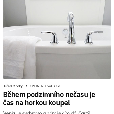
Před 9 roky
KREINER, spol. s r.o.
Během podzimního nečasu je
čas na horkou koupel
Venku je sychravo a nám je čím dál častěji