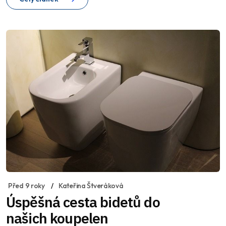
Před 9 roky
Kateřina Štveráková
Úspěšná cesta bidetů do
našich koupelen