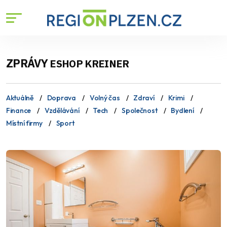
ZPRÁVY
ESHOP KREINER
Aktuálně
Doprava
Volný čas
Zdraví
Krimi
Finance
Vzdělávání
Tech
Společnost
Bydlení
Místní firmy
Sport