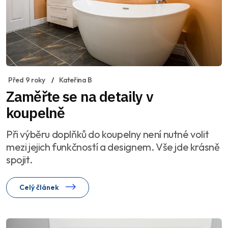
Před 9 roky
Kateřina B
Zaměřte se na detaily v
koupelně
Při výběru doplňků do koupelny není nutné volit
mezi jejich funkčností a designem. Vše jde krásně
spojit.
Celý článek