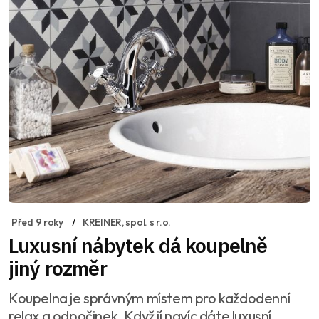
Před 9 roky
KREINER, spol. s r.o.
Luxusní nábytek dá koupelně
jiný rozměr
Koupelna je správným místem pro každodenní
relax a odpočinek. Když jí navíc dáte luxusní