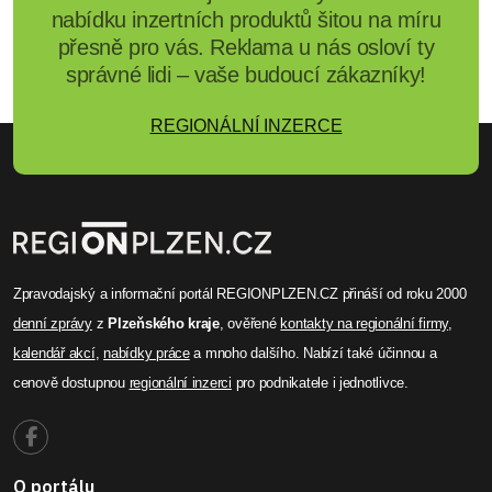
nabídku inzertních produktů šitou na míru
přesně pro vás. Reklama u nás osloví ty
správné lidi – vaše budoucí zákazníky!
REGIONÁLNÍ INZERCE
Zpravodajský a informační portál REGIONPLZEN.CZ přináší od roku 2000
denní zprávy
z
Plzeňského kraje
, ověřené
kontakty na regionální firmy
,
kalendář akcí
,
nabídky práce
a mnoho dalšího. Nabízí také účinnou a
cenově dostupnou
regionální inzerci
pro podnikatele i jednotlivce.
O portálu