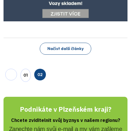
Načíst další články
02
01
Podnikáte v Plzeňském kraji?
Chcete zviditelnit svůj byznys v našem regionu?
Zanechte nám svůj e-mail a my vám zašleme