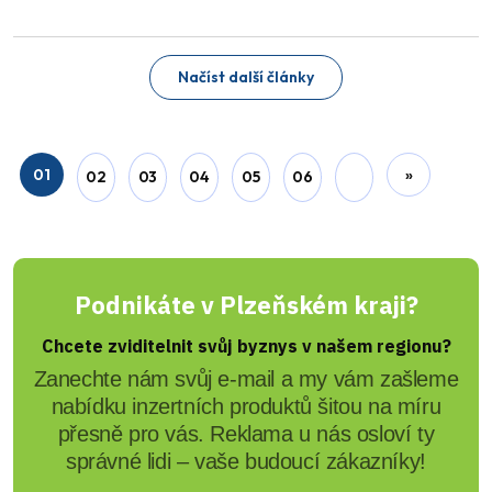
Načíst další články
01
»
02
03
04
05
06
Podnikáte v Plzeňském kraji?
Chcete zviditelnit svůj byznys v našem regionu?
Zanechte nám svůj e-mail a my vám zašleme
nabídku inzertních produktů šitou na míru
přesně pro vás. Reklama u nás osloví ty
správné lidi – vaše budoucí zákazníky!