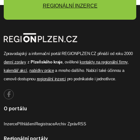
REGIONÁLNÍ INZERCE
Zpravodajský a informační portál REGIONPLZEN.CZ přináší od roku 2000
denní zprávy
z
Plzeňského kraje
, ověřené
kontakty na regionální firmy
,
kalendář akcí
,
nabídky práce
a mnoho dalšího. Nabízí také účinnou a
cenově dostupnou
regionální inzerci
pro podnikatele i jednotlivce.
O portálu
Inzerce
Přihlášení
Registrace
Archiv Zpráv
RSS
Regionální portály