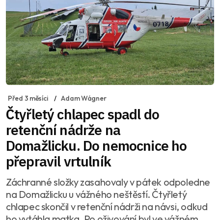
Před 3 měsíci
Adam Wágner
Čtyřletý chlapec spadl do
retenční nádrže na
Domažlicku. Do nemocnice ho
přepravil vrtulník
Záchranné složky zasahovaly v pátek odpoledne
na Domažlicku u vážného neštěstí. Čtyřletý
chlapec skončil v retenční nádrži na návsi, odkud
ho vytáhla matka. Po oživování byl ve vážném