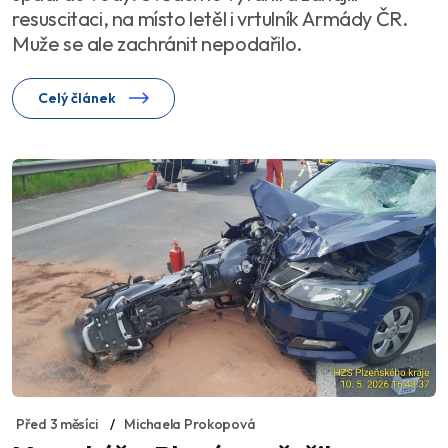
resuscitaci, na místo letěl i vrtulník Armády ČR.
Muže se ale zachránit nepodařilo.
Celý článek
Před 3 měsíci
Michaela Prokopová