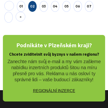
Před 4 měsíci
Jiří Padevěd
Poznáte je? Policie pátrá po
dvou mužích kvůli podvodům s
výběry z bankomatů
Kriminalisté z Loun žádají veřejnost o pomoc při
ztotožnění dvou mužů, kteří by mohli dodat
důležité informace k sérii podvodů. Oběti
přicházely o peníze pod záminkou pomoci
příbuznému v nouzi, hotovost se podle policie