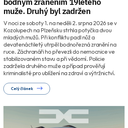
bodným zraněním 19letého
muže. Druhý byl zadržen
V noci ze soboty 1. na neděli 2. srpna 2026 se v
Kozolupech na Plzeňsku strhla potyčka dvou
mladých mužů. Při konfliktu padl nůž a
devatenáctiletý utrpěl bodnořezná zranění na
ruce. Záchranáři ho převezli do nemocnice ve
stabilizovaném stavu a při vědomí. Policie
zadržela druhého muže a případ prověřují
kriminalisté pro ublížení na zdraví a výtržnictví.
Celý článek