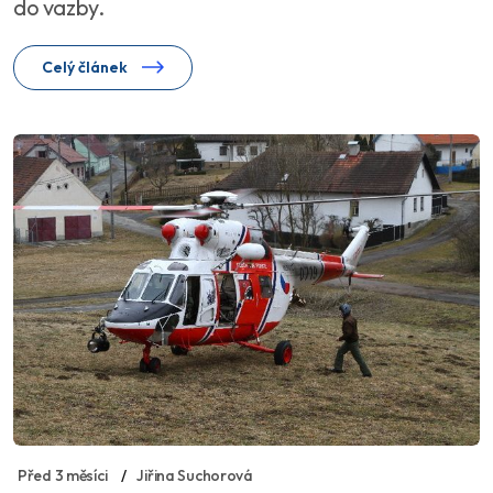
do vazby.
Celý článek
Před 3 měsíci
Jiřina Suchorová