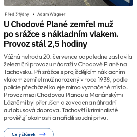
Před 3 týdny
Adam Wágner
U Chodové Plané zemřel muž
po srážce s nákladním vlakem.
Provoz stál 2,5 hodiny
Vážná nehoda 20. července odpoledne zastavila
železniční provoz u nádraží v Chodové Plané na
Tachovsku. Při srážce s projíždějícím nákladním
vlakem zemřel muž narozený v roce 1938, podle
policie přecházel koleje mimo vyznačené místo.
Provoz mezi Chodovou Planou a Mariánskými
Lázněmi byl přerušen a zavedena náhradní
autobusová doprava. Tachovští kriminalisté
prověřují okolnosti a nařídili soudní pitvu.
Celý článek