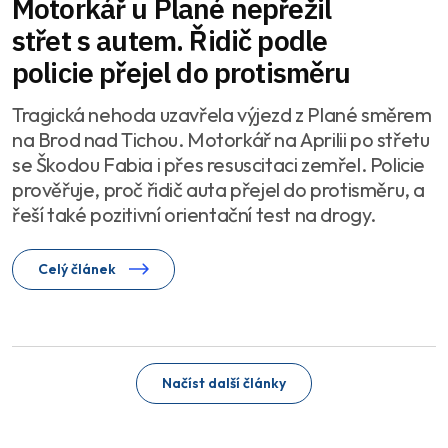
Motorkář u Plané nepřežil
střet s autem. Řidič podle
policie přejel do protisměru
Tragická nehoda uzavřela výjezd z Plané směrem
na Brod nad Tichou. Motorkář na Aprilii po střetu
se Škodou Fabia i přes resuscitaci zemřel. Policie
prověřuje, proč řidič auta přejel do protisměru, a
řeší také pozitivní orientační test na drogy.
Celý článek