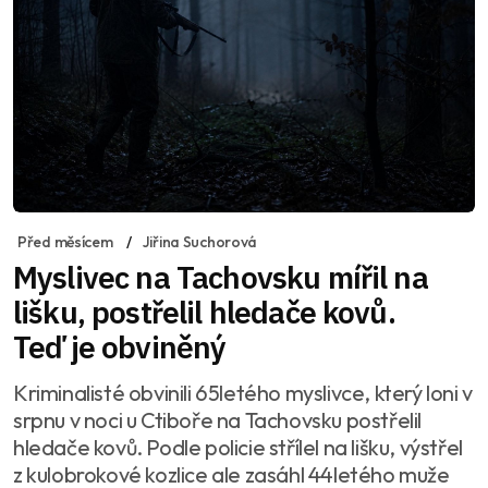
Před měsícem
Jiřina Suchorová
Myslivec na Tachovsku mířil na
lišku, postřelil hledače kovů.
Teď je obviněný
Kriminalisté obvinili 65letého myslivce, který loni v
srpnu v noci u Ctiboře na Tachovsku postřelil
hledače kovů. Podle policie střílel na lišku, výstřel
z kulobrokové kozlice ale zasáhl 44letého muže