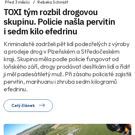
Před 3 měsíci
Rebeka Schmidt
TOXI tým rozbil drogovou
skupinu. Policie našla pervitin
i sedm kilo efedrinu
Kriminalisté zadrželi pět lidí podezřelých z výroby
a prodeje drog v Plzeňském a Středočeském
kraji. Skupina měla podle policie fungovat od
loňského září, drogy prodávat desítkám lidí a řídit
ji měl padesátiletý muž. Při zásahu policisté zajistili
pervitin, marihuanu i zhruba sedm kilogramů
efedrinu.
Celý článek