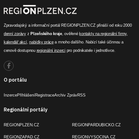
vybírala mimo jiné i na Plzeňsku.
Celý článek