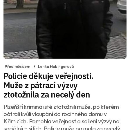
Před měsícem
Lenka Hubingerová
Policie děkuje veřejnosti.
Muže z pátrací výzvy
ztotožnila za necelý den
Plzeňští kriminalisté ztotožnili muže, po kterém
pátrali kvůli vloupání do rodinného domu v
Křimicích. Pomohla veřejnost a sdílení výzvy na
sociálních sítích. Policie muže poznala za necelý