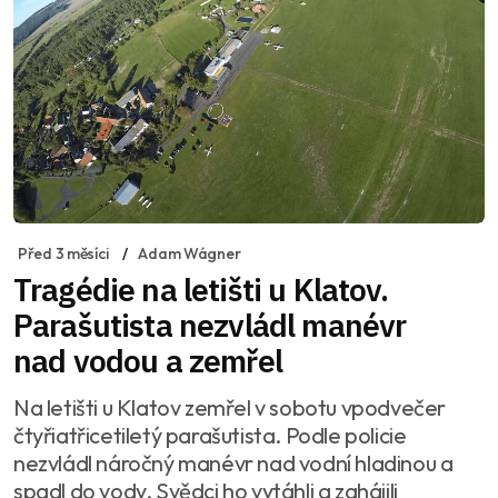
Před 3 měsíci
Adam Wágner
Tragédie na letišti u Klatov.
Parašutista nezvládl manévr
nad vodou a zemřel
Na letišti u Klatov zemřel v sobotu vpodvečer
čtyřiatřicetiletý parašutista. Podle policie
nezvládl náročný manévr nad vodní hladinou a
spadl do vody. Svědci ho vytáhli a zahájili