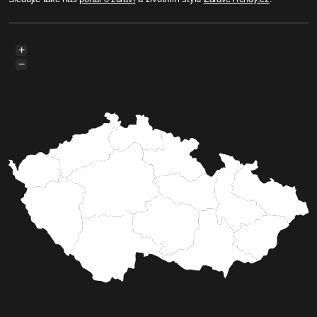
Před 4 měsíci
Michaela Prokopová
Se zbraní nutili svědky změnit
výpověď. Kriminalisté obvinili
dva muže z vydírání
Dvojice mužů měla podle policie na Kasejovicku
pod pohrůžkou zbraně nutit svědky ke změně
výpovědi v jiné trestní kauze. Jeden z obviněných
se přitom několik měsíců vyhýbal nástupu do
vězení, druhý skončil ve vazbě.
Celý článek