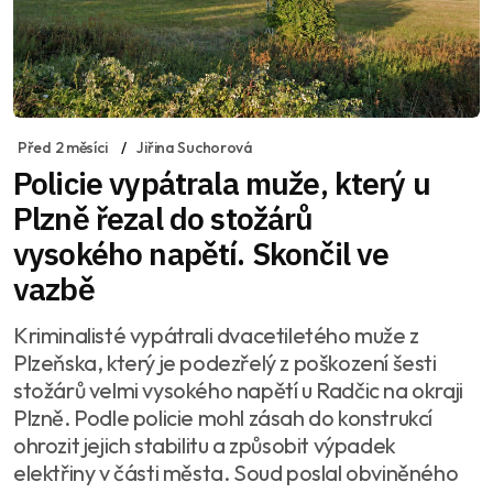
Před 2 měsíci
Jiřina Suchorová
Policie vypátrala muže, který u
Plzně řezal do stožárů
vysokého napětí. Skončil ve
vazbě
Kriminalisté vypátrali dvacetiletého muže z
Plzeňska, který je podezřelý z poškození šesti
stožárů velmi vysokého napětí u Radčic na okraji
Plzně. Podle policie mohl zásah do konstrukcí
ohrozit jejich stabilitu a způsobit výpadek
elektřiny v části města. Soud poslal obviněného