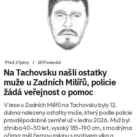
Před 2 týdny
Jiří Padevěd
Na Tachovsku našli ostatky
muže u Zadních Milířů, policie
žádá veřejnost o pomoc
V lese u Zadních Milířů na Tachovsku byly 12.
dubna nalezeny ostatky muže, který podle policie
pravděpodobně zemřel už v lednu 2026. Muž byl
zhruba 40–50 let, vysoký 185–190 cm, s modrýma
očima; měl černou mikinu s motivem vlka a