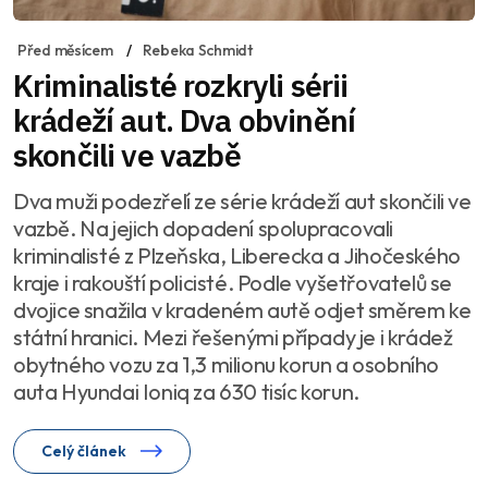
Před měsícem
Rebeka Schmidt
Kriminalisté rozkryli sérii
krádeží aut. Dva obvinění
skončili ve vazbě
Dva muži podezřelí ze série krádeží aut skončili ve
vazbě. Na jejich dopadení spolupracovali
kriminalisté z Plzeňska, Liberecka a Jihočeského
kraje i rakouští policisté. Podle vyšetřovatelů se
dvojice snažila v kradeném autě odjet směrem ke
státní hranici. Mezi řešenými případy je i krádež
obytného vozu za 1,3 milionu korun a osobního
auta Hyundai Ioniq za 630 tisíc korun.
Celý článek