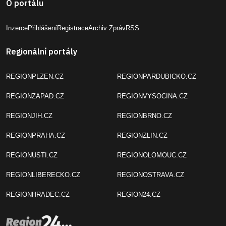
O portálu
Inzerce
Přihlášení
Registrace
Archiv Zpráv
RSS
Regionální portály
REGIONPLZEN.CZ
REGIONPARDUBICKO.CZ
REGIONZAPAD.CZ
REGIONVYSOCINA.CZ
REGIONJIH.CZ
REGIONBRNO.CZ
REGIONPRAHA.CZ
REGIONZLIN.CZ
REGIONUSTI.CZ
REGIONOLOMOUC.CZ
REGIONLIBERECKO.CZ
REGIONOSTRAVA.CZ
REGIONHRADEC.CZ
REGION24.CZ