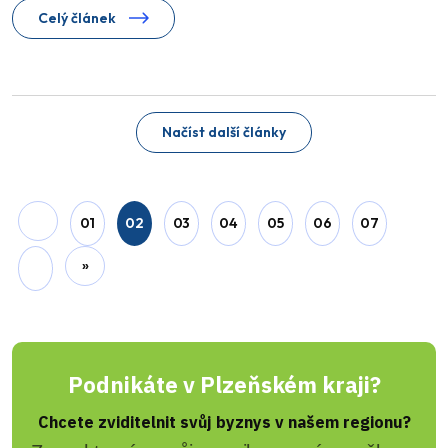
Celý článek
Načíst další články
01
02
03
04
05
06
07
»
Podnikáte v Plzeňském kraji?
Chcete zviditelnit svůj byznys v našem regionu?