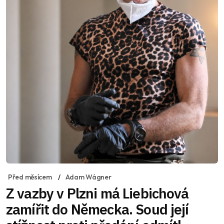
Před měsícem
Adam Wágner
Z vazby v Plzni má Liebichová
zamířit do Německa. Soud její