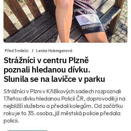
Před 5 měsíci
Lenka Hubingerová
Strážníci v centru Plzně
poznali hledanou dívku.
Slunila se na lavičce v parku
Strážníci v Plzni v Křižíkových sadech rozpoznali
17letou dívku hledanou Policií ČR, doprovodili ji na
nejbližší služebnu a předali kolegům. Od začátku
roku je to 35. osoba, již městská policie předala
policii.