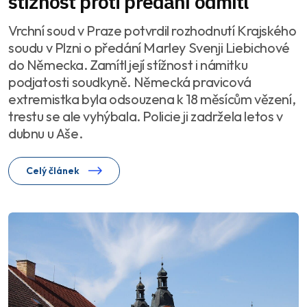
stížnost proti předání odmítl
Vrchní soud v Praze potvrdil rozhodnutí Krajského
soudu v Plzni o předání Marley Svenji Liebichové
do Německa. Zamítl její stížnost i námitku
podjatosti soudkyně. Německá pravicová
extremistka byla odsouzena k 18 měsícům vězení,
trestu se ale vyhýbala. Policie ji zadržela letos v
dubnu u Aše.
Celý článek