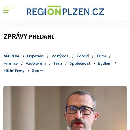
ZPRÁVY
PREDANI
Aktuálně
Doprava
Volný čas
Zdraví
Krimi
Finance
Vzdělávání
Tech
Společnost
Bydlení
Místní firmy
Sport