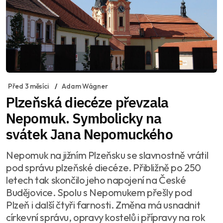
Před 3 měsíci
Adam Wágner
Plzeňská diecéze převzala
Nepomuk. Symbolicky na
svátek Jana Nepomuckého
Nepomuk na jižním Plzeňsku se slavnostně vrátil
pod správu plzeňské diecéze. Přibližně po 250
letech tak skončilo jeho napojení na České
Budějovice. Spolu s Nepomukem přešly pod
Plzeň i další čtyři farnosti. Změna má usnadnit
církevní správu, opravy kostelů i přípravy na rok