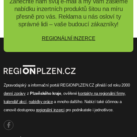
Zanechte nám svůj e-mail a my vám zašleme
nabídku inzertních produktů šitou na míru
přesně pro vás. Reklama u nás osloví ty
správné lidi – vaše budoucí zákazníky!
REGIONÁLNÍ INZERCE
Zpravodajský a informační portál REGIONPLZEN.CZ přináší od roku 2000
denní zprávy
z
Plzeňského kraje
, ověřené
kontakty na regionální firmy
,
kalendář akcí
,
nabídky práce
a mnoho dalšího. Nabízí také účinnou a
cenově dostupnou
regionální inzerci
pro podnikatele i jednotlivce.