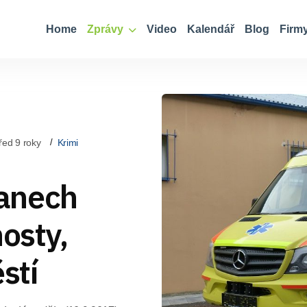
Home
Zprávy
Video
Kalendář
Blog
Firm
řed 9 roky
Krimi
anech
hosty,
stí