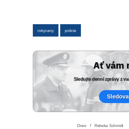
rokycany
policie
Ať vám 
Sledujte denní zprávy z 
Sledova
Dnes
Rebeka Schmidt