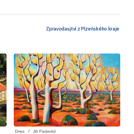
Zpravodasjtví z Plzeňského kraje
Dnes
Jiří Padevěd