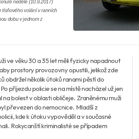
minulé neděle (10.9.2017)
e tísňového volání v ranních
anou dobu v jednom z
ži ve věku 30 a 35 let měli fyzicky napadnout
by prostory provozovny opustili, jelikož zde
ů obdržel několik útoků ranami pěstí do
 Po příjezdu policie se na místě nacházel už jen
l na bolest v oblasti obličeje. Zraněnému muži
byl převezen do nemocnice. Mladší z
licii, kde k útoku vypověděl a v současné
ali. Rokycanští kriminalisté se případem