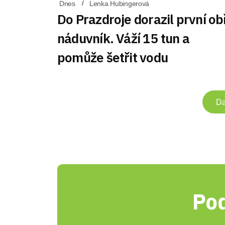
Dnes
Lenka Hubingerová
Do Prazdroje dorazil první ob
náduvník. Váží 15 tun a
pomůže šetřit vodu
Da
Pod