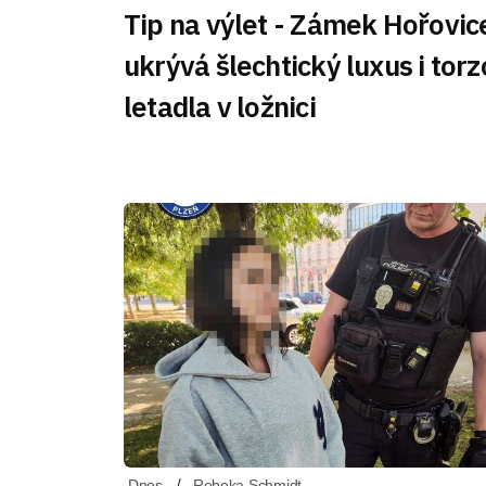
Tip na výlet - Zámek Hořovic
ukrývá šlechtický luxus i torz
letadla v ložnici
Dnes
Rebeka Schmidt