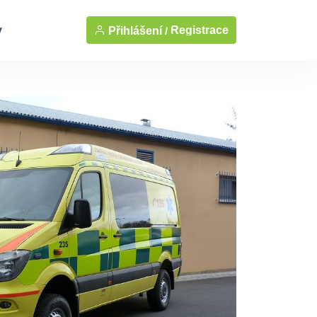
y
Registrace
Přihlášení /