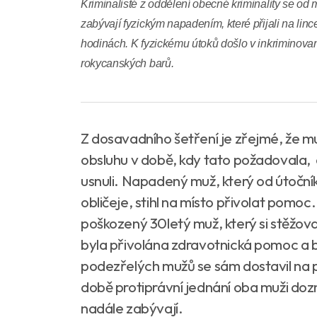
Kriminalisté z oddělení obecné kriminality se od 
zabývají fyzickým napadením, které přijali na linc
hodinách. K fyzickému útoků došlo v inkriminov
rokycanských barů.
Z dosavadního šetření je zřejmé, že mu
obsluhu v době, kdy tato požadovala, a
usnuli. Napadený muž, který od útočník
obličeje, stihl na místo přivolat pomoc.
poškozený 30letý muž, který si stěžova
byla přivolána zdravotnická pomoc a 
podezřelých mužů se sám dostavil na po
době protiprávní jednání oba muži dozn
nadále zabývají.