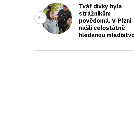
Tvář dívky byla
strážníkům
povědomá. V Plzni
našli celostátně
hledanou mladistv