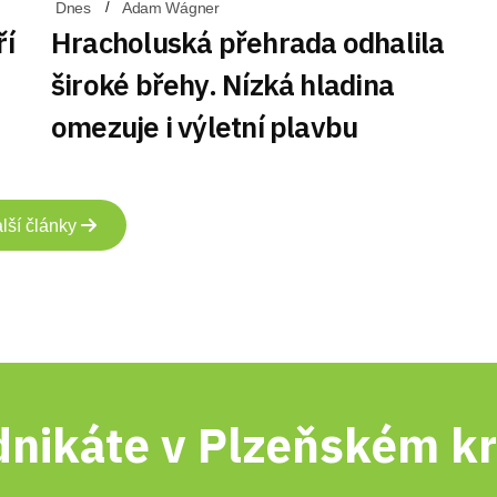
Dnes
Adam Wágner
ří
Hracholuská přehrada odhalila
široké břehy. Nízká hladina
omezuje i výletní plavbu
lší články
nikáte v Plzeňském kr