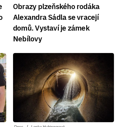
e
Obrazy plzeňského rodáka
o
Alexandra Sádla se vracejí
domů. Vystaví je zámek
Nebílovy
Dnes
Lenka Hubingerová