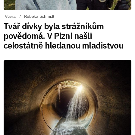
Včera
Rebeka Schmidt
Tvář dívky byla strážníkům
povědomá. V Plzni našli
celostátně hledanou mladistvou