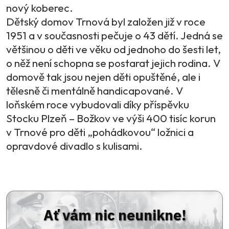
nový koberec.
Dětský domov Trnová byl založen již v roce
1951 a v současnosti pečuje o 43 dětí. Jedná se
většinou o děti ve věku od jednoho do šesti let,
o něž není schopna se postarat jejich rodina. V
domově tak jsou nejen děti opuštěné, ale i
tělesně či mentálně handicapované. V
loňském roce vybudovali díky příspěvku
Stocku Plzeň – Božkov ve výši 400 tisíc korun
v Trnové pro děti „pohádkovou“ ložnici a
opravdové divadlo s kulisami.
Ať vám nic neunikne!