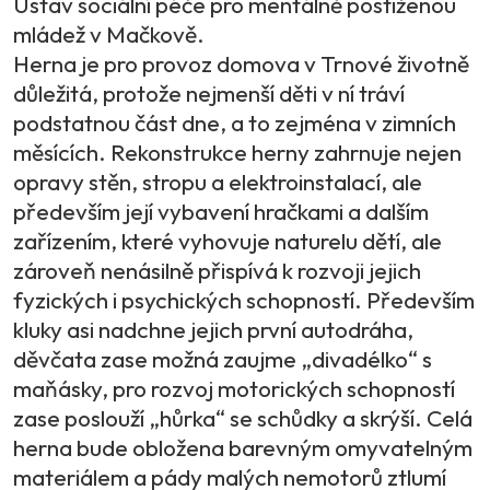
Ústav sociální péče pro mentálně postiženou
mládež v Mačkově.
Herna je pro provoz domova v Trnové životně
důležitá, protože nejmenší děti v ní tráví
podstatnou část dne, a to zejména v zimních
měsících. Rekonstrukce herny zahrnuje nejen
opravy stěn, stropu a elektroinstalací, ale
především její vybavení hračkami a dalším
zařízením, které vyhovuje naturelu dětí, ale
zároveň nenásilně přispívá k rozvoji jejich
fyzických i psychických schopností. Především
kluky asi nadchne jejich první autodráha,
děvčata zase možná zaujme „divadélko“ s
maňásky, pro rozvoj motorických schopností
zase poslouží „hůrka“ se schůdky a skrýší. Celá
herna bude obložena barevným omyvatelným
materiálem a pády malých nemotorů ztlumí