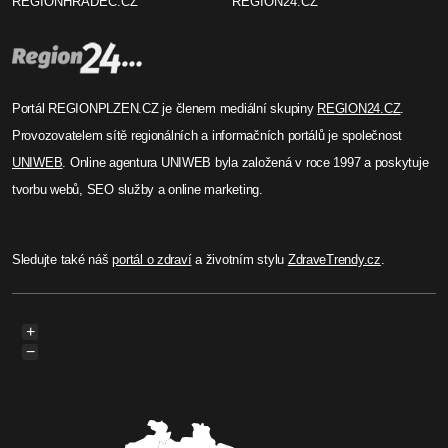
REGIONHRADEC.CZ
REGION24.CZ
Portál REGIONPLZEN.CZ je členem mediální skupiny
REGION24.CZ
.
Provozovatelem sítě regionálních a informačních portálů je společnost
UNIWEB
. Online agentura UNIWEB byla založená v roce 1997 a poskytuje
tvorbu webů, SEO služby a online marketing.
Sledujte také náš
portál o zdraví
a životním stylu
ZdraveTrendy.cz
.
+
−