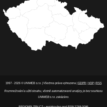
1997 - 2026 © UNIWEB s.r.o. | Všechna práva vyhrazena |
GDPR
|
VOP
|
RSS
Rozmnožování a užití obsahu, včetně automatizované analýzy, je bez souhlasu
UNIWEB s.r.o. zakázáno.
REGIONPLZEN.CZ – registrováno pod ISSN 2788-3086