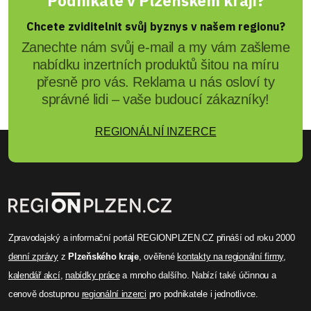
Podnikáte v Plzeňském kraji?
Chcete zviditelnit svůj byznys v našem regionu?
Zanechte nám svůj e-mail a my vám zašleme
nabídku inzertních produktů šitou na míru
přesně pro vás. Reklama u nás osloví ty
správné lidi – vaše budoucí zákazníky!
REGIONÁLNÍ INZERCE
Zpravodajský a informační portál REGIONPLZEN.CZ přináší od roku 2000
denní zprávy
z
Plzeňského kraje
, ověřené
kontakty na regionální firmy
,
kalendář akcí
,
nabídky práce
a mnoho dalšího. Nabízí také účinnou a
cenově dostupnou
regionální inzerci
pro podnikatele i jednotlivce.