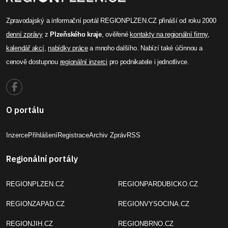
Zpravodajský a informační portál REGIONPLZEN.CZ přináší od roku 2000
denní zprávy
z
Plzeňského kraje
, ověřené
kontakty na regionální firmy
,
kalendář akcí
,
nabídky práce
a mnoho dalšího. Nabízí také účinnou a
cenově dostupnou
regionální inzerci
pro podnikatele i jednotlivce.
O portálu
Inzerce
Přihlášení
Registrace
Archiv Zpráv
RSS
Regionální portály
REGIONPLZEN.CZ
REGIONPARDUBICKO.CZ
REGIONZAPAD.CZ
REGIONVYSOCINA.CZ
REGIONJIH.CZ
REGIONBRNO.CZ