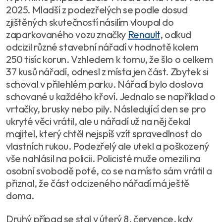
2025. Mladší z podezřelých se podle dosud
zjištěných skutečností násilím vloupal do
zaparkovaného vozu značky
Renault
, odkud
odcizil různé stavební nářadí v hodnotě kolem
250 tisíc korun. Vzhledem k tomu, že šlo o celkem
37 kusů nářadí, odnesl z místa jen část. Zbytek si
schoval v přilehlém parku. Nářadí bylo doslova
schované u každého křoví. Jednalo se například o
vrtačky, brusky nebo pily. Následující den se pro
ukryté věci vrátil, ale u nářadí už na něj čekal
majitel, který chtěl nejspíš vzít spravedlnost do
vlastních rukou. Podezřelý ale utekl a poškozený
vše nahlásil na policii. Policisté muže omezili na
osobní svobodě poté, co se na místo sám vrátil a
přiznal, že část odcizeného nářadí má ještě
doma.
Druhý případ se stal v úterý 8. července, kdy