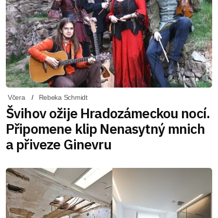
Včera
Rebeka Schmidt
Švihov ožije Hradozámeckou nocí.
Připomene klip Nenasytný mnich
a přiveze Ginevru