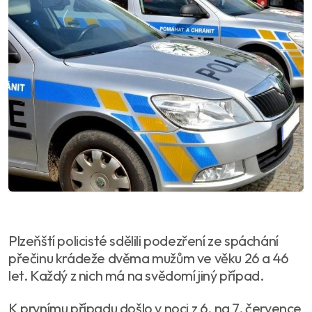
Plzeňští policisté sdělili podezření ze spáchání
přečinu krádeže dvěma mužům ve věku 26 a 46
let. Každý z nich má na svědomí jiný případ.
K prvnímu případu došlo v noci z 6. na 7. července