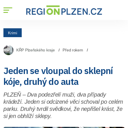
Krimi
KŘP Plzeňského kraje
Před rokem
Jeden se vloupal do sklepní
kóje, druhý do auta
PLZEŇ – Dva podezřelí muži, dva případy
krádeží. Jeden si odcizené věci schoval po celém
parku. Druhý tvrdil svědkovi, že nepřišel krást, že
si jen obhlíží sklepy.