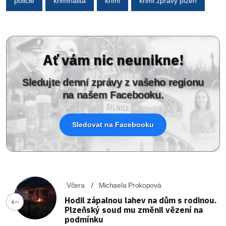
policie
kriminalita
krimi
krimi zprávy plzeň
Ať vám nic neunikne!
Sledujte denní zprávy z vašeho regionu
na našem Facebooku.
Sledovat na Facebooku
Včera
Michaela Prokopová
Hodil zápalnou lahev na dům s rodinou.
Plzeňský soud mu změnil vězení na
podmínku