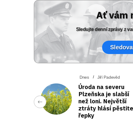
Ať vám 
Sledujte denní zprávy z 
Sledova
Dnes
Jiří Padevěd
Úroda na severu
Plzeňska je slabší
než loni. Největší
ztráty hlásí pěstit
řepky