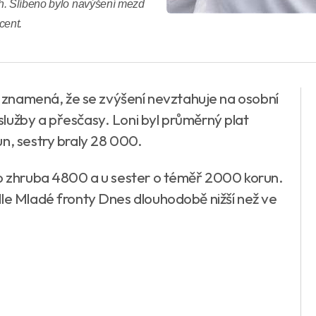
h. Slíbeno bylo navýšení mezd
cent.
o znamená, že se zvýšení nevztahuje na osobní
lužby a přesčasy. Loni byl průměrný plat
n, sestry braly 28 000.
 o zhruba 4800 a u sester o téměř 2000 korun.
dle Mladé fronty Dnes dlouhodobě nižší než ve