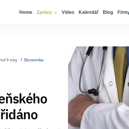
Home
Zprávy
Video
Kalendář
Blog
Firm
řed 9 roky
Ekonomika
zeňského
přidáno