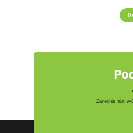
Da
Pod
Zanechte nám svůj