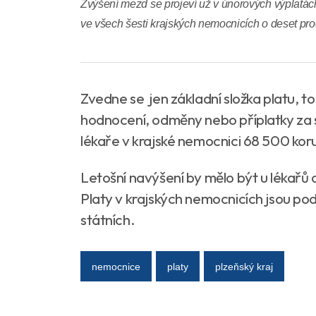
Zvýšení mezd se projeví už v únorových výplatác
ve všech šesti krajských nemocnicích o deset pro
Zvedne se jen základní složka platu, t
hodnocení, odměny nebo příplatky za s
lékaře v krajské nemocnici 68 500 koru
Letošní navýšení by mělo být u lékařů
Platy v krajských nemocnicích jsou po
státních.
nemocnice
platy
plzeňský kraj