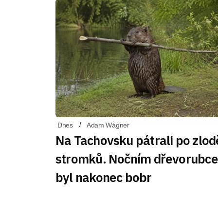
Dnes
Adam Wágner
Na Tachovsku pátrali po zlodě
stromků. Nočním dřevorubc
byl nakonec bobr