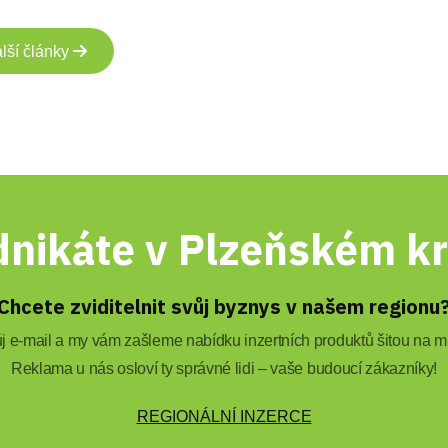
lší články
nikáte v Plzeňském kr
Chcete zviditelnit svůj byznys v našem regionu
 e-mail a my vám zašleme nabídku inzertních produktů šitou na mí
Reklama u nás osloví ty správné lidi – vaše budoucí zákazníky!
REGIONÁLNÍ INZERCE