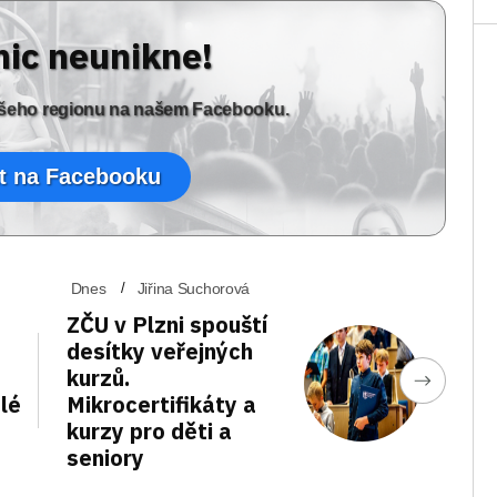
nic neunikne!
vašeho regionu na našem Facebooku.
t na Facebooku
Dnes
Jiřina Suchorová
ZČU v Plzni spouští
desítky veřejných
kurzů.
elé
Mikrocertifikáty a
kurzy pro děti a
seniory