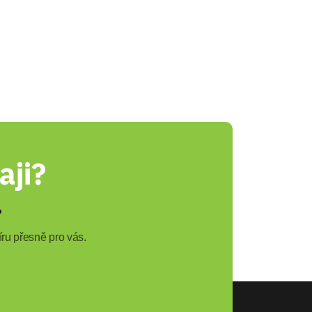
aji?
?
ru přesně pro vás.