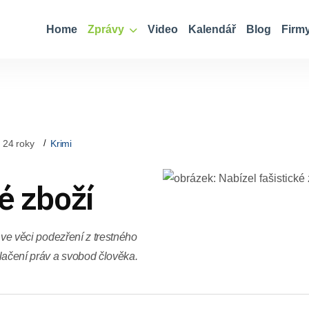
Home
Zprávy
Video
Kalendář
Blog
Firm
 24 roky
Krimi
é zboží
í ve věci podezření z trestného
lačení práv a svobod člověka.