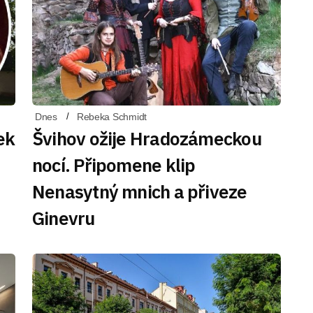
Dnes
Rebeka Schmidt
ek
Švihov ožije Hradozámeckou
nocí. Připomene klip
Nenasytný mnich a přiveze
Ginevru