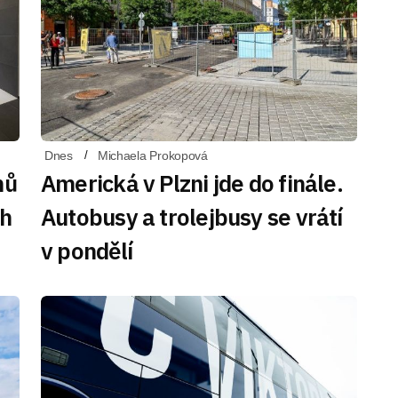
Dnes
Michaela Prokopová
nů
Americká v Plzni jde do finále.
ch
Autobusy a trolejbusy se vrátí
v pondělí