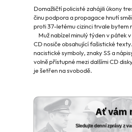
Domažličtí policisté zahájili úkony tr
činu podpora a propagace hnutí směřu
proti 37-letému cizinci trvale bytem
Muž nabízel minulý týden v pátek v 
CD nosiče obsahující fašistické text
nacistické symboly, znaky SS a nápis
volně přístupné mezi dalšími CD disky
je šetřen na svobodě.
Ať vám 
Sledujte denní zprávy z 