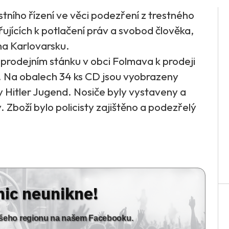
estního řízení ve věci podezření z trestného
jících k potlačení práv a svobod člověka,
 na Karlovarsku.
prodejním stánku v obci Folmava k prodeji
y. Na obalech 34 ks CD jsou vyobrazeny
y Hitler Jugend. Nosiče byly vystaveny a
. Zboží bylo policisty zajištěno a podezřelý
nic neunikne!
vašeho regionu na našem Facebooku.