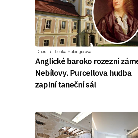
Dnes
Lenka Hubingerová
Anglické baroko rozezní zám
Nebílovy. Purcellova hudba
zaplní taneční sál