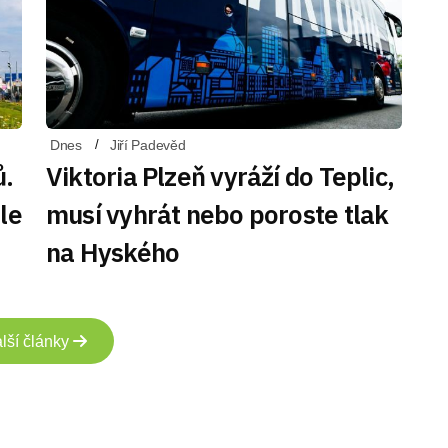
Dnes
Jiří Padevěd
ů.
Viktoria Plzeň vyráží do Teplic,
le
musí vyhrát nebo poroste tlak
na Hyského
lší články