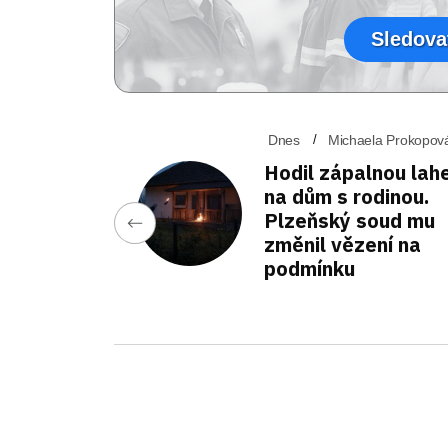
Sledova
Dnes
Michaela Prokopov
Hodil zápalnou lah
na dům s rodinou.
Plzeňský soud mu
změnil vězení na
podmínku