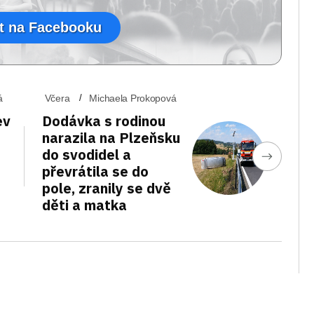
t na Facebooku
á
Včera
Michaela Prokopová
ev
Dodávka s rodinou
narazila na Plzeňsku
do svodidel a
převrátila se do
pole, zranily se dvě
děti a matka