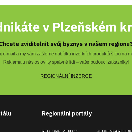
nikáte v Plzeňském kr
Chcete zviditelnit svůj byznys v našem regionu
 e-mail a my vám zašleme nabídku inzertních produktů šitou na mí
Reklama u nás osloví ty správné lidi – vaše budoucí zákazníky!
REGIONÁLNÍ INZERCE
tálu
Regionální portály
REGIONPLZEN.CZ
REGIONPARDUBI