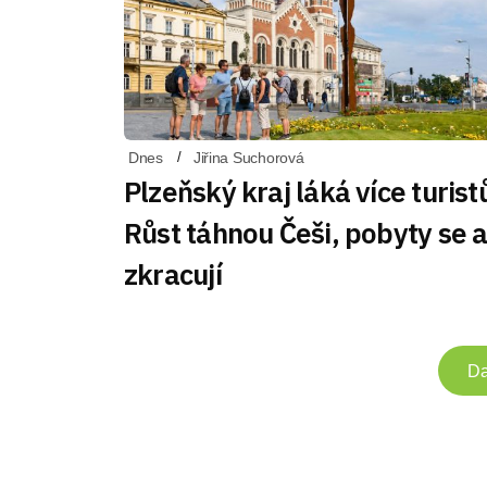
Dnes
Jiřina Suchorová
Plzeňský kraj láká více turist
Růst táhnou Češi, pobyty se a
zkracují
Da