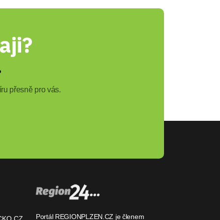
aji?
?
ru přesně pro vás.
Portál REGIONPLZEN.CZ je členem
CKO.CZ