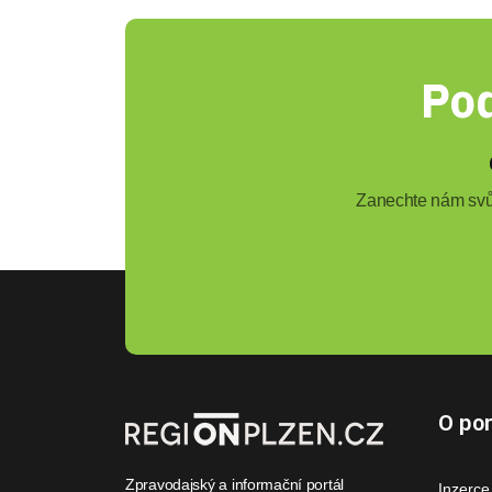
Pod
Zanechte nám svůj
O por
Zpravodajský a informační portál
Inzerce