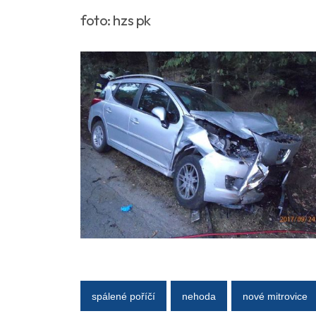
foto: hzs pk
spálené poříčí
nehoda
nové mitrovice