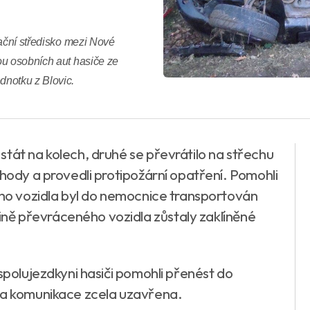
rační středisko mezi Nové
ou osobních aut hasiče ze
dnotku z Blovic.
tát na kolech, druhé se převrátilo na střechu
ehody a provedli protipožární opatření. Pomohli
ního vozidla byl do nemocnice transportován
ě převráceného vozidla zůstaly zaklíněné
 spolujezdkyni hasiči pomohli přenést do
yla komunikace zcela uzavřena.