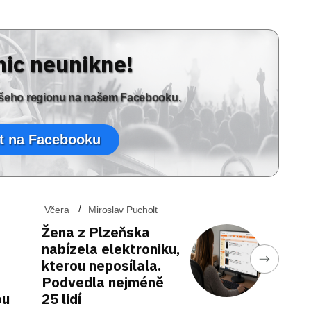
nic neunikne!
vašeho regionu na našem Facebooku.
t na Facebooku
Včera
Miroslav Pucholt
Žena z Plzeňska
nabízela elektroniku,
kterou neposílala.
Podvedla nejméně
ou
25 lidí