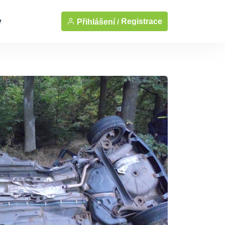
y
Registrace
Přihlášení /