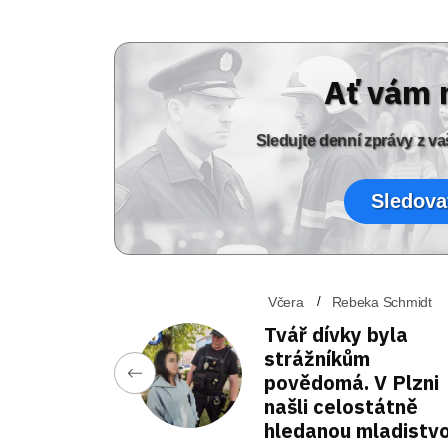
Ať vám 
Sledujte denní zprávy z 
Sledova
Včera
Rebeka Schmidt
Tvář dívky byla
strážníkům
povědomá. V Plzni
našli celostátně
hledanou mladistv