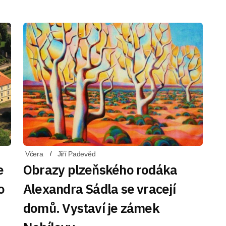
Včera
Jiří Padevěd
e
Obrazy plzeňského rodáka
o
Alexandra Sádla se vracejí
domů. Vystaví je zámek