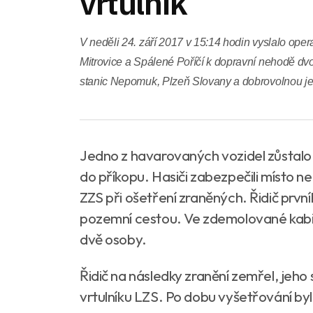
vrtulník
V neděli 24. září 2017 v 15:14 hodin vyslalo ope
Mitrovice a Spálené Poříčí k dopravní nehodě dv
stanic Nepomuk, Plzeň Slovany a dobrovolnou je
Jedno z havarovaných vozidel zůstalo s
do příkopu. Hasiči zabezpečili místo n
ZZS při ošetření zraněných. Řidič prv
pozemní cestou. Ve zdemolované kabin
dvě osoby.
Řidič na následky zranění zemřel, jeho
vrtulníku LZS. Po dobu vyšetřování b