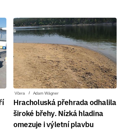
Včera
Adam Wágner
ří
Hracholuská přehrada odhalila
široké břehy. Nízká hladina
omezuje i výletní plavbu