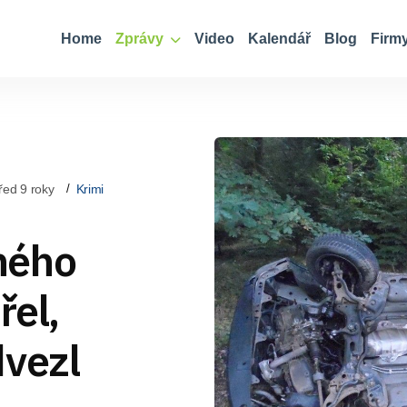
Home
Zprávy
Video
Kalendář
Blog
Firm
řed 9 roky
Krimi
ného
řel,
dvezl