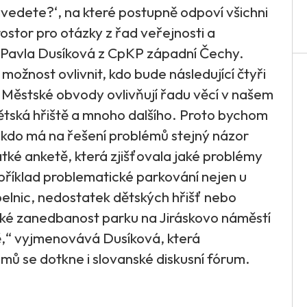
avedete?‘, na které postupně odpoví všichni
ostor pro otázky z řad veřejnosti a
 Pavla Dusíková z CpKP západní Čechy.
ožnost ovlivnit, kdo bude následující čtyři
. Městské obvody ovlivňují řadu věcí v našem
 dětská hřiště a mnoho dalšího. Proto bychom
a kdo má na řešení problémů stejný názor
átké anketě, která zjišťovala jaké problémy
příklad problematické parkování nejen u
lnic, nedostatek dětských hřišť nebo
aké zanedbanost parku na Jiráskovo náměstí
ě,“ vyjmenovává Dusíková, která
mů se dotkne i slovanské diskusní fórum.