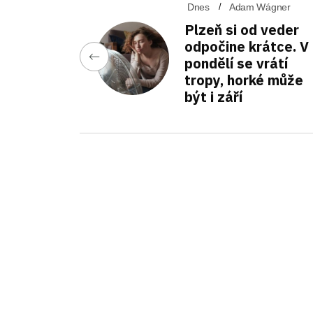
Dnes
Adam Wágner
Plzeň si od veder
odpočine krátce. V
pondělí se vrátí
tropy, horké může
být i září