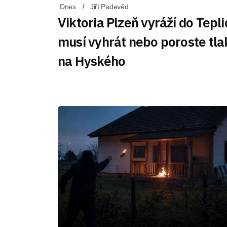
Dnes
Jiří Padevěd
Viktoria Plzeň vyráží do Tepli
musí vyhrát nebo poroste tla
na Hyského