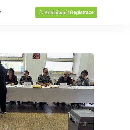
y
Registrace
Přihlášení /