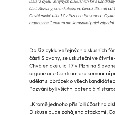
Další z cyklu veřejných diskusních fór s kandidáty
části Slovany, se uskuteční ve čtvrtek 25. září od
Chválenické ulici 17 v Plzni na Slovanech. Cykl
organizace Centrum pro komunitní práci západní 
Další z cyklu veřejných diskusních fó
části Slovany, se uskuteční ve čtvrte
Chválenické ulici 17 v Plzni na Slova
organizace Centrum pro komunitní p
udělat si obrázek o všech kandidátech
Pozváni byli všichni potenciální star
„Kromě jednoho přislíbili účast na dis
Diskuse bude zahájena otázkami ‚Co 