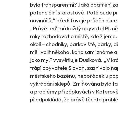
byla transparentní? Jaká opatření z
potenciální starostové. Poté bude pr
novinářů,“ představuje průběh akce
„Právě teď má každý obyvatel Plzně m
roky rozhodovat o místě, kde žijeme
okolí – chodníky, parkoviště, parky,
měli volit někoho, koho sami známe 
jako my,“ vysvětluje Dusíková. „V kr
trápí obyvatele Slovan, zaznívalo na
městského bazénu, nepořádek u pope
vykrádání sklepů. Zmiňována byla t
a problémy při záplavách v Koterov
předpokládá, že právě těchto problé