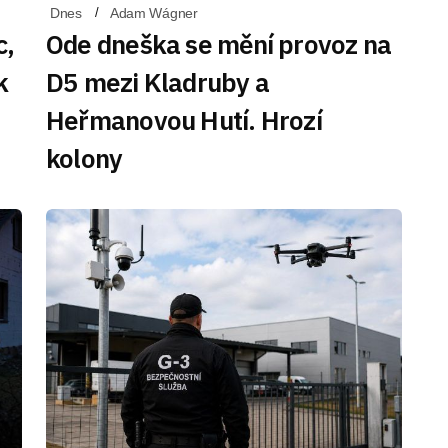
Dnes
Adam Wágner
c,
Ode dneška se mění provoz na
k
D5 mezi Kladruby a
Heřmanovou Hutí. Hrozí
kolony