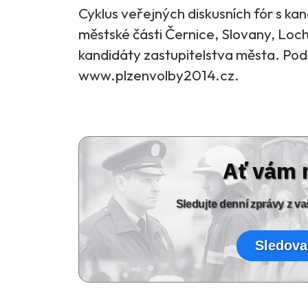
Cyklus veřejných diskusních fór s ka
městské části Černice, Slovany, Locho
kandidáty zastupitelstva města. Podr
www.plzenvolby2014.cz.
Ať vám 
Sledujte denní zprávy z 
Sledova