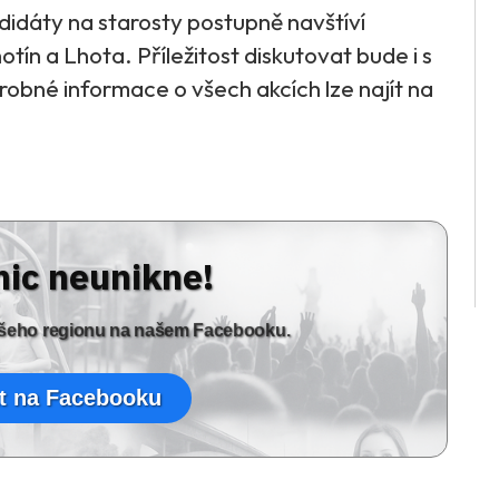
ndidáty na starosty postupně navštíví
tín a Lhota. Příležitost diskutovat bude i s
obné informace o všech akcích lze najít na
nic neunikne!
vašeho regionu na našem Facebooku.
t na Facebooku