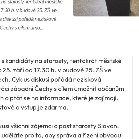
 na starosty, tentokrát městské
 17.30 h. v budově 25. ZŠ ve
us diskusí pořádá nezisková
Čechy s cílem umo...
r s kandidáty na starosty, tentokrát městské
k 25. září od 17.30 h. v budově 25. ZŠ ve
nech. Cyklus diskusí pořádá nezisková
ráci západní Čechy s cílem umožnit občanům
 a ptát se na informace, které je zajímají.
ostové a vstup je zdarma.
kusi všichni zájemci o post starosty Slovan.
uděláte pro to, aby správa a řízení obvodu