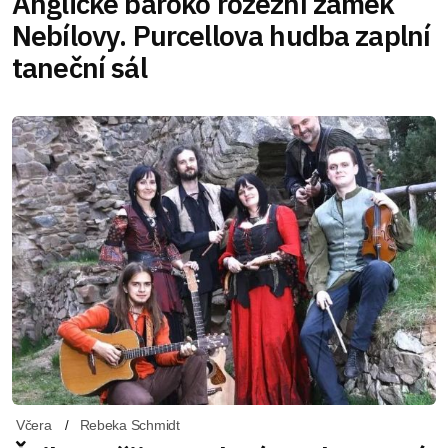
Anglické baroko rozezní zámek
Nebílovy. Purcellova hudba zaplní
taneční sál
Včera
Rebeka Schmidt