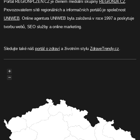
Portál REGIONPLZEN.CZ je členem mediální skupiny
REGION24.CZ
.
Provozovatelem sítě regionálních a informačních portálů je společnost
UNIWEB
. Online agentura UNIWEB byla založená v roce 1997 a poskytuje
tvorbu webů, SEO služby a online marketing.
Sledujte také náš
portál o zdraví
a životním stylu
ZdraveTrendy.cz
.
+
−