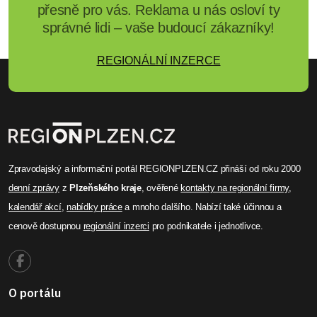
přesně pro vás. Reklama u nás osloví ty
správné lidi – vaše budoucí zákazníky!
REGIONÁLNÍ INZERCE
Zpravodajský a informační portál REGIONPLZEN.CZ přináší od roku 2000
denní zprávy
z
Plzeňského kraje
, ověřené
kontakty na regionální firmy
,
kalendář akcí
,
nabídky práce
a mnoho dalšího. Nabízí také účinnou a
cenově dostupnou
regionální inzerci
pro podnikatele i jednotlivce.
O portálu