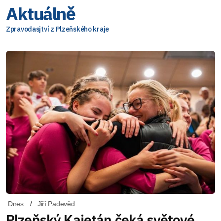
Aktuálně
Zpravodasjtví z Plzeňského kraje
Dnes
Jiří Padevěd
Plzeňský Kajetán čeká světové