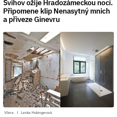
Švihov ožije Hradozámeckou nocí.
Připomene klip Nenasytný mnich
a přiveze Ginevru
Včera
Lenka Hubingerová