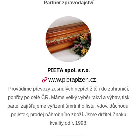
Partner zpravodajství
PIETA spol. s r.o.
www.pietaplzen.cz
Provádíme převozy zesnulých nepřetržitě i do zahraničí,
pohřby po celé ČR. Máme velký výběr rakví a výbav, tisk
parte, zajišťujeme vyřízení úmrtního listu, vdov. důchodu,
pojistek, prodej náhrobního zboží. Jsme držitel Znaku
kvality od r. 1998.