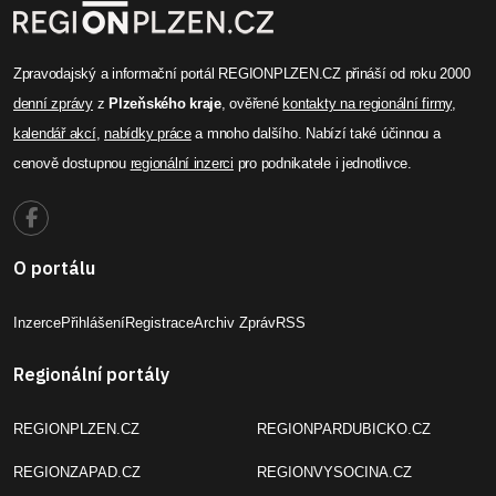
Zpravodajský a informační portál REGIONPLZEN.CZ přináší od roku 2000
denní zprávy
z
Plzeňského kraje
, ověřené
kontakty na regionální firmy
,
kalendář akcí
,
nabídky práce
a mnoho dalšího. Nabízí také účinnou a
cenově dostupnou
regionální inzerci
pro podnikatele i jednotlivce.
O portálu
Inzerce
Přihlášení
Registrace
Archiv Zpráv
RSS
Regionální portály
REGIONPLZEN.CZ
REGIONPARDUBICKO.CZ
REGIONZAPAD.CZ
REGIONVYSOCINA.CZ