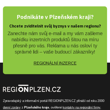
Podnikáte v Plzeňském kraji?
Chcete zviditelnit svůj byznys v našem regionu?
Zanechte nám svůj e-mail a my vám zašleme
nabídku inzertních produktů šitou na míru
přesně pro vás. Reklama u nás osloví ty
správné lidi – vaše budoucí zákazníky!
REGIONÁLNÍ INZERCE
Zpravodajský a informační portál REGIONPLZEN.CZ přináší od roku 2000
denní zprávy
z
Plzeňského kraje
, ověřené
kontakty na regionální firmy
,