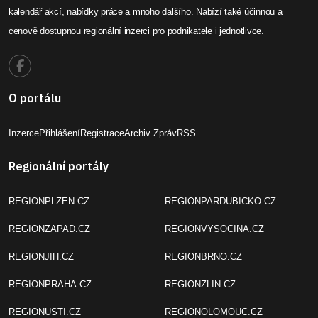
kalendář akcí
,
nabídky práce
a mnoho dalšího. Nabízí také účinnou a
cenově dostupnou
regionální inzerci
pro podnikatele i jednotlivce.
O portálu
Inzerce
Přihlášení
Registrace
Archiv Zpráv
RSS
Regionální portály
REGIONPLZEN.CZ
REGIONPARDUBICKO.CZ
REGIONZAPAD.CZ
REGIONVYSOCINA.CZ
REGIONJIH.CZ
REGIONBRNO.CZ
REGIONPRAHA.CZ
REGIONZLIN.CZ
REGIONUSTI.CZ
REGIONOLOMOUC.CZ