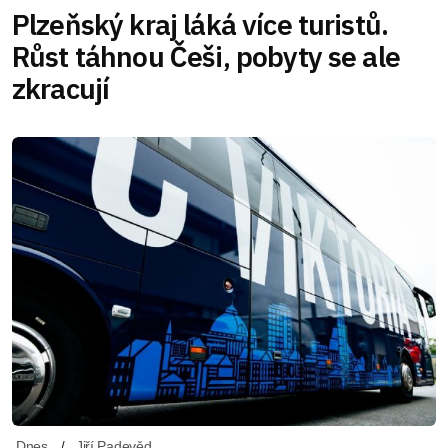
Plzeňský kraj láká více turistů.
Růst táhnou Češi, pobyty se ale
zkracují
Dnes
Jiří Padevěd