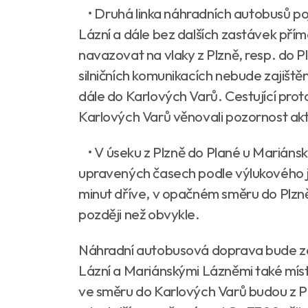
• Druhá linka náhradních autobusů po
Lázní a dále bez dalších zastávek pří
navazovat na vlaky z Plzně, resp. do Pl
silničních komunikacích nebude zajišt
dále do Karlových Varů. Cestující prot
Karlových Varů věnovali pozornost ak
• V úseku z Plzně do Plané u Mariánsk
upravených časech podle výlukového jí
minut dříve, v opačném směru do Plzně 
později než obvykle.
Náhradní autobusová doprava bude za
Lázní a Mariánskými Lázněmi také mís
ve směru do Karlových Varů budou z Pl