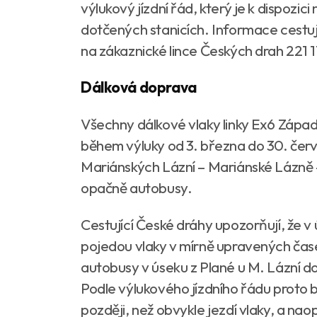
výlukový jízdní řád, který je k dispo
dotčených stanicích. Informace cestujíc
na zákaznické lince Českých drah 221 1
Dálková doprava
Všechny dálkové vlaky linky Ex6 Západ
během výluky od 3. března do 30. čer
Mariánských Lázní – Mariánské Lázně –
opačně autobusy.
Cestující České dráhy upozorňují, že v
pojedou vlaky v mírně upravených čas
autobusy v úseku z Plané u M. Lázní do
Podle výlukového jízdního řádu proto b
později, než obvykle jezdí vlaky, a n