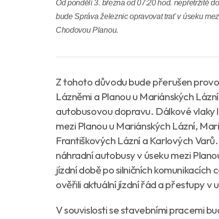
Od pondělí 3. března od 07:20 hod. nepřetržitě d
bude Správa železnic opravovat trať v úseku me
Chodovou Planou.
Z tohoto důvodu bude přerušen provo
Lázněmi a Planou u Mariánských Lázn
autobusovou dopravu. Dálkové vlaky 
mezi Planou u Mariánských Lázní, Ma
Františkových Lázní a Karlových Varů.
náhradní autobusy v úseku mezi Plano
jízdní době po silničních komunikacích
ověřili aktuální jízdní řád a přestupy v 
V souvislosti se stavebními pracemi bu