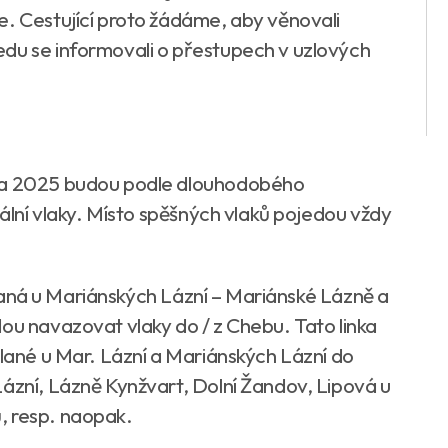
e. Cestující proto žádáme, aby věnovali
edu se informovali o přestupech v uzlových
vna 2025 budou podle dlouhodobého
nální vlaky. Místo spěšných vlaků pojedou vždy
Planá u Mariánských Lázní – Mariánské Lázně a
ou navazovat vlaky do / z Chebu. Tato linka
Plané u Mar. Lázní a Mariánských Lázní do
Lázní, Lázně Kynžvart, Dolní Žandov, Lipová u
, resp. naopak.