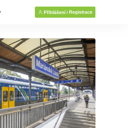
y
Registrace
Přihlášení /