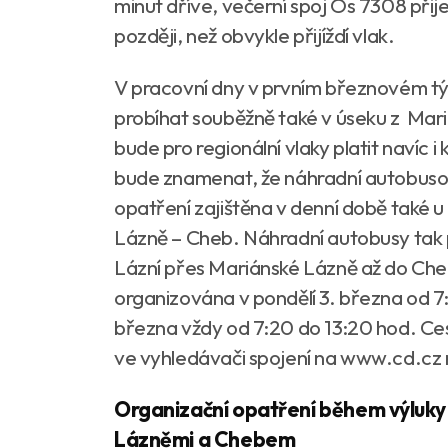
minut dříve, večerní spoj Os 7308 přij
později, než obvykle přijíždí vlak.
V pracovní dny v prvním březnovém tý
probíhat souběžně také v úseku z Mar
bude pro regionální vlaky platit navíc i
bude znamenat, že náhradní autobus
opatření zajištěna v denní době také 
Lázně – Cheb. Náhradní autobusy tak 
Lázní přes Mariánské Lázně až do Ch
organizována v pondělí 3. března od 7:
března vždy od 7:20 do 13:20 hod. Cest
ve vyhledávači spojení na www.cd.cz ne
Organizační opatření během výluky 
Lázněmi a Chebem