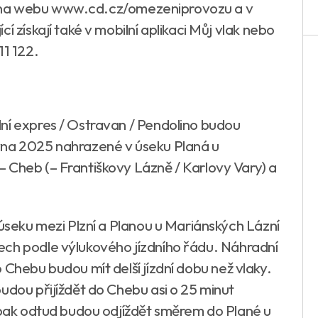
zici na webu www.cd.cz/omezeniprovozu a v
í získají také v mobilní aplikaci Můj vlak nebo
11 122.
ní expres / Ostravan / Pendolino budou
vna 2025 nahrazené v úseku Planá u
 Cheb (– Františkovy Lázně / Karlovy Vary) a
 úseku mezi Plzní a Planou u Mariánských Lázní
ech podle výlukového jízdního řádu. Náhradní
 Chebu budou mít delší jízdní dobu než vlaky.
udou přijíždět do Chebu asi o 25 minut
aopak odtud budou odjíždět směrem do Plané u