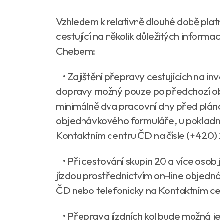
Vzhledem k relativně dlouhé době pla
cestující na několik důležitých informací
Chebem:
• Zajištění přepravy cestujících na in
dopravy možný pouze po předchozí o
minimálně dva pracovní dny před plán
objednávkového formuláře, u pokladn
Kontaktním centru ČD na čísle (+420) 2
• Při cestování skupin 20 a více osob 
jízdou prostřednictvím on-line objed
ČD nebo telefonicky na Kontaktním cen
• Přeprava jízdních kol bude možná jen