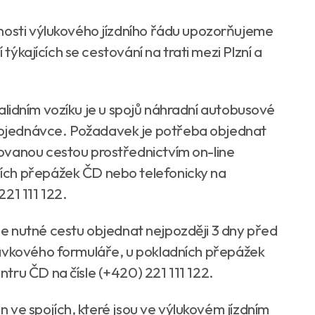
tnosti výlukového jízdního řádu upozorňujeme
 týkajících se cestování na trati mezi Plzní a
validním vozíku je u spojů náhradní autobusové
bjednávce. Požadavek je potřeba objednat
ovanou cestou prostřednictvím on-line
ích přepážek ČD nebo telefonicky na
21 111 122.
je nutné cestu objednat nejpozději 3 dny před
návkového formuláře, u pokladních přepážek
tru ČD na čísle (+420) 221 111 122.
 ve spojích, které jsou ve výlukovém jízdním