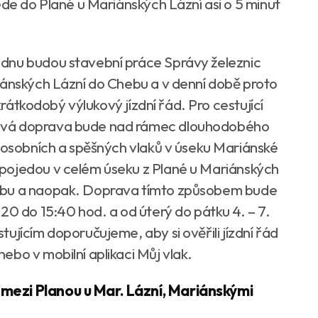
ede do Plané u Mariánských Lázní asi o 5 minut
dnu budou stavební práce Správy železnic
iánských Lázní do Chebu a v denní době proto
 krátkodobý výlukový jízdní řád. Pro cestující
ová doprava bude nad rámec dlouhodobého
u osobních a spěšných vlaků v úseku Mariánské
pojedou v celém úseku z Plané u Mariánských
ebu a naopak. Doprava tímto způsobem bude
20 do 15:40 hod. a od úterý do pátku 4. – 7.
ujícím doporučujeme, aby si ověřili jízdní řád
bo v mobilní aplikaci Můj vlak.
mezi Planou u Mar. Lázní, Mariánskými