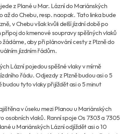
jede z Plané u Mar. Lázní do Mariánských
mo až do Chebu, resp. naopak. Tato linka bude
zně, v Chebu však kvůli delší jízdní době po
ěn přípoj do kmenové soupravy spěšných vlaků
o žádáme, aby při plánování cesty z Plzně do
tuálním jízdním řádům.
ých Lázní pojedou spěšné vlaky v mírně
zdního řádu. Odjezdy z Plzně budou asi o 5
budou tyto vlaky přijíždět asi o 5 minut
jištěna v úseku mezi Planou u Mariánských
to osobních vlaků. Ranní spoje Os 7303 a 7305
ané u Mariánských Lázní odjíždět asi o 10