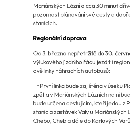
Mariánských Lázní o cca 30 minut dřív
pozornost plánování své cesty a dopř
stanicích.
Regionální doprava
Od 3. března nepřetržitě do 30. čer
výlukového jízdního řádu jezdit i regio
dvě linky náhradních autobusů:
• První linka bude zajištěna v úseku 
zpět a v Mariánských Lázních na ni bud
bude určena cestujícím, kteří jedou z 
stanic a zastávek Valy u Mariánských 
Chebu, Cheb a dále do Karlových Varů