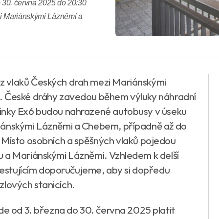
o 30. června 2025 do 20:30
zi Mariánskými Lázněmi a
z vlaků Českých drah mezi Mariánskými
í. České dráhy zavedou během výluky náhradní
linky Ex6 budou nahrazené autobusy v úseku
riánskými Lázněmi a Chebem, případně až do
 Místo osobních a spěšných vlaků pojedou
u a Mariánskými Lázněmi. Vzhledem k delší
 cestujícím doporučujeme, aby si dopředu
uzlových stanicích.
de od 3. března do 30. června 2025 platit