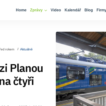
Home
Zprávy
Video
Kalendář
Blog
Firm
řed rokem
Aktuálně
zi Planou
na čtyři