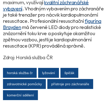
maximum, využívají
kvalitní záchranářské
vybavení
.
Vhodným vybavením pro záchranáře
je také trenažer pro nácvik kardiopulmonární
resuscitace. Profesionální resuscitační
figurína
Brayden
má červené LED diody pro realistické
znázornění toku krve a poskytuje okamžitou
zpětnou vazbou, jestli je kardiopulmonární
resuscitace (KPR) prováděná správně.
Zdroj: Horská služba ČR
horská služba čr
lyžování
špičák
zdravotnické pomůcky
přístroje pro záchranáře
komerční sdělení