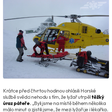
Krátce před čtvrtou hodinou ohlásili Horské
službě svědci nehodu s tím, že lyžař utrpěl
těžký
úraz páteře
. „
Byli jsme na místě během několika
málo minut a zjistili jsme, že mezi lyžaři je i lékařka.