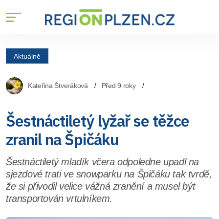
Aktuálně
Kateřina Štveráková
Před 9 roky
Šestnáctiletý lyžař se těžce
zranil na Špičáku
Šestnáctiletý mladík včera odpoledne upadl na
sjezdové trati ve snowparku na Špičáku tak tvrdě,
že si přivodil velice vážná zranění a musel být
transportován vrtulníkem.