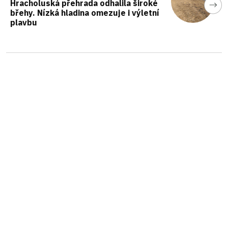
Hracholuská přehrada odhalila široké
břehy. Nízká hladina omezuje i výletní
plavbu