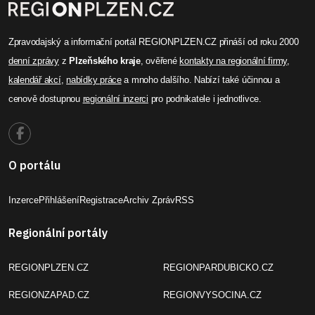
Zpravodajský a informační portál REGIONPLZEN.CZ přináší od roku 2000
denní zprávy
z
Plzeňského kraje
, ověřené
kontakty na regionální firmy
,
kalendář akcí
,
nabídky práce
a mnoho dalšího. Nabízí také účinnou a
cenově dostupnou
regionální inzerci
pro podnikatele i jednotlivce.
O portálu
Inzerce
Přihlášení
Registrace
Archiv Zpráv
RSS
Regionální portály
REGIONPLZEN.CZ
REGIONPARDUBICKO.CZ
REGIONZAPAD.CZ
REGIONVYSOCINA.CZ