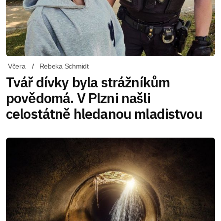
Včera
Rebeka Schmidt
Tvář dívky byla strážníkům
povědomá. V Plzni našli
celostátně hledanou mladistvou