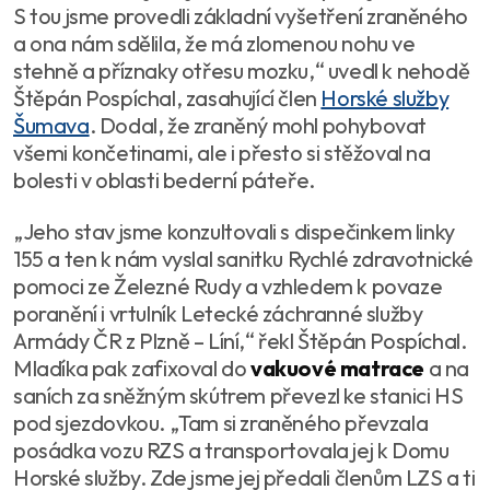
S tou jsme provedli základní vyšetření zraněného
a ona nám sdělila, že má zlomenou nohu ve
stehně a příznaky otřesu mozku,
“ uvedl k nehodě
Štěpán Pospíchal, zasahující člen
Horské služby
Šumava
. Dodal, že zraněný mohl pohybovat
všemi končetinami, ale i přesto si stěžoval na
bolesti v oblasti bederní páteře.
„
Jeho stav jsme konzultovali s dispečinkem linky
155 a ten k nám vyslal sanitku Rychlé zdravotnické
pomoci ze Železné Rudy a vzhledem k povaze
poranění i vrtulník Letecké záchranné služby
Armády ČR z Plzně – Líní,
“ řekl Štěpán Pospíchal.
Mladíka pak zafixoval do
vakuové matrace
a na
saních za sněžným skútrem převezl ke stanici HS
pod sjezdovkou. „
Tam si zraněného převzala
posádka vozu RZS a transportovala jej k Domu
Horské služby. Zde jsme jej předali členům LZS a ti