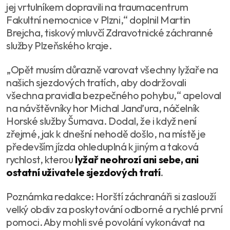
jej vrtulníkem dopravili na traumacentrum
Fakultní nemocnice v Plzni,
“ doplnil Martin
Brejcha, tiskový mluvčí Zdravotnické záchranné
služby Plzeňského kraje.
„
Opět musím důrazně varovat všechny lyžaře na
našich sjezdových tratích, aby dodržovali
všechna pravidla bezpečného pohybu
,“ apeloval
na návštěvníky hor Michal Janďura, náčelník
Horské služby Šumava. Dodal, že i když není
zřejmé, jak k dnešní nehodě došlo, na místě je
především jízda ohleduplná k jiným a taková
rychlost, kterou
lyžař neohrozí ani sebe, ani
ostatní uživatele sjezdových tratí
.
Poznámka redakce: Horští záchranáři si zaslouží
velký obdiv za poskytování odborné a rychlé první
pomoci. Aby mohli své povolání vykonávat na