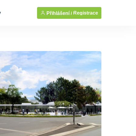
y
Registrace
Přihlášení /