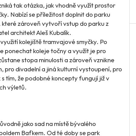
zniká tak otázka, jak vhodně využít prostor
. Nabízí se příležitost doplnit do parku
 které zároveň vytvoří vstup do parku z
tel architekt Aleš Kubalík.
využití kolejiště tramvajové smyčky. Po
 ponechat koleje točny a využít je pro
zůstane stopa minulosti a zároveň vznikne
pro divadelní a jiná kulturní vystoupení, pro
 s tím, že podobné koncepty fungují již v
ích výletů.
 původně jako sad na místě bývalého
opoldem Baťkem. Od té doby se park