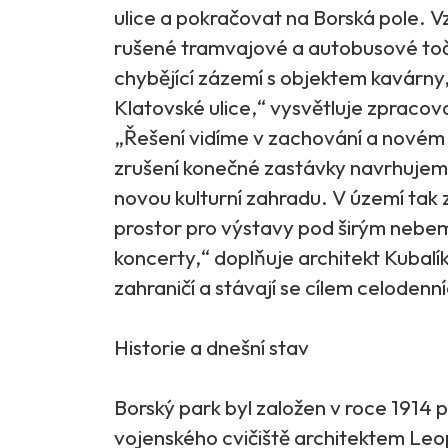
ulice a pokračovat na Borská pole. V
rušené tramvajové a autobusové točky
chybějící zázemí s objektem kavárny,
Klatovské ulice,“ vysvětluje zpracova
„Řešení vidíme v zachování a novém 
zrušení konečné zastávky navrhujeme
novou kulturní zahradu. V území tak 
prostor pro výstavy pod širým nebem, 
koncerty,“ doplňuje architekt Kubalík
zahraničí a stávají se cílem celodenn
Historie a dnešní stav
Borský park byl založen v roce 1914
vojenského cvičiště architektem Le