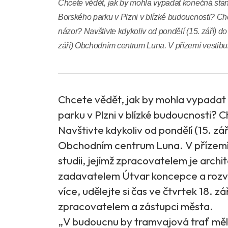
Chcete vědět, jak by mohla vypadat konečná stani
Borského parku v Plzni v blízké budoucnosti? Chc
názor? Navštivte kdykoliv od pondělí (15. září) do
září) Obchodním centrum Luna. V přízemí vestibul
Chcete vědět, jak by mohla vypadat 
parku v Plzni v blízké budoucnosti? 
Navštivte kdykoliv od pondělí (15. zář
Obchodním centrum Luna. V přízemí v
studii, jejímž zpracovatelem je arch
zadavatelem Útvar koncepce a rozvo
více, udělejte si čas ve čtvrtek 18. zá
zpracovatelem a zástupci města.
„V budoucnu by tramvajová trať měl