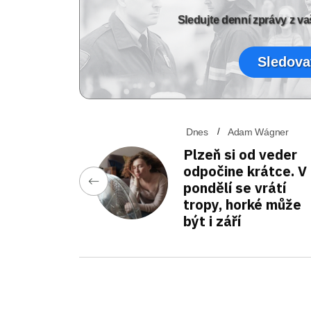
Sledujte denní zprávy z 
Sledova
Dnes
Adam Wágner
Plzeň si od veder
odpočine krátce. V
pondělí se vrátí
tropy, horké může
být i září