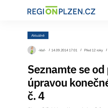
Aktuálně
-klaf-
14.09.2014 17:01
Před 12 roky
Seznamte se od 
úpravou konečné
č. 4