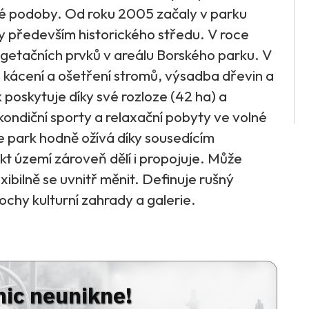
né podoby. Od roku 2005 začaly v parku
ly především historického středu. V roce
etačních prvků v areálu Borského parku. V
 kácení a ošetření stromů, výsadba dřevin a
poskytuje díky své rozloze (42 ha) a
kondiční sporty a relaxační pobyty ve volné
e park hodně ožívá díky sousedícím
kt území zároveň dělí i propojuje. Může
xibilně se uvnitř měnit. Definuje rušný
lochy kulturní zahrady a galerie.
nic neunikne!