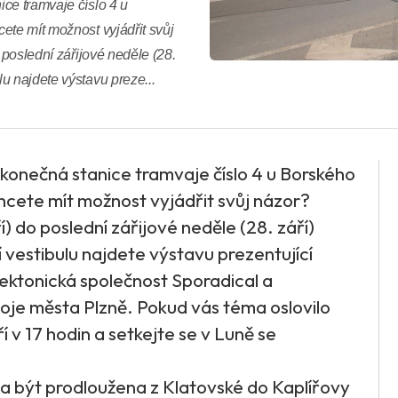
ce tramvaje číslo 4 u
ete mít možnost vyjádřit svůj
 poslední zářijové neděle (28.
u najdete výstavu preze...
konečná stanice tramvaje číslo 4 u Borského
Chcete mít možnost vyjádřit svůj názor?
í) do poslední zářijové neděle (28. září)
estibulu najdete výstavu prezentující
itektonická společnost Sporadical a
je města Plzně. Pokud vás téma oslovilo
ří v 17 hodin a setkejte se v Luně se
a být prodloužena z Klatovské do Kaplířovy