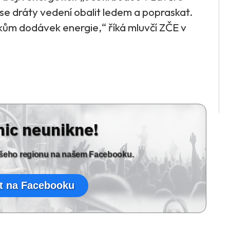
e dráty vedení obalit ledem a popraskat.
ům dodávek energie,“ říká mluvčí ZČE v
nic neunikne!
vašeho regionu na našem Facebooku.
t na Facebooku