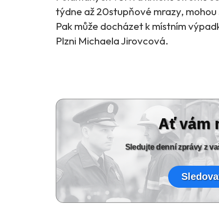
týdne až 20stupňové mrazy, mohou s
Pak může docházet k místním výpadk
Plzni Michaela Jirovcová.
Ať vám 
Sledujte denní zprávy z 
Sledova