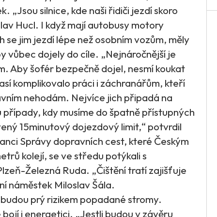
 „Jsou silnice, kde naši řidiči jezdí skoro
lav Hucl. I když mají autobusy motory
h se jim jezdí lépe než osobním vozům, měly
y vůbec dojely do cíle. „Nejnáročnější je
m. Aby šofér bezpečně dojel, nesmí koukat
así komplikovalo práci i záchranářům, kteří
avním nehodám. Nejvíce jich připadá na
u případy, kdy musíme do špatně přístupných
ný 15minutový dojezdový limit,“ potvrdil
tnanci Správy dopravních cest, které Českým
trů kolejí, se ve středu potýkali s
lzeň-Železná Ruda. „Čištění tratí zajišťuje
zní náměstek Miloslav Šála.
e, budou prý rizikem popadané stromy.
ojí i energetici. „Jestli budou v závěru