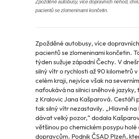
Zpožděné autobusy, více dopravních nehod, chir
pacientů se zlomeninami končetin.
Zpožděné autobusy, více dopravních
pacientů se zlomeninami končetin. Ta
týden sužuje západní Čechy. V dnešn
silný vítr o rychlosti až 90 kilometr
celém kraji, nejvíce však na severní
nafoukává na silnici sněhové jazyky, t
z Kralovic Jana Kašparová. Cestáři p
tak silný vítr nezastavily. „Hlavně na
dávat velký pozor,“ dodala Kašparov
většinou po chemickém posypu holé a 
dopravcům. Podnik ČSAD Plzeň, který