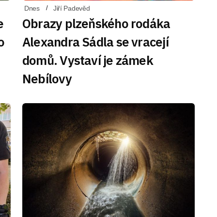
Dnes
Jiří Padevěd
e
Obrazy plzeňského rodáka
o
Alexandra Sádla se vracejí
domů. Vystaví je zámek
Nebílovy