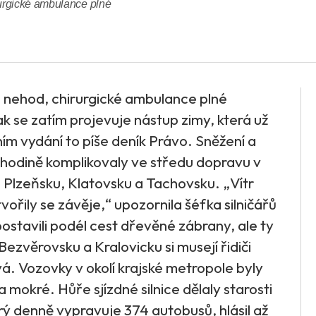
urgické ambulance plné
 nehod, chirurgické ambulance plné
k se zatím projevuje nástup zimy, která už
ím vydání to píše deník Právo. Sněžení a
ů v hodině komplikovaly ve středu dopravu v
m Plzeňsku, Klatovsku a Tachovsku. „Vítr
vořily se závěje,“ upozornila šéfka silničářů
ostavili podél cest dřevěné zábrany, ale ty
 Bezvěrovsku a Kralovicku si musejí řidiči
á. Vozovky v okolí krajské metropole byly
mokré. Hůře sjízdné silnice dělaly starosti
 denně vypravuje 374 autobusů, hlásil až