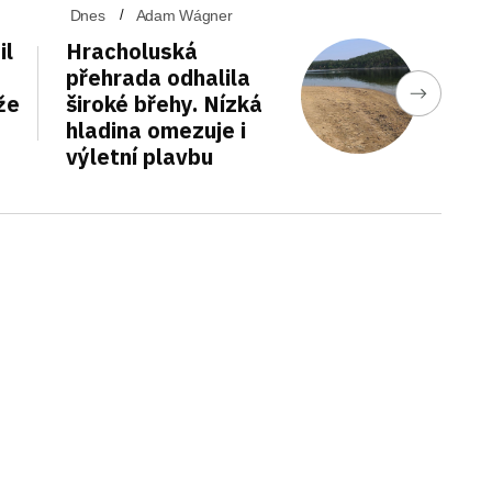
Dnes
Adam Wágner
il
Hracholuská
přehrada odhalila
že
široké břehy. Nízká
hladina omezuje i
výletní plavbu