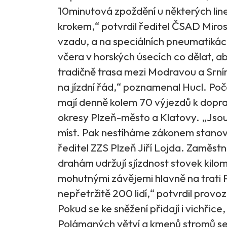
10minutová zpoždění u některých linek.
krokem,“ potvrdil ředitel ČSAD Miros
vzadu, a na speciálních pneumatikác
včera v horských úsecích co dělat, ab
tradičně trasa mezi Modravou a Srní
na jízdní řád,“ poznamenal Hucl. Poč
mají denně kolem 70 výjezdů k dopr
okresy Plzeň-město a Klatovy. „Jso
míst. Pak nestíháme zákonem stanove
ředitel ZZS Plzeň Jiří Lojda. Zaměs
drahám udržují sjízdnost stovek kilome
mohutnými závějemi hlavně na trati P
nepřetržitě 200 lidí,“ potvrdil provo
Pokud se ke sněžení přidají i vichřic
Polámaných větví a kmenů stromů se b