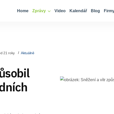
Home
Zprávy
Video
Kalendář
Blog
Firm
d 21 roky
Aktuálně
ůsobil
dních