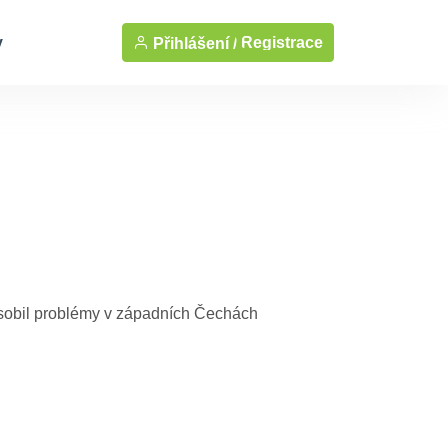
y
Registrace
Přihlášení /