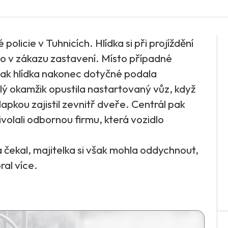
 policie v Tuhnicích. Hlídka si při projíždění
ího v zákazu zastavení. Místo případné
 však hlídka nakonec dotyčné podala
ý okamžik opustila nastartovaný vůz, když
lapkou zajistil zevnitř dveře. Centrál pak
ivolali odbornou firmu, která vozidlo
a čekal, majitelka si však mohla oddychnout,
ral více.