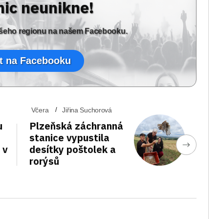
nic neunikne!
vašeho regionu na našem Facebooku.
t na Facebooku
Včera
Jiřina Suchorová
u
Plzeňská záchranná
stanice vypustila
 v
desítky poštolek a
rorýsů