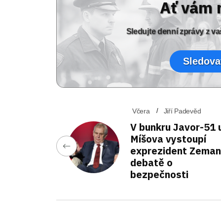
Ať vám 
Sledujte denní zprávy z 
Sledova
Včera
Jiří Padevěd
V bunkru Javor-51 
Míšova vystoupí
exprezident Zeman
debatě o
bezpečnosti