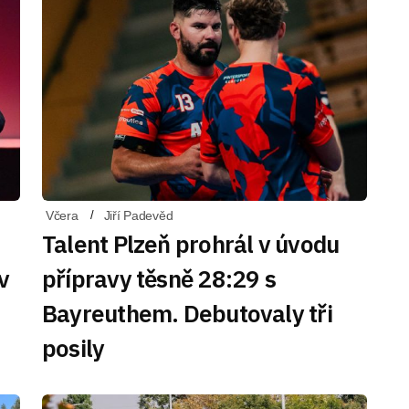
Včera
Jiří Padevěd
Talent Plzeň prohrál v úvodu
v
přípravy těsně 28:29 s
Bayreuthem. Debutovaly tři
posily