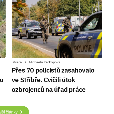
Včera
Michaela Prokopová
Přes 70 policistů zasahovalo
du
ve Stříbře. Cvičili útok
ozbrojenců na úřad práce
lší články