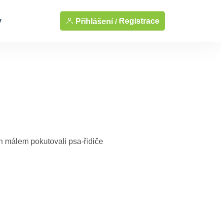
y
Registrace
Přihlášení /