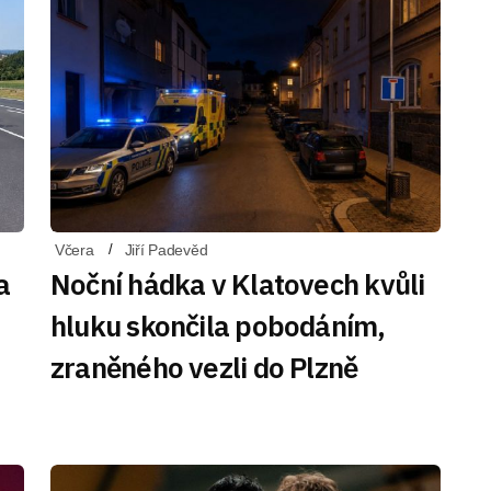
Včera
Jiří Padevěd
a
Noční hádka v Klatovech kvůli
hluku skončila pobodáním,
zraněného vezli do Plzně