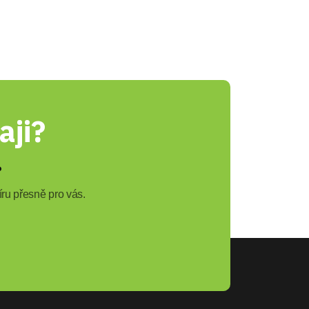
aji?
?
ru přesně pro vás.