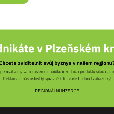
nikáte v Plzeňském kr
Chcete zviditelnit svůj byznys v našem regionu
 e-mail a my vám zašleme nabídku inzertních produktů šitou na mí
Reklama u nás osloví ty správné lidi – vaše budoucí zákazníky!
REGIONÁLNÍ INZERCE