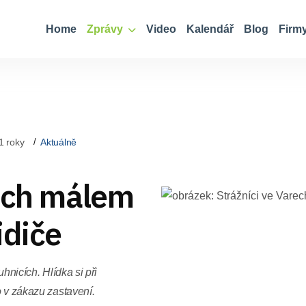
Home
Zprávy
Video
Kalendář
Blog
Firm
1 roky
Aktuálně
rech málem
idiče
uhnicích. Hlídka si při
o v zákazu zastavení.