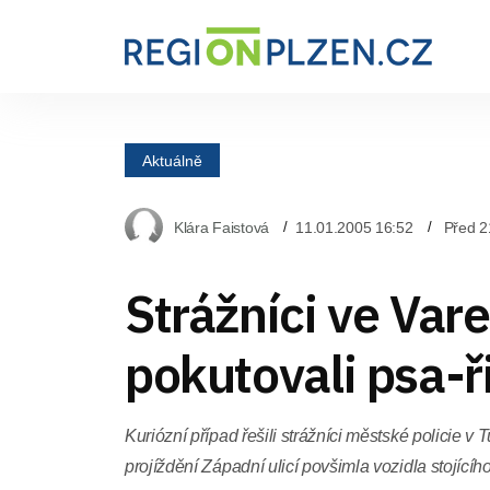
Aktuálně
Klára Faistová
11.01.2005 16:52
Před 2
Strážníci ve Va
pokutovali psa-ř
Kuriózní případ řešili strážníci městské policie v T
projíždění Západní ulicí povšimla vozidla stojícíh