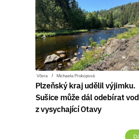
Včera
Michaela Prokopová
Plzeňský kraj udělil výjimku.
Sušice může dál odebírat vo
z vysychající Otavy
Da