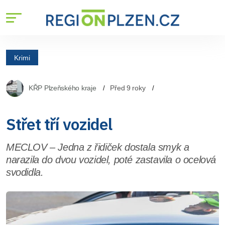
Krimi
KŘP Plzeňského kraje
Před 9 roky
Střet tří vozidel
MECLOV – Jedna z řidiček dostala smyk a
narazila do dvou vozidel, poté zastavila o ocelová
svodidla.