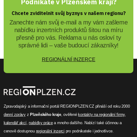
Podnikáte v Plzeňském kraji?
Chcete zviditelnit svůj byznys v našem regionu?
Zanechte nám svůj e-mail a my vám zašleme
nabídku inzertních produktů šitou na míru
přesně pro vás. Reklama u nás osloví ty
správné lidi – vaše budoucí zákazníky!
REGIONÁLNÍ INZERCE
Zpravodajský a informační portál REGIONPLZEN.CZ přináší od roku 2000
denní zprávy
z
Plzeňského kraje
, ověřené
kontakty na regionální firmy
,
kalendář akcí
,
nabídky práce
a mnoho dalšího. Nabízí také účinnou a
cenově dostupnou
regionální inzerci
pro podnikatele i jednotlivce.