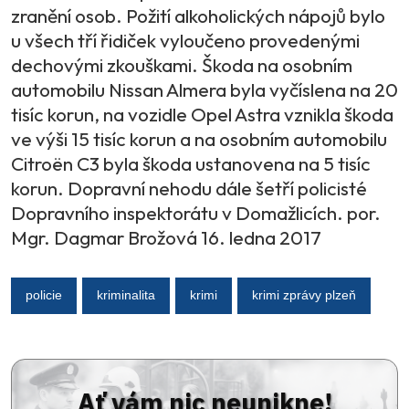
zranění osob. Požití alkoholických nápojů bylo
u všech tří řidiček vyloučeno provedenými
dechovými zkouškami. Škoda na osobním
automobilu Nissan Almera byla vyčíslena na 20
tisíc korun, na vozidle Opel Astra vznikla škoda
ve výši 15 tisíc korun a na osobním automobilu
Citroën C3 byla škoda ustanovena na 5 tisíc
korun. Dopravní nehodu dále šetří policisté
Dopravního inspektorátu v Domažlicích. por.
Mgr. Dagmar Brožová 16. ledna 2017
policie
kriminalita
krimi
krimi zprávy plzeň
Ať vám nic neunikne!