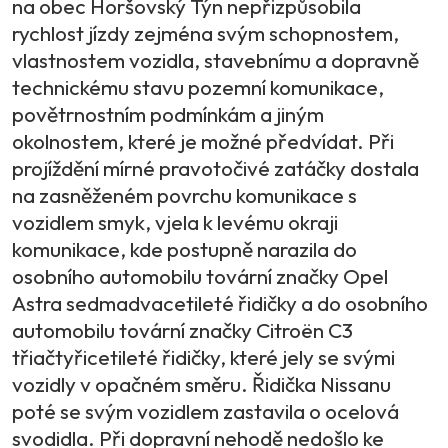
na obec Horšovský Týn nepřizpůsobila
rychlost jízdy zejména svým schopnostem,
vlastnostem vozidla, stavebnímu a dopravně
technickému stavu pozemní komunikace,
povětrnostním podmínkám a jiným
okolnostem, které je možné předvídat. Při
projíždění mírné pravotočivé zatáčky dostala
na zasněženém povrchu komunikace s
vozidlem smyk, vjela k levému okraji
komunikace, kde postupně narazila do
osobního automobilu tovární značky Opel
Astra sedmadvacetileté řidičky a do osobního
automobilu tovární značky Citroën C3
třiačtyřicetileté řidičky, které jely se svými
vozidly v opačném směru. Řidička Nissanu
poté se svým vozidlem zastavila o ocelová
svodidla. Při dopravní nehodě nedošlo ke