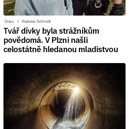
Dnes
Rebeka Schmidt
Tvář dívky byla strážníkům
povědomá. V Plzni našli
celostátně hledanou mladistvou