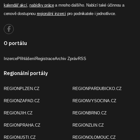
kalendář akcí
,
nabídky práce
a mnoho dalšího. Nabízí také účinnou a
cenově dostupnou
regionální inzerci
pro podnikatele i jednotlivce.
O portálu
Inzerce
Přihlášení
Registrace
Archiv Zpráv
RSS
Regionální portály
REGIONPLZEN.CZ
REGIONPARDUBICKO.CZ
REGIONZAPAD.CZ
REGIONVYSOCINA.CZ
REGIONJIH.CZ
REGIONBRNO.CZ
REGIONPRAHA.CZ
REGIONZLIN.CZ
REGIONUSTI.CZ
REGIONOLOMOUC.CZ