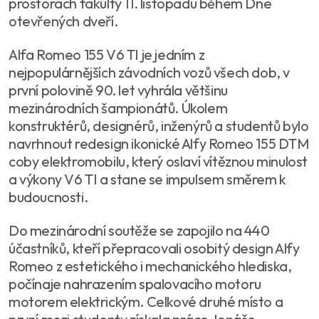
prostorách fakulty 11. listopadu během Dne
otevřených dveří.
Alfa Romeo 155 V6 TI je jedním z
nejpopulárnějších závodních vozů všech dob, v
první polovině 90. let vyhrála většinu
mezinárodních šampionátů. Úkolem
konstruktérů, designérů, inženýrů a studentů bylo
navrhnout redesign ikonické Alfy Romeo 155 DTM
coby elektromobilu, který oslaví vítěznou minulost
a výkony V6 TI a stane se impulsem směrem k
budoucnosti.
Do mezinárodní soutěže se zapojilo na 440
účastníků, kteří přepracovali osobitý design Alfy
Romeo z estetického i mechanického hlediska,
počínaje nahrazením spalovacího motoru
motorem elektrickým. Celkové druhé místo a