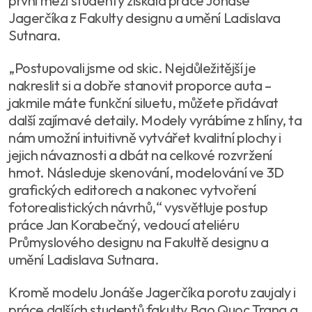
první mezi studenty získala práce Jonáše
Jagerčíka z Fakulty designu a umění Ladislava
Sutnara.
„Postupovali jsme od skic. Nejdůležitější je
nakreslit si a dobře stanovit proporce auta –
jakmile máte funkční siluetu, můžete přidávat
další zajímavé detaily. Modely vyrábíme z hlíny, ta
nám umožní intuitivně vytvářet kvalitní plochy i
jejich návaznosti a dbát na celkové rozvržení
hmot. Následuje skenování, modelování ve 3D
grafických editorech a nakonec vytvoření
fotorealistických návrhů,“ vysvětluje postup
práce Jan Korabečný, vedoucí ateliéru
Průmyslového designu na Fakultě designu a
umění Ladislava Sutnara.
Kromě modelu Jonáše Jagerčíka porotu zaujaly i
práce dalších studentů fakulty Bao Quoc Trana a