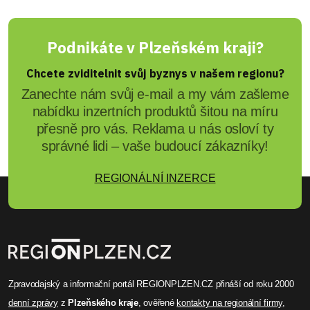
Podnikáte v Plzeňském kraji?
Chcete zviditelnit svůj byznys v našem regionu?
Zanechte nám svůj e-mail a my vám zašleme
nabídku inzertních produktů šitou na míru
přesně pro vás. Reklama u nás osloví ty
správné lidi – vaše budoucí zákazníky!
REGIONÁLNÍ INZERCE
Zpravodajský a informační portál REGIONPLZEN.CZ přináší od roku 2000
denní zprávy
z
Plzeňského kraje
, ověřené
kontakty na regionální firmy
,