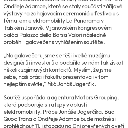
Ondřeje Adamce, které se staly součástí zářijové
výstavy na zahajovacím ceremoniálu festivalu s
tématem elektromobility La Panorama v
italském Janově. V janovském kongresovém
paláci Palazzo della Borsa Valori následně
proběhl i galavečer s vyhlášením soutěže.
„Na galavečeru jsme se těšili velkému zájmu
designérů i investorů a podařilo se nám tak získat
několik zajímavých kontaktů. Myslím, že jsme
sebe, naši práci i fakultu prezentovali v tom
nejlepším světle,“ říká Jonáš Jagerčík.
Soutěž uspořádala agentura Motors Grouping,
která podporuje stratupy v oblasti
elektromobility. Práce Jonáše Jagerčíka, Bao
Quoc Trana a Ondřeje Adamce bude možné si
prohlédnout 11. listopadu na Dni otevřených dveří