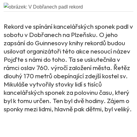
Rekord ve spínání kancelářských sponek padl v
sobotu v Dobřanech na Plzeňsku. O jeho
zapsání do Guinnesovy knihy rekordů budou
usilovat organizátoři této akce nesoucí název
Pojďte s námi do toho. Ta se uskutečnila v
rámci oslav 760. výročí založení města. Řetěz
dlouhý 170 metrů obepínající zdejší kostel sv.
Mikuláše vytvořily stovky lidí s tisíců
kancelářských sponek za polovinu času, který
byl k tomu určen. Ten byl dvě hodiny. Zájem o
sponky mezi lidmi, hlavně pak dětmi, byl veliký.