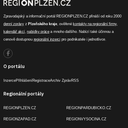
Zpravodajský a informační portál REGIONPLZEN.CZ přináší od roku 2000
denní zprávy
z
Plzeňského kraje
, ověřené
kontakty na regionální firmy
,
kalendář akcí
,
nabídky práce
a mnoho dalšího. Nabízí také účinnou a
cenově dostupnou
regionální inzerci
pro podnikatele i jednotlivce.
O portálu
Inzerce
Přihlášení
Registrace
Archiv Zpráv
RSS
Regionální portály
REGIONPLZEN.CZ
REGIONPARDUBICKO.CZ
REGIONZAPAD.CZ
REGIONVYSOCINA.CZ