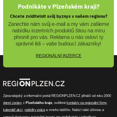
Podnikáte v Plzeňském kraji?
Chcete zviditelnit svůj byznys v našem regionu?
Zanechte nám svůj e-mail a my vám zašleme
nabídku inzertních produktů šitou na míru
přesně pro vás. Reklama u nás osloví ty
správné lidi – vaše budoucí zákazníky!
REGIONÁLNÍ INZERCE
Zpravodajský a informační portál REGIONPLZEN.CZ přináší od roku 2000
denní zprávy
z
Plzeňského kraje
, ověřené
kontakty na regionální firmy
,
kalendář akcí
,
nabídky práce
a mnoho dalšího. Nabízí také účinnou a
cenově dostupnou
regionální inzerci
pro podnikatele i jednotlivce.