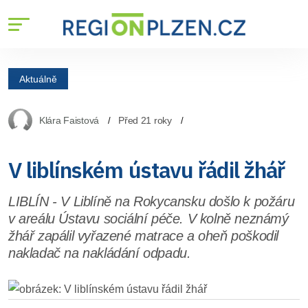
Aktuálně
Klára Faistová
Před 21 roky
V liblínském ústavu řádil žhář
LIBLÍN - V Liblíně na Rokycansku došlo k požáru
v areálu Ústavu sociální péče. V kolně neznámý
žhář zapálil vyřazené matrace a oheň poškodil
nakladač na nakládání odpadu.