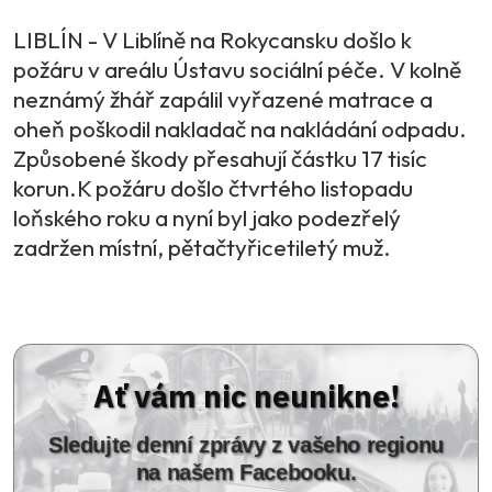
LIBLÍN - V Liblíně na Rokycansku došlo k
požáru v areálu Ústavu sociální péče. V kolně
neznámý žhář zapálil vyřazené matrace a
oheň poškodil nakladač na nakládání odpadu.
Způsobené škody přesahují částku 17 tisíc
korun.K požáru došlo čtvrtého listopadu
loňského roku a nyní byl jako podezřelý
zadržen místní, pětačtyřicetiletý muž.
Ať vám nic neunikne!
Sledujte denní zprávy z vašeho regionu
na našem Facebooku.