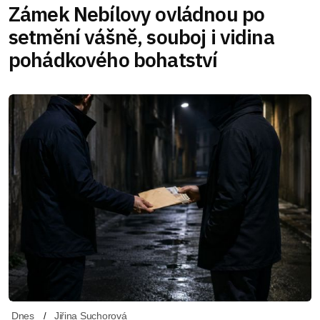
Zámek Nebílovy ovládnou po
setmění vášně, souboj i vidina
pohádkového bohatství
Dnes
Jiřina Suchorová