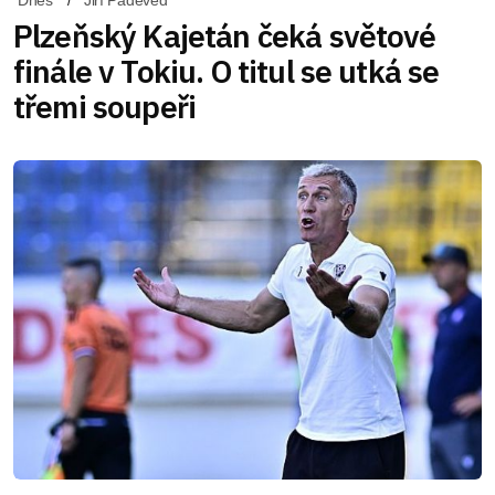
Dnes
Jiří Padevěd
Plzeňský Kajetán čeká světové
finále v Tokiu. O titul se utká se
třemi soupeři