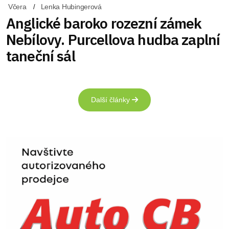
Včera
Lenka Hubingerová
Anglické baroko rozezní zámek
Nebílovy. Purcellova hudba zaplní
taneční sál
Další články