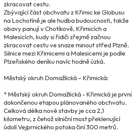
zkracovat cestu.
Zbývající část obchvatu z Křimic ke Globusu
na Lochotíně je ale hudba budoucnosti, takže
obavy panují v Chotíkově, Křimicích a
Malesicích, kudy si řidiči zřejmě začnou
zkracovat cestu ve snaze minout střed Plzně.
Silnice mezi Křimicemi a Malesicemi je podle
Plzeňského deníku navíc hodně úzká.
Městský okruh Domažlická – Křimická:
* Městský okruh Domažlická - Křimická je první
dokončenou etapou plánovaného obchvatu.
Celková délka nové stavby je cca 2,1
kilometru, z čehož silniční most překlenující
údolí Vejprnického potoka činí 300 metrů.