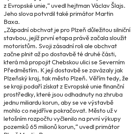
z Evropské unie,“ uvedl hejtman Václav Šlajs.
Jeho slova potvrdil také primátor Martin
Baxa.
„Západní obchvat je pro Plzeň důležitou silniční
stavbou, jejíž první etapa právě začala sloužit
motoristům. Svoji zásadní roli ale obchvat
začne plnit až po dostavbě té druhé části,
která má propojit Chebskou ulici se Severním
Předměstím. K její dostavbě se zavázaly jak
Plzeňský kraj, tak město Plzeň. Věřím tedy, že
se kraji podaří získat z Evropské unie finanční
prostředky, které jsou odhadnuty na zhruba
jednu miliardu korun, aby se ve výstavbě
mohlo co nejdříve pokračovat. Město už v
letošním rozpočtu vyčlenilo na první výkupy
pozemků 65 milionů korun,“ uvedl primátor