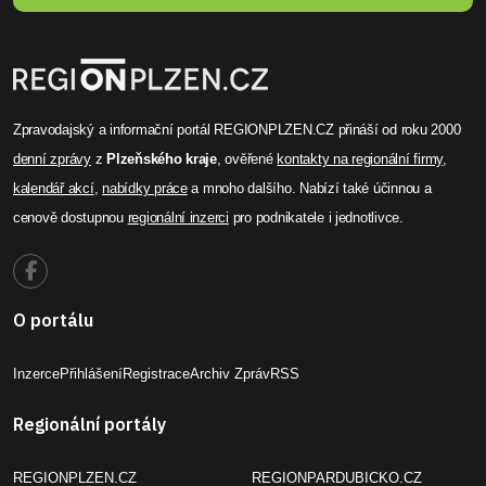
Zpravodajský a informační portál REGIONPLZEN.CZ přináší od roku 2000
denní zprávy
z
Plzeňského kraje
, ověřené
kontakty na regionální firmy
,
kalendář akcí
,
nabídky práce
a mnoho dalšího. Nabízí také účinnou a
cenově dostupnou
regionální inzerci
pro podnikatele i jednotlivce.
O portálu
Inzerce
Přihlášení
Registrace
Archiv Zpráv
RSS
Regionální portály
REGIONPLZEN.CZ
REGIONPARDUBICKO.CZ