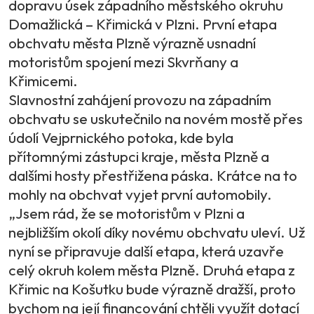
dopravu úsek západního městského okruhu
Domažlická – Křimická v Plzni. První etapa
obchvatu města Plzně výrazně usnadní
motoristům spojení mezi Skvrňany a
Křimicemi.
Slavnostní zahájení provozu na západním
obchvatu se uskutečnilo na novém mostě přes
údolí Vejprnického potoka, kde byla
přítomnými zástupci kraje, města Plzně a
dalšími hosty přestřižena páska. Krátce na to
mohly na obchvat vyjet první automobily.
„Jsem rád, že se motoristům v Plzni a
nejbližším okolí díky novému obchvatu uleví. Už
nyní se připravuje další etapa, která uzavře
celý okruh kolem města Plzně. Druhá etapa z
Křimic na Košutku bude výrazně dražší, proto
bychom na její financování chtěli využít dotací