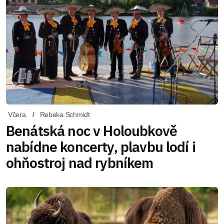
Včera
Rebeka Schmidt
Benátská noc v Holoubkově
nabídne koncerty, plavbu lodí i
ohňostroj nad rybníkem