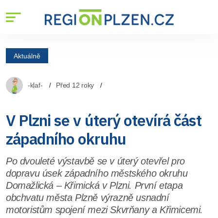
Aktuálně
-klaf-
Před 12 roky
V Plzni se v úterý otevírá část
západního okruhu
Po dvouleté výstavbě se v úterý otevřel pro
dopravu úsek západního městského okruhu
Domažlická – Křimická v Plzni. První etapa
obchvatu města Plzně výrazně usnadní
motoristům spojení mezi Skvrňany a Křimicemi.