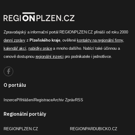
Zpravodajský a informační portál REGIONPLZEN.CZ přináší od roku 2000
denní zprávy
z
Plzeňského kraje
, ověřené
kontakty na regionální firmy
,
kalendář akcí
,
nabídky práce
a mnoho dalšího. Nabízí také účinnou a
cenově dostupnou
regionální inzerci
pro podnikatele i jednotlivce.
O portálu
Inzerce
Přihlášení
Registrace
Archiv Zpráv
RSS
Regionální portály
REGIONPLZEN.CZ
REGIONPARDUBICKO.CZ