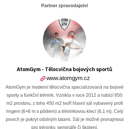
Partner zpravodajství
AtomGym - Tělocvična bojových sportů
www.atomgym.cz
AtomGym je moderní tělocvična specializovaná na bojové
sporty a funkční trénink. Vznikla v roce 2012 a nabízí 650
m2 prostoru, z toho 450 m2 tvoří hlavní sál vybavený profi
ringem (6×6 m s pódiem) a tréninkovou klecí (6,1 m). Celý
povrch je pokryt odolným tatami. Sál je možné pronajmout
pro tréninky, semináře či školení.