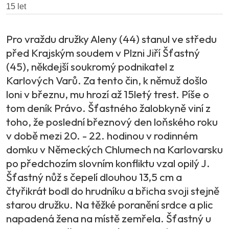
Pro vraždu družky Aleny (44) stanul ve středu
před Krajským soudem v Plzni Jiří Šťastný
(45), někdejší soukromý podnikatel z
Karlových Varů. Za tento čin, k němuž došlo
loni v březnu, mu hrozí až 15letý trest. Píše o
tom deník Právo. Šťastného žalobkyně viní z
toho, že poslední březnový den loňského roku
v době mezi 20. - 22. hodinou v rodinném
domku v Německých Chlumech na Karlovarsku
po předchozím slovním konfliktu vzal opilý J.
Šťastný nůž s čepelí dlouhou 13,5 cm a
čtyřikrát bodl do hrudníku a břicha svoji stejně
starou družku. Na těžké poranění srdce a plic
napadená žena na místě zemřela. Šťastný u