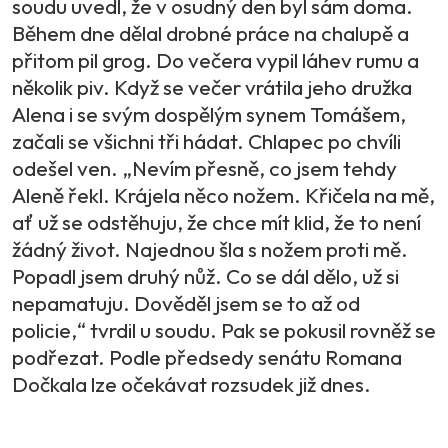
soudu uvedl, že v osudný den byl sám doma.
Během dne dělal drobné práce na chalupě a
přitom pil grog. Do večera vypil láhev rumu a
několik piv. Když se večer vrátila jeho družka
Alena i se svým dospělým synem Tomášem,
začali se všichni tři hádat. Chlapec po chvíli
odešel ven. „Nevím přesně, co jsem tehdy
Aleně řekl. Krájela něco nožem. Křičela na mě,
ať už se odstěhuju, že chce mít klid, že to není
žádný život. Najednou šla s nožem proti mě.
Popadl jsem druhý nůž. Co se dál dělo, už si
nepamatuju. Dověděl jsem se to až od
policie,“ tvrdil u soudu. Pak se pokusil rovněž se
podřezat. Podle předsedy senátu Romana
Dočkala lze očekávat rozsudek již dnes.