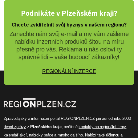
Podnikáte v Plzeňském kraji?
Chcete zviditelnit svůj byznys v našem regionu?
Zanechte nám svůj e-mail a my vám zašleme
nabídku inzertních produktů šitou na míru
přesně pro vás. Reklama u nás osloví ty
správné lidi – vaše budoucí zákazníky!
REGIONÁLNÍ INZERCE
Zpravodajský a informační portál REGIONPLZEN.CZ přináší od roku 2000
denní zprávy
z
Plzeňského kraje
, ověřené
kontakty na regionální firmy
,
kalendář akcí
,
nabídky práce
a mnoho dalšího. Nabízí také účinnou a