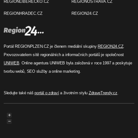
REGIONLIBERECKO.CZ
REGIONOSTRAVA.CZ
REGIONHRADEC.CZ
REGION24.CZ
Portál REGIONPLZEN.CZ je členem mediální skupiny
REGION24.CZ
.
Provozovatelem sítě regionálních a informačních portálů je společnost
UNIWEB
. Online agentura UNIWEB byla založená v roce 1997 a poskytuje
tvorbu webů, SEO služby a online marketing.
Sledujte také náš
portál o zdraví
a životním stylu
ZdraveTrendy.cz
.
+
−