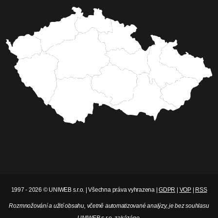
1997 - 2026 © UNIWEB s.r.o. | Všechna práva vyhrazena |
GDPR
|
VOP
|
RSS
Rozmnožování a užití obsahu, včetně automatizované analýzy, je bez souhlasu
UNIWEB s.r.o. zakázáno.