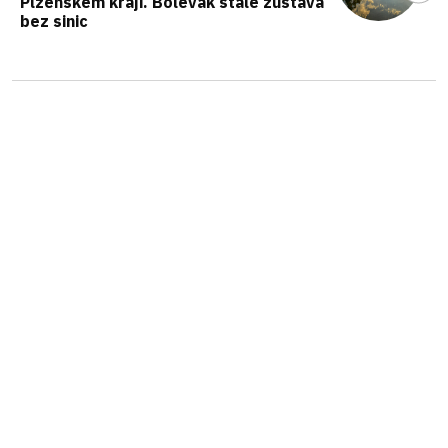
Plzeňském kraji. Bolevák stále zůstává
bez sinic