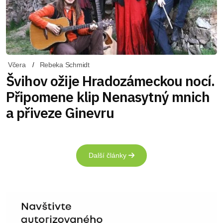
Včera
Rebeka Schmidt
Švihov ožije Hradozámeckou nocí.
Připomene klip Nenasytný mnich
a přiveze Ginevru
Další články