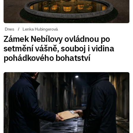
Dnes
Lenka Hubingerová
Zámek Nebílovy ovládnou po
setmění vášně, souboj i vidina
pohádkového bohatství