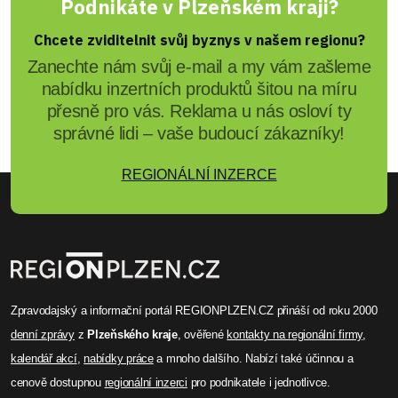
Podnikáte v Plzeňském kraji?
Chcete zviditelnit svůj byznys v našem regionu?
Zanechte nám svůj e-mail a my vám zašleme
nabídku inzertních produktů šitou na míru
přesně pro vás. Reklama u nás osloví ty
správné lidi – vaše budoucí zákazníky!
REGIONÁLNÍ INZERCE
Zpravodajský a informační portál REGIONPLZEN.CZ přináší od roku 2000
denní zprávy
z
Plzeňského kraje
, ověřené
kontakty na regionální firmy
,
kalendář akcí
,
nabídky práce
a mnoho dalšího. Nabízí také účinnou a
cenově dostupnou
regionální inzerci
pro podnikatele i jednotlivce.