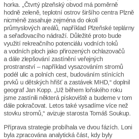
horka. „Čtvrtý plzeňský obvod má poměrně
hodně zeleně, teplotní ostrov širšího centra Plzně
nicméně zasahuje zejména do okolí
průmyslových areálů, například Plzeňské teplárny
a seřaďovacího nádraží. Důležité proto bude
využití rekreačního potenciálu vodních toků
a vodních ploch jako přirozených ochlazovačů
a dále zlepšování zastínění veřejných
prostranství – například vysazováním stromů
podél ulic a polních cest, budováním stínících
prvků u dětských hřišť a zastávek MHD,“ doplnil
geograf Jan Kopp. „Už během loňského roku
jsme zastínili některá pískoviště a budeme v tom
dále pokračovat. Letos také vysadíme více než
stovku stromů,“ avizuje starosta Tomáš Soukup.
Příprava strategie probíhala ve dvou fázích. Loni
byla zpracována analytická část, kdy byly