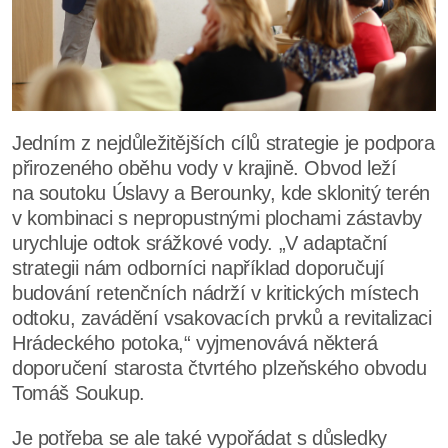
Jedním z nejdůležitějších cílů strategie je podpora
přirozeného oběhu vody v krajině. Obvod leží
na soutoku Úslavy a Berounky, kde sklonitý terén
v kombinaci s nepropustnými plochami zástavby
urychluje odtok srážkové vody. „V adaptační
strategii nám odborníci například doporučují
budování retenčních nádrží v kritických místech
odtoku, zavádění vsakovacích prvků a revitalizaci
Hrádeckého potoka,“ vyjmenovává některá
doporučení starosta čtvrtého plzeňského obvodu
Tomáš Soukup.
Je potřeba se ale také vypořádat s důsledky