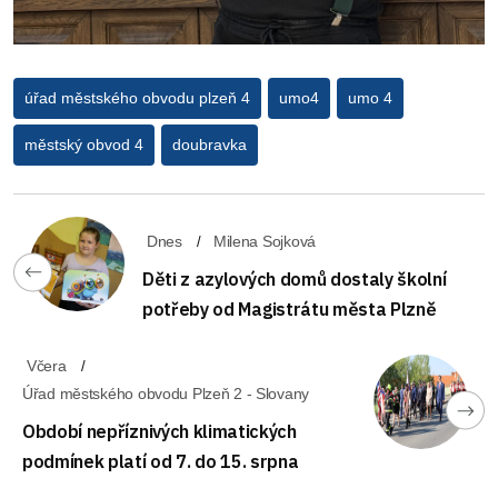
úřad městského obvodu plzeň 4
umo4
umo 4
městský obvod 4
doubravka
Dnes
Milena Sojková
Děti z azylových domů dostaly školní
potřeby od Magistrátu města Plzně
Včera
Úřad městského obvodu Plzeň 2 - Slovany
Období nepříznivých klimatických
podmínek platí od 7. do 15. srpna