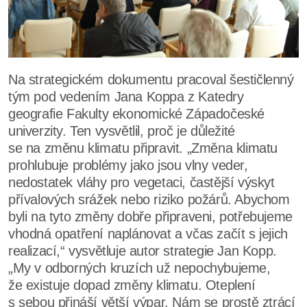
Na strategickém dokumentu pracoval šestičlenný
tým pod vedením Jana Koppa z Katedry
geografie Fakulty ekonomické Západočeské
univerzity. Ten vysvětlil, proč je důležité
se na změnu klimatu připravit. „Změna klimatu
prohlubuje problémy jako jsou vlny veder,
nedostatek vláhy pro vegetaci, častější výskyt
přívalových srážek nebo riziko požárů. Abychom
byli na tyto změny dobře připraveni, potřebujeme
vhodná opatření naplánovat a včas začít s jejich
realizací,“ vysvětluje autor strategie Jan Kopp.
„My v odborných kruzích už nepochybujeme,
že existuje dopad změny klimatu. Oteplení
s sebou přináší větší výpar. Nám se prostě ztrácí