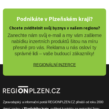
Podnikáte v Plzeňském kraji?
Chcete zviditelnit svůj byznys v našem regionu?
Zanechte nám svůj e-mail a my vám zašleme
nabídku inzertních produktů šitou na míru
přesně pro vás. Reklama u nás osloví ty
správné lidi – vaše budoucí zákazníky!
REGIONÁLNÍ INZERCE
Zpravodajský a informační portál REGIONPLZEN.CZ přináší od roku 2000
denní zprávy
z
Plzeňského kraje
, ověřené
kontakty na regionální firmy
,