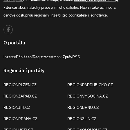
kalendář akcí
,
nabídky práce
a mnoho dalšího. Nabízí také účinnou a
cenově dostupnou
regionální inzerci
pro podnikatele i jednotlivce.
O portálu
Inzerce
Přihlášení
Registrace
Archiv Zpráv
RSS
Regionální portály
REGIONPLZEN.CZ
REGIONPARDUBICKO.CZ
REGIONZAPAD.CZ
REGIONVYSOCINA.CZ
REGIONJIH.CZ
REGIONBRNO.CZ
REGIONPRAHA.CZ
REGIONZLIN.CZ