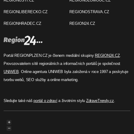
REGIONUSTI.CZ
REGIONOLOMOUC.CZ
REGIONLIBERECKO.CZ
REGIONOSTRAVA.CZ
REGIONHRADEC.CZ
REGION24.CZ
Portál REGIONPLZEN.CZ je členem mediální skupiny
REGION24.CZ
.
Provozovatelem sítě regionálních a informačních portálů je společnost
UNIWEB
. Online agentura UNIWEB byla založená v roce 1997 a poskytuje
tvorbu webů, SEO služby a online marketing.
Sledujte také náš
portál o zdraví
a životním stylu
ZdraveTrendy.cz
.
+
−