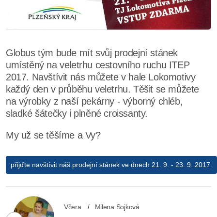
Globus tým bude mít svůj prodejní stánek
umístěný na veletrhu cestovního ruchu ITEP
2017. Navštívit nás můžete v hale Lokomotivy
každý den v průběhu veletrhu. Těšit se můžete
na výrobky z naší pekárny - výborný chléb,
sladké šátečky i plněné croissanty.
My už se těšíme a Vy?
přijďte navštívit náš prodejní stánek ve dnech 21. 9. - 23. 9. 2017.
Včera
Milena Sojková