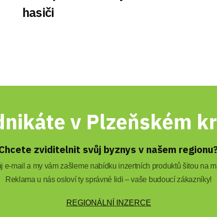
hasiči
nikáte v Plzeňském kr
Chcete zviditelnit svůj byznys v našem regionu
 e-mail a my vám zašleme nabídku inzertních produktů šitou na mí
Reklama u nás osloví ty správné lidi – vaše budoucí zákazníky!
REGIONÁLNÍ INZERCE