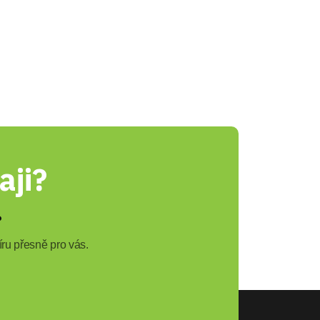
aji?
?
ru přesně pro vás.