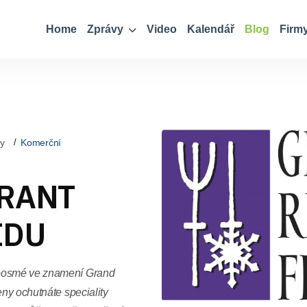
Home
Zprávy
Video
Kalendář
Blog
Firm
y
Komerční
RANT
IDU
poosmé ve znamení Grand
eny ochutnáte speciality