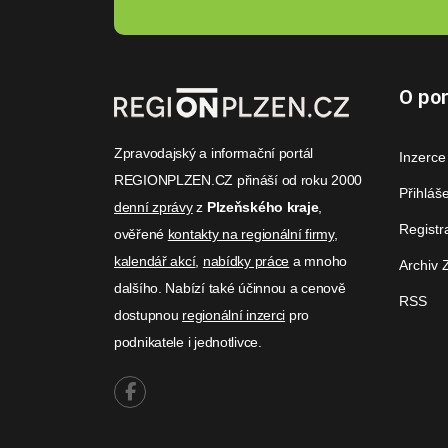
O por
Zpravodajský a informační portál
Inzerce
REGIONPLZEN.CZ přináší od roku 2000
Přihláš
denní zprávy
z
Plzeňského kraje
,
Registr
ověřené
kontakty na regionální firmy
,
kalendář akcí
,
nabídky práce
a mnoho
Archiv 
dalšího. Nabízí také účinnou a cenově
RSS
dostupnou
regionální inzerci
pro
podnikatele i jednotlivce.