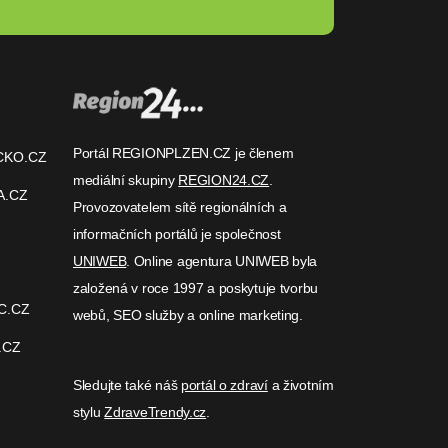
Portál REGIONPLZEN.CZ je členem
CKO.CZ
mediální skupiny
REGION24.CZ
.
A.CZ
Provozovatelem sítě regionálních a
informačních portálů je společnost
UNIWEB
. Online agentura UNIWEB byla
založená v roce 1997 a poskytuje tvorbu
C.CZ
webů, SEO služby a online marketing.
.CZ
Sledujte také náš
portál o zdraví
a životním
stylu
ZdraveTrendy.cz
.