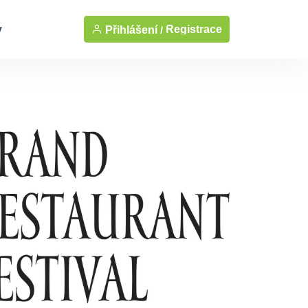
y
Registrace
Přihlášení /