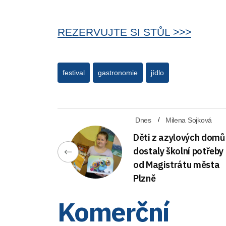
REZERVUJTE SI STŮL >>>
festival
gastronomie
jídlo
Dnes
Milena Sojková
Děti z azylových domů
dostaly školní potřeby
od Magistrátu města
Plzně
Komerční