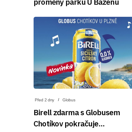
proměny parku U Bazénu
Před 2 dny
Globus
Birell zdarma s Globusem
Chotíkov pokračuje…