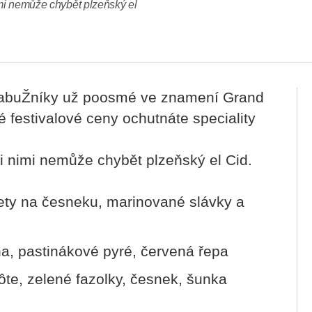
imi nemůže chybět plzeňský el
 labuŽníky už poosmé ve znamení Grand
é festivalové ceny ochutnáte speciality
i nimi nemůže chybět plzeňský el Cid.
vety na česneku, marinované slávky a
ha, pastinákové pyré, červená řepa
ôte, zelené fazolky, česnek, šunka