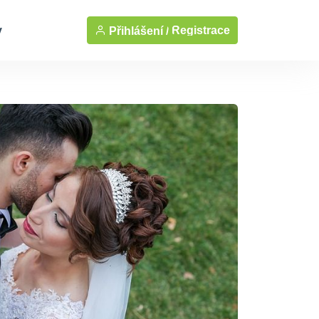
y
Registrace
Přihlášení /