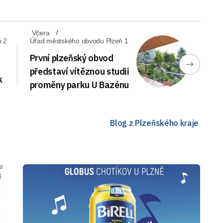
Včera
ň 2
Úřad městského obvodu Plzeň 1
První plzeňský obvod
představí vítěznou studii
k
proměny parku U Bazénu
a
Blog z Plzeňského kraje