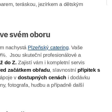
barem, teráskou, jezírkem a dětským
 ve svém oboru
 vám nachystá
Plzeňský catering
. Vaše
0%. Jsou skuteční profesionálové a
až do Z.
Zajistí vám i kompletní servis
ed začátkem obřadu
, slavnostní
přípitek s
nápoje v
dostupných cenách
i dodávku
iny, fotografa, hudbu a případně další