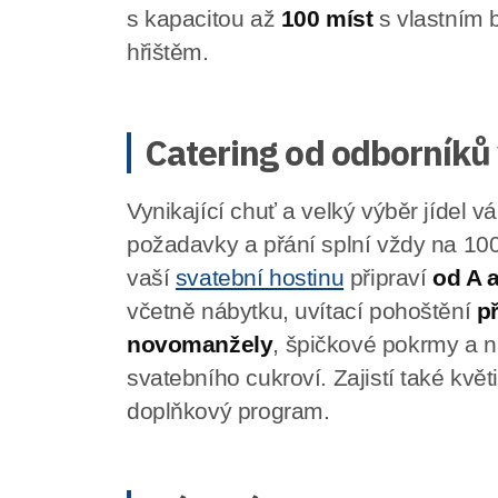
s kapacitou až
100 míst
s vlastním 
hřištěm.
Catering od odborníků
Vynikající chuť a velký výběr jídel
požadavky a přání splní vždy na 10
vaší
svatební hostinu
připraví
od A 
včetně nábytku, uvítací pohoštění
př
novomanžely
, špičkové pokrmy a 
svatebního cukroví. Zajistí také květ
doplňkový program.