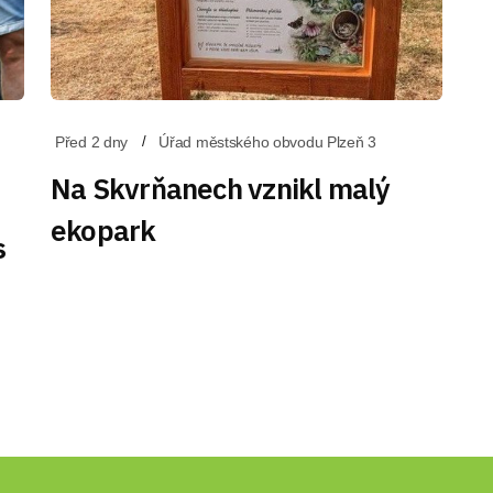
Před 2 dny
Úřad městského obvodu Plzeň 3
Na Skvrňanech vznikl malý
ekopark
s