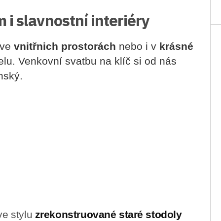
i slavnostní interiéry
 ve
vnitřnich prostorách
nebo i v
krásné
telu. Venkovní svatbu na klíč si od nás
nský.
e stylu
zrekonstruované staré stodoly