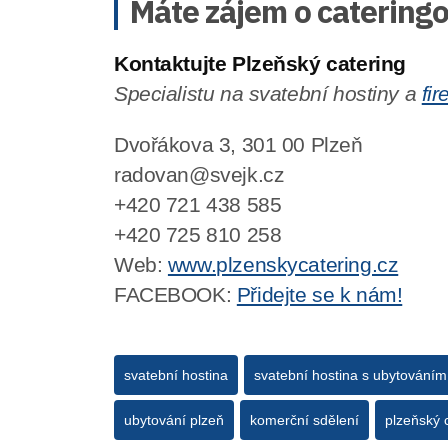
Máte zájem o cateringo
Kontaktujte Plzeňský catering
Specialistu na svatební hostiny a
fi
Dvořákova 3, 301 00 Plzeň
radovan@svejk.cz
+420 721 438 585
+420 725 810 258
Web:
www.plzenskycatering.cz
FACEBOOK:
Přidejte se k nám!
svatební hostina
svatební hostina s ubytováním
ubytování plzeň
komerční sdělení
plzeňský 