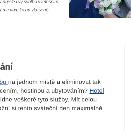
ánujete i vy svatbu v letošním
 Dáme vám tip na zkušené
vání
tbu
na jednom místě a eliminovat tak
cením, hostinou a ubytováním?
Hotel
ne veškeré tyto služby. Mít celou
ní si tento sváteční den maximálně