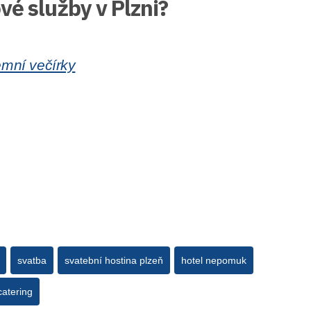
vé služby v Plzni?
remní večírky
svatba
svatební hostina plzeň
hotel nepomuk
catering