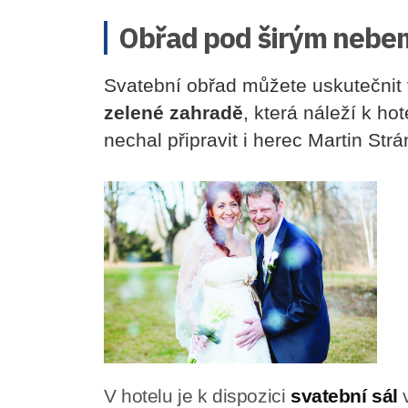
Obřad pod širým nebem 
Svatební obřad můžete uskutečnit
zelené zahradě
, která náleží k ho
nechal připravit i herec Martin Strá
V hotelu je k dispozici
svatební sál
v