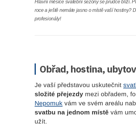
Hlavní měsíce svatební sezóny se prudce blíží. Pl
roce a ještě nemáte jasno o místě vaší hostiny?
profesionály!
Obřad, hostina, ubyto
Je vaší představou uskutečnit
sva
složité přejezdy
mezi obřadem, fo
Nepomuk
vám ve svém areálu nabíd
svatbu na jednom místě
vám umož
užít.