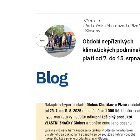
Včera
Úřad městského obvodu Plze
- Slovany
Období nepříznivých
klimatických podmíne
platí od 7. do 15. srpn
Blog