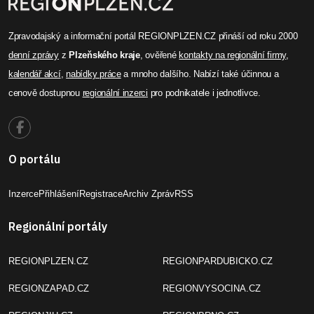
Zpravodajský a informační portál REGIONPLZEN.CZ přináší od roku 2000
denní zprávy
z
Plzeňského kraje
, ověřené
kontakty na regionální firmy
,
kalendář akcí
,
nabídky práce
a mnoho dalšího. Nabízí také účinnou a
cenově dostupnou
regionální inzerci
pro podnikatele i jednotlivce.
O portálu
Inzerce
Přihlášení
Registrace
Archiv Zpráv
RSS
Regionální portály
REGIONPLZEN.CZ
REGIONPARDUBICKO.CZ
REGIONZAPAD.CZ
REGIONVYSOCINA.CZ