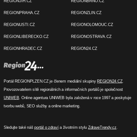
REGIONJIH.CZ
REGIONBRNO.CZ
REGIONPRAHA.CZ
REGIONZLIN.CZ
REGIONUSTI.CZ
REGIONOLOMOUC.CZ
REGIONLIBERECKO.CZ
REGIONOSTRAVA.CZ
REGIONHRADEC.CZ
REGION24.CZ
Portál REGIONPLZEN.CZ je členem mediální skupiny
REGION24.CZ
.
Provozovatelem sítě regionálních a informačních portálů je společnost
UNIWEB
. Online agentura UNIWEB byla založená v roce 1997 a poskytuje
tvorbu webů, SEO služby a online marketing.
Sledujte také náš
portál o zdraví
a životním stylu
ZdraveTrendy.cz
.