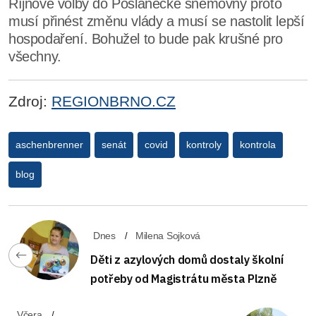
Říjnové volby do Poslanecké sněmovny proto
musí přinést změnu vlády a musí se nastolit lepší
hospodaření. Bohužel to bude pak krušné pro
všechny.
Zdroj:
REGIONBRNO.CZ
aschenbrenner
senát
covid
kontroly
kontrola
blog
Dnes
Milena Sojková
Děti z azylových domů dostaly školní
potřeby od Magistrátu města Plzně
Včera