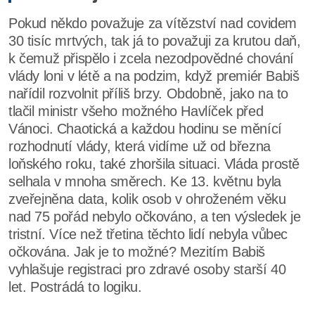
Pokud někdo považuje za vítězství nad covidem
30 tisíc mrtvých, tak já to považuji za krutou daň,
k čemuž přispělo i zcela nezodpovědné chování
vlády loni v létě a na podzim, když premiér Babiš
nařídil rozvolnit příliš brzy. Obdobně, jako na to
tlačil ministr všeho možného Havlíček před
Vánoci. Chaotická a každou hodinu se měnící
rozhodnutí vlády, která vidíme už od března
loňského roku, také zhoršila situaci. Vláda prostě
selhala v mnoha směrech. Ke 13. květnu byla
zveřejněna data, kolik osob v ohroženém věku
nad 75 pořád nebylo očkováno, a ten výsledek je
tristní. Více než třetina těchto lidí nebyla vůbec
očkována. Jak je to možné? Mezitím Babiš
vyhlašuje registraci pro zdravé osoby starší 40
let. Postrádá to logiku.