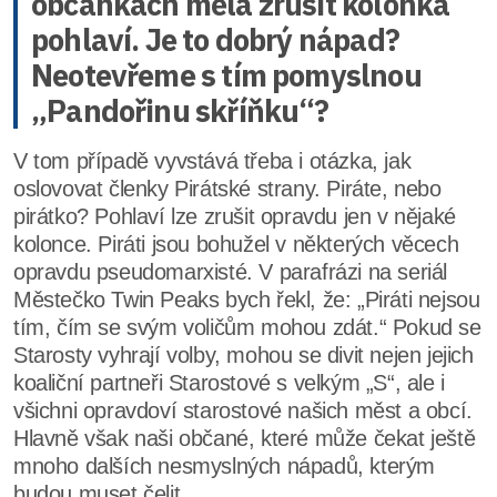
občankách měla zrušit kolonka
pohlaví. Je to dobrý nápad?
Neotevřeme s tím pomyslnou
„Pandořinu skříňku“?
V tom případě vyvstává třeba i otázka, jak
oslovovat členky Pirátské strany. Piráte, nebo
pirátko? Pohlaví lze zrušit opravdu jen v nějaké
kolonce. Piráti jsou bohužel v některých věcech
opravdu pseudomarxisté. V parafrázi na seriál
Městečko Twin Peaks bych řekl, že: „Piráti nejsou
tím, čím se svým voličům mohou zdát.“ Pokud se
Starosty vyhrají volby, mohou se divit nejen jejich
koaliční partneři Starostové s velkým „S“, ale i
všichni opravdoví starostové našich měst a obcí.
Hlavně však naši občané, které může čekat ještě
mnoho dalších nesmyslných nápadů, kterým
budou muset čelit.