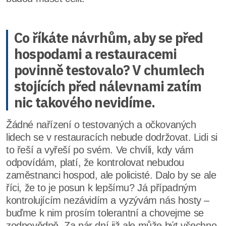
Co říkáte návrhům, aby se před
hospodami a restauracemi
povinně testovalo? V chumlech
stojících před nálevnami zatím
nic takového nevidíme.
Žádné nařízení o testovaných a očkovaných
lidech se v restauracích nebude dodržovat. Lidi si
to řeší a vyřeší po svém. Ve chvíli, kdy vám
odpovídám, platí, že kontrolovat nebudou
zaměstnanci hospod, ale policisté. Dalo by se ale
říci, že to je posun k lepšímu? Já případným
kontrolujícím nezávidím a vyzývám nás hosty –
buďme k nim prosím tolerantní a chovejme se
zodpovědně. Za pár dní již ale může být všechno