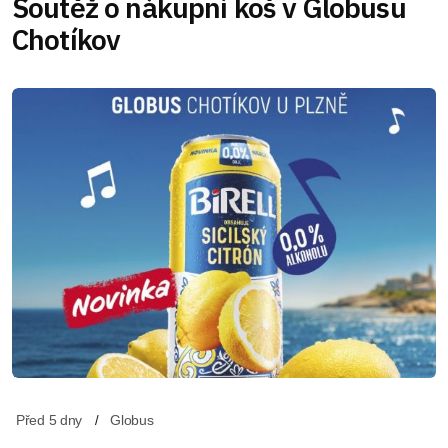
Soutěž o nákupní koš v Globusu
Chotíkov
Před 5 dny
Globus