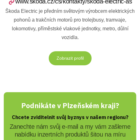
www.skoda.cz/cs/kontakty/skoda-electric-as
Škoda Electric je předním světovým výrobcem elektrických
pohonů a trakčních motorů pro trolejbusy, tramvaje,
lokomotivy, příměstské vlakové jednotky, metro, důlní
vozidla.
Zobrazit profil
Podnikáte v Plzeňském kraji?
Chcete zviditelnit svůj byznys v našem regionu?
Zanechte nám svůj e-mail a my vám zašleme
nabídku inzertních produktů šitou na míru