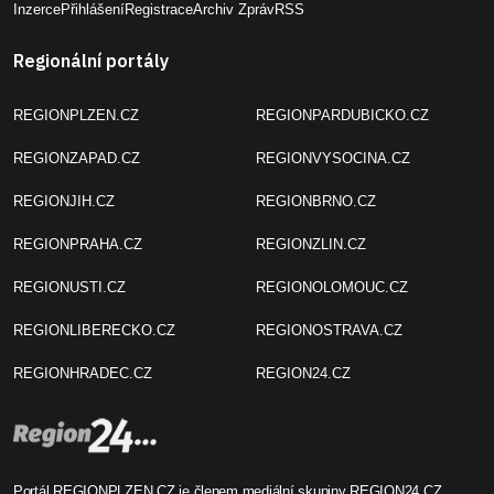
Inzerce
Přihlášení
Registrace
Archiv Zpráv
RSS
Regionální portály
REGIONPLZEN.CZ
REGIONPARDUBICKO.CZ
REGIONZAPAD.CZ
REGIONVYSOCINA.CZ
REGIONJIH.CZ
REGIONBRNO.CZ
REGIONPRAHA.CZ
REGIONZLIN.CZ
REGIONUSTI.CZ
REGIONOLOMOUC.CZ
REGIONLIBERECKO.CZ
REGIONOSTRAVA.CZ
REGIONHRADEC.CZ
REGION24.CZ
Portál REGIONPLZEN.CZ je členem mediální skupiny
REGION24.CZ
.