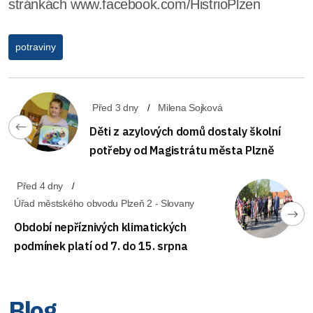
stránkách www.facebook.com/HistrioPlzen
potraviny
Před 3 dny
Milena Sojková
Děti z azylových domů dostaly školní
potřeby od Magistrátu města Plzně
Před 4 dny
Úřad městského obvodu Plzeň 2 - Slovany
Období nepříznivých klimatických
podmínek platí od 7. do 15. srpna
Blog