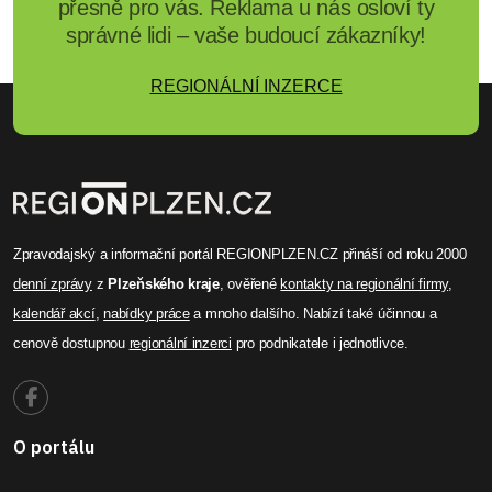
přesně pro vás. Reklama u nás osloví ty
správné lidi – vaše budoucí zákazníky!
REGIONÁLNÍ INZERCE
Zpravodajský a informační portál REGIONPLZEN.CZ přináší od roku 2000
denní zprávy
z
Plzeňského kraje
, ověřené
kontakty na regionální firmy
,
kalendář akcí
,
nabídky práce
a mnoho dalšího. Nabízí také účinnou a
cenově dostupnou
regionální inzerci
pro podnikatele i jednotlivce.
O portálu