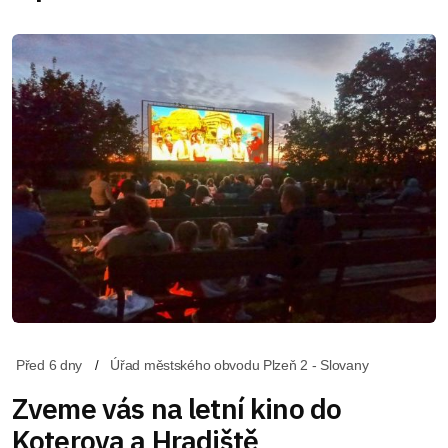
Před 6 dny
Úřad městského obvodu Plzeň 2 - Slovany
Zveme vás na letní kino do
Koterova a Hradiště