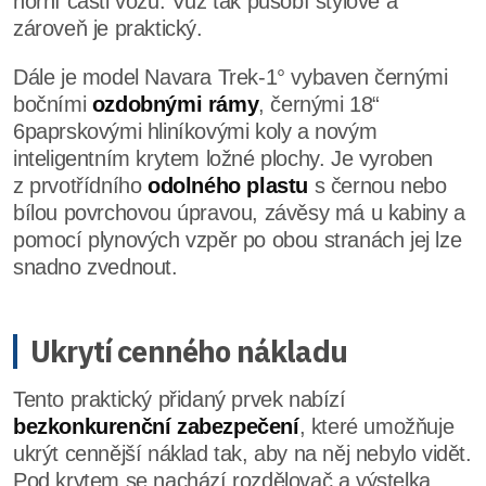
horní části vozu. Vůz tak působí stylově a
zároveň je praktický.
Dále je model Navara Trek-1° vybaven černými
bočními
ozdobnými rámy
, černými 18“
6paprskovými hliníkovými koly a novým
inteligentním krytem ložné plochy. Je vyroben
z prvotřídního
odolného plastu
s černou nebo
bílou povrchovou úpravou, závěsy má u kabiny a
pomocí plynových vzpěr po obou stranách jej lze
snadno zvednout.
Ukrytí cenného nákladu
Tento praktický přidaný prvek nabízí
bezkonkurenční zabezpečení
, které umožňuje
ukrýt cennější náklad tak, aby na něj nebylo vidět.
Pod krytem se nachází rozdělovač a výstelka