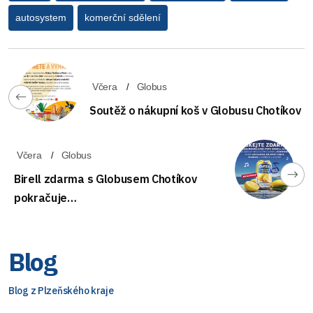
autosystem
komerční sdělení
Včera
Globus
Soutěž o nákupní koš v Globusu Chotíkov
Včera
Globus
Birell zdarma s Globusem Chotíkov
pokračuje…
Blog
Blog z Plzeňského kraje