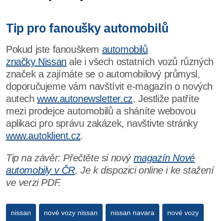
Tip pro fanoušky automobilů
Pokud jste fanouškem
automobilů
značky Nissan
ale i všech ostatních vozů různých
značek a zajímáte se o automobilový průmysl,
doporučujeme vám navštívit e-magazín o nových
autech
www.autonewsletter.cz
. Jestliže patříte
mezi prodejce automobilů a sháníte webovou
aplikaci pro správu zakázek, navštivte stránky
www.autoklient.cz
.
Tip na závěr: Přečtěte si nový
magazín Nové
automobily v ČR
. Je k dispozici online i ke stažení
ve verzi PDF.
nissan
nové vozy nissan
nissan navara
nové vozy