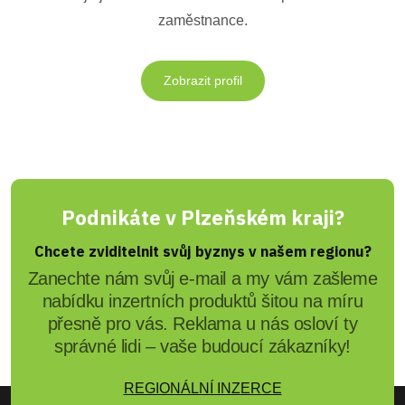
zaměstnance.
Zobrazit profil
Podnikáte v Plzeňském kraji?
Chcete zviditelnit svůj byznys v našem regionu?
Zanechte nám svůj e-mail a my vám zašleme
nabídku inzertních produktů šitou na míru
přesně pro vás. Reklama u nás osloví ty
správné lidi – vaše budoucí zákazníky!
REGIONÁLNÍ INZERCE