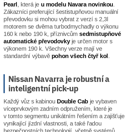
Pearl
, která je
u modelu Navara novinkou
.
Zákazníci preferující šestistupňovou manuální
převodovku si mohou vybrat z verzí s 2,3l
motorem se dvěma turbodmychadly o výkonu
160 k nebo 190 k, příznivcům
sedmistupňové
automatické převodovky
je určen motor s
výkonem 190 k. Všechny verze mají ve
standardní výbavě
pohon všech čtyř kol
.
Nissan Navarra je robustní a
inteligentní pick-up
Každý vůz s kabinou
Double Cab
je vybaven
víceprvkovým zadním odpružením, které je
v tomto segmentu unikátním řešením a zajišťuje
vynikající jízdní vlastnosti, a také řadou
bezpečnostních technologií, včetně systémů