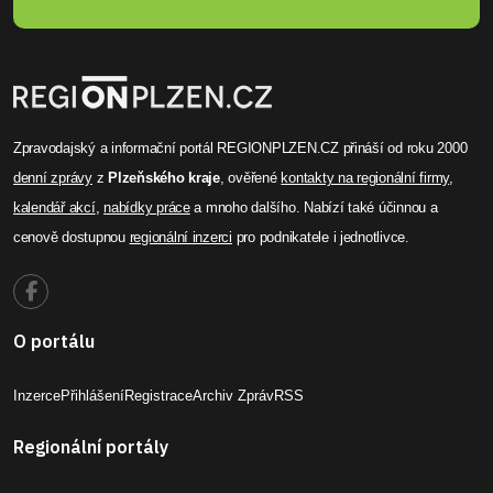
Zpravodajský a informační portál REGIONPLZEN.CZ přináší od roku 2000
denní zprávy
z
Plzeňského kraje
, ověřené
kontakty na regionální firmy
,
kalendář akcí
,
nabídky práce
a mnoho dalšího. Nabízí také účinnou a
cenově dostupnou
regionální inzerci
pro podnikatele i jednotlivce.
O portálu
Inzerce
Přihlášení
Registrace
Archiv Zpráv
RSS
Regionální portály