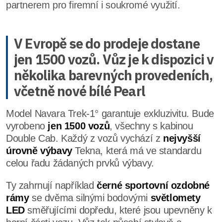
partnerem pro firemní i soukromé využití.
V Evropě se do prodeje dostane
jen 1500 vozů. Vůz je k dispozici v
několika barevných provedeních,
včetně nové bílé Pearl
Model Navara Trek-1° garantuje exkluzivitu. Bude
vyrobeno
jen 1500 vozů
, všechny s kabinou
Double Cab. Každý z vozů vychází z
nejvyšší
úrovně výbavy
Tekna, která má ve standardu
celou řadu žádaných prvků výbavy.
Ty zahrnují například
černé sportovní ozdobné
rámy
se dvěma silnými bodovými
světlomety
LED
směřujícími dopředu, které jsou upevněny k