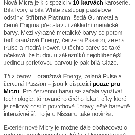
Nová Micra je k dispozici v
10 barvách
karoserie.
Bílá Ivory a bílá White zastupují pastelové
odstíny. Stříbrná Platinum, šedá Gunmetal a
černá Enigma představují základní metalické
barvy. Mezi výrazné metalické barvy se potom
řadí oranžová Energy, červená Passion, zelená
Pulse a modrá Power. U těchto barev se také
očekává, že budou u zákazníků nejoblíbenější.
Jedinou perleťovou barvou je pak bílá Glaze.
Tři z barev – oranžová Energy, zelená Pulse a
červená Passion – jsou k dispozici
pouze pro
Micru
. Pro červenou barvu se začala využívat
technologie „tónovaného čirého laku“, díky které
je celkový odstín povrchové úpravy ještě barevně
intenzivnější. To je u Nissanu také novinka.
Exteriér nové Micry je možné dále obohacovat o