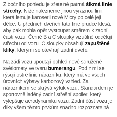
Z bočního pohledu je zřetelně patrná
šikmá linie
střechy
. Níže nalezneme jinou výraznou linii,
která lemuje karoserii nové Micry po celé její
délce. U předních dveřích tato linie prudce klesá,
aby pak mohla opět vystoupat směrem k zadní
části vozu. Černé B a C sloupky vizuálně oddělují
střechu od vozu. C sloupky obsahují
zapuštěné
kliky
, kterými se otevírají zadní dveře.
Na zádi vozu upoutají pohled nové sdružené
světlomety ve tvaru
bumerangu
. Pod nimi se
rýsují ostré linie nárazníku, který má ve všech
úrovních výbavy karbonový vzhled. Za
nárazníkem se skrývá výfuk vozu. Standardem je
sportovně laděný zadní střešní spoiler, který
vylepšuje aerodynamiku vozu. Zadní část vozu je
díky všem těmto prvkům snadno rozpoznatelná.