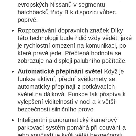
evropských Nissanů v segmentu
hatchbacků třídy B k dispozici vůbec
poprvé.
Rozpoznávání dopravních značek Díky
této technologii bude řidič vždy vědět, jaké
je rychlostní omezení na komunikaci, po
které právě jede. Přečtená hodnota se
zobrazuje na displeji palubního počítače.
Automatické přepínání světel
Když je
funkce aktivní, přední světlomety se
automaticky přepínají z potkávacích
světel na dálková. Funkce tak přispívá k
vylepšení viditelnosti v noci a k větší
bezpečnosti silničního provo
Inteligentní panoramatický kamerový
parkovací systém pomáhá při couvání a
jeho součástí je kvůli větší bezpečnosti