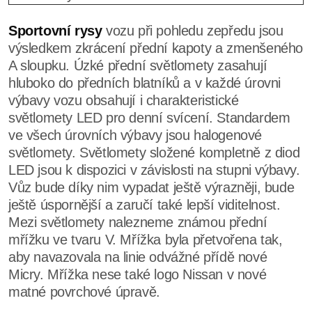
Sportovní rysy
vozu při pohledu zepředu jsou
výsledkem zkrácení přední kapoty a zmenšeného
A sloupku. Úzké přední světlomety zasahují
hluboko do předních blatníků a v každé úrovni
výbavy vozu obsahují i charakteristické
světlomety LED pro denní svícení. Standardem
ve všech úrovních výbavy jsou halogenové
světlomety. Světlomety složené kompletně z diod
LED jsou k dispozici v závislosti na stupni výbavy.
Vůz bude díky nim vypadat ještě výrazněji, bude
ještě úspornější a zaručí také lepší viditelnost.
Mezi světlomety nalezneme známou přední
mřížku ve tvaru V. Mřížka byla přetvořena tak,
aby navazovala na linie odvážné přídě nové
Micry. Mřížka nese také logo Nissan v nové
matné povrchové úpravě.