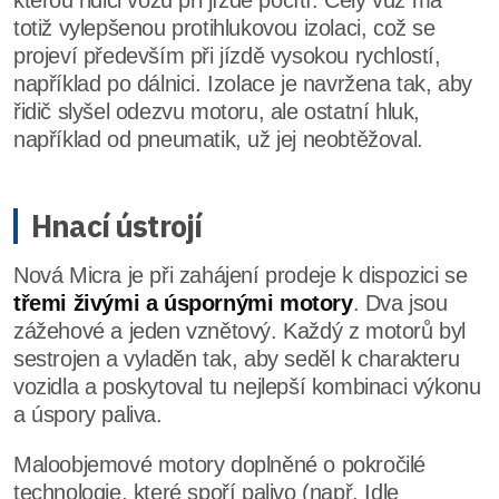
totiž vylepšenou protihlukovou izolaci, což se
projeví především při jízdě vysokou rychlostí,
například po dálnici. Izolace je navržena tak, aby
řidič slyšel odezvu motoru, ale ostatní hluk,
například od pneumatik, už jej neobtěžoval.
Hnací ústrojí
Nová Micra je při zahájení prodeje k dispozici se
třemi živými a úspornými motory
. Dva jsou
zážehové a jeden vznětový. Každý z motorů byl
sestrojen a vyladěn tak, aby seděl k charakteru
vozidla a poskytoval tu nejlepší kombinaci výkonu
a úspory paliva.
Maloobjemové motory doplněné o pokročilé
technologie, které spoří palivo (např. Idle