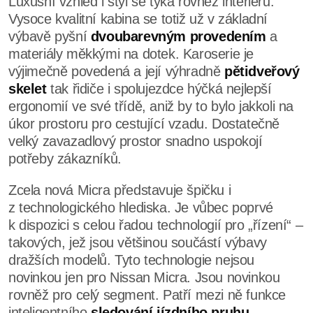
Luxusní vzhled i styl se týká rovněž interiéru.
Vysoce kvalitní kabina se totiž už v základní
výbavě pyšní
dvoubarevným provedením
a
materiály měkkými na dotek. Karoserie je
výjimečně povedená a její výhradně
pětidveřový
skelet
tak řidiče i spolujezdce hýčká nejlepší
ergonomií ve své třídě, aniž by to bylo jakkoli na
úkor prostoru pro cestující vzadu. Dostatečně
velký zavazadlový prostor snadno uspokojí
potřeby zákazníků.
Zcela nová Micra představuje špičku i
z technologického hlediska. Je vůbec poprvé
k dispozici s celou řadou technologií pro „řízení“ –
takových, jež jsou většinou součástí výbavy
dražších modelů. Tyto technologie nejsou
novinkou jen pro Nissan Micra. Jsou novinkou
rovněž pro celý segment. Patří mezi ně funkce
inteligentního
sledování jízdního pruhu
–