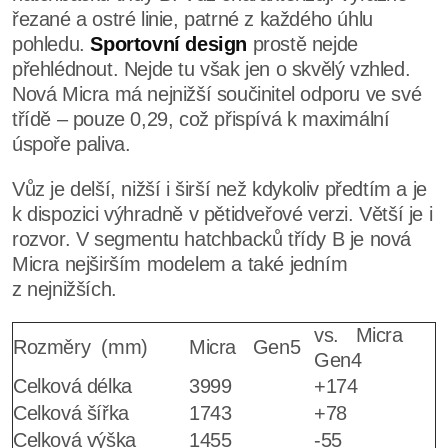
řezané a ostré linie, patrné z každého úhlu
pohledu.
Sportovní design
prostě nejde
přehlédnout. Nejde tu však jen o skvělý vzhled.
Nová Micra má nejnižší součinitel odporu ve své
třídě – pouze 0,29, což přispívá k maximální
úspoře paliva.
Vůz je delší, nižší i širší než kdykoliv předtím a je
k dispozici výhradně v pětidveřové verzi. Větší je i
rozvor. V segmentu hatchbacků třídy B je nová
Micra nejširším modelem a také jedním
z nejnižších.
vs. Micra
Rozměry (mm)
Micra Gen5
Gen4
Celková délka
3999
+174
Celková šířka
1743
+78
Celková výška
1455
-55