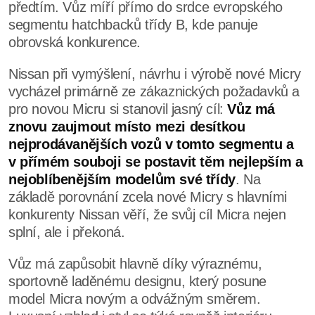
předtím. Vůz míří přímo do srdce evropského
segmentu hatchbacků třídy B, kde panuje
obrovská konkurence.
Nissan při vymýšlení, návrhu i výrobě nové Micry
vycházel primárně ze zákaznických požadavků a
pro novou Micru si stanovil jasný cíl:
Vůz má
znovu zaujmout místo mezi desítkou
nejprodávanějších vozů v tomto segmentu a
v přímém souboji se postavit těm nejlepším a
nejoblíbenějším modelům své třídy
. Na
základě porovnání zcela nové Micry s hlavními
konkurenty Nissan věří, že svůj cíl Micra nejen
splní, ale i překoná.
Vůz má zapůsobit hlavně díky výraznému,
sportovně laděnému designu, který posune
model Micra novým a odvážným směrem.