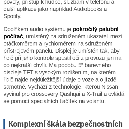
povely, přístup k hudbě, službám v telefonu a
další aplikace jako například Audiobooks a
Spotify.
Doplňkem audio systému je
pokročilý palubní
počítač
, umístěný na sdruženém ukazateli mezi
otáčkoměrem a rychloměrem na sdruženém
přístrojovém panelu. Displej je umístěn tak, aby
řidič při jeho kontrole spustil oči z provozu jen na
co nejkratší chvíli. Má podobu 5“ barevného
displeje TFT s vysokým rozlišením, na kterém
řidič najde nejdůležitější údaje o voze a o jízdě
samotné. Vychází z technologie, kterou Nissan
vyvinul pro crossovery Qashqai a X-Trail a ovládá
se pomocí speciálních tlačítek na volantu.
Komplexní škála bezpečnostních