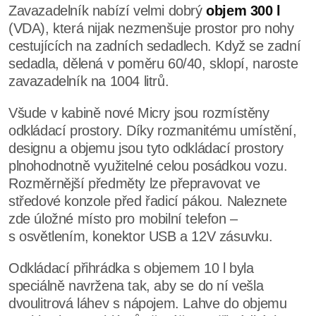
Zavazadelník nabízí velmi dobrý
objem 300 l
(VDA), která nijak nezmenšuje prostor pro nohy
cestujících na zadních sedadlech. Když se zadní
sedadla, dělená v poměru 60/40, sklopí, naroste
zavazadelník na 1004 litrů.
Všude v kabině nové Micry jsou rozmístěny
odkládací prostory. Díky rozmanitému umístění,
designu a objemu jsou tyto odkládací prostory
plnohodnotně využitelné celou posádkou vozu.
Rozměrnější předměty lze přepravovat ve
středové konzole před řadicí pákou. Naleznete
zde úložné místo pro mobilní telefon –
s osvětlením, konektor USB a 12V zásuvku.
Odkládací přihrádka s objemem 10 l byla
speciálně navržena tak, aby se do ní vešla
dvoulitrová láhev s nápojem. Lahve do objemu