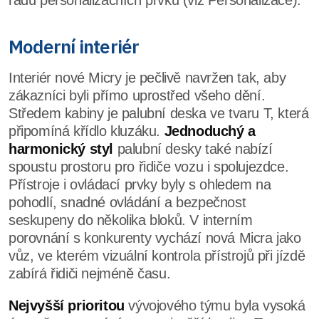
řadu personalizačních prvků (viz Personalizace).
Moderní interiér
Interiér nové Micry je pečlivě navržen tak, aby
zákazníci byli přímo uprostřed všeho dění.
Středem kabiny je palubní deska ve tvaru T, která
připomíná křídlo kluzáku.
Jednoduchý a
harmonický styl
palubní desky také nabízí
spoustu prostoru pro řidiče vozu i spolujezdce.
Přístroje i ovládací prvky byly s ohledem na
pohodlí, snadné ovládání a bezpečnost
seskupeny do několika bloků. V interním
porovnání s konkurenty vychází nová Micra jako
vůz, ve kterém vizuální kontrola přístrojů při jízdě
zabírá řidiči nejméně času.
Nejvyšší prioritou
vývojového týmu byla vysoká