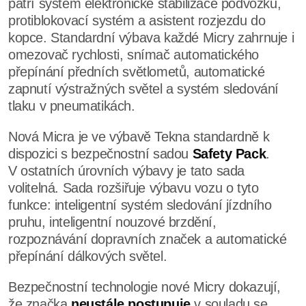
patří systém elektronické stabilizace podvozku,
protiblokovací systém a asistent rozjezdu do
kopce. Standardní výbava každé Micry zahrnuje i
omezovač rychlosti, snímač automatického
přepínání předních světlometů, automatické
zapnutí výstražných světel a systém sledování
tlaku v pneumatikách.
Nová Micra je ve výbavě Tekna standardně k
dispozici s bezpečnostní sadou
Safety Pack
.
V ostatních úrovních výbavy je tato sada
volitelná. Sada rozšiřuje výbavu vozu o tyto
funkce: inteligentní systém sledování jízdního
pruhu, inteligentní nouzové brzdění,
rozpoznávání dopravních značek a automatické
přepínání dálkových světel.
Bezpečnostní technologie nové Micry dokazují,
že značka
neustále postupuje
v souladu se