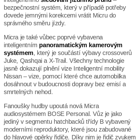
bezpečnostní systém, který v případě potřeby
dovede jemnými korekcemi vrátit Micru do
správného směru jízdy.
Micra je také vůbec poprvé vybavena
inteligentním
panoramatickým kamerovým
systémem
, který je součástí výbavy crossoverů
Juke, Qashqai a X-Trail. Všechny technologie
jasně dokazují plnění vize Inteligentní mobility
Nissan – vize, pomocí které chce automobilka
dosáhnout v budoucnosti dopravy bez emisí a
smrtelných nehod.
Fanoušky hudby upoutá nová Micra
audiosystémem BOSE Personal. Vůz je jako
jediný v segmentu hatchbacků třídy B vybavený
moderními reproduktory, které jsou zabudované
do hlavové opěrky řidiče. Díky nim je řidič zvukem