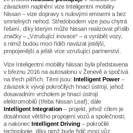
závazkem naplnění vize Inteligentní mobility
Nissan – vize dopravy s nulovými emisemi a bez
smrtelných nehod. Středobodem vize jsou chytrá
řešení, díky kterým může Nissan realizovat příslib
značky – „Vzrušující inovace“ – a vyrábět vozy,
s nimiž budou moci řidiči navázat jistější,
propojenější a ještě více vzrušující partnerství.
Vize Inteligentní mobility Nissan byla představena
v březnu 2016 na autosalonu v Ženevě a spočívá
na třech pilířích. Těmi jsou:
Intelligent Power
–
závazek k vývoji pokročilých hnací ústrojí, jehož
dosavadním vrcholem je hnací ústrojí
elektromobilů (třeba Nissan Leaf); dále
Intelligent Integration
– projekt, jehož cílem je
dosáhnout většího propojení vozů a společnosti;
a nakonec
Intelligent Driving
– pokročilé
technologie, díky nimž bude řidič moci vůz