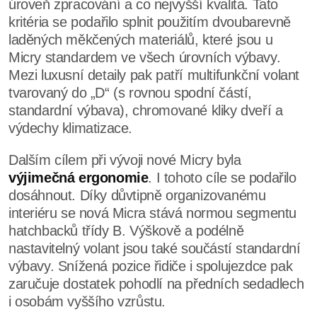
úroveň zpracování a co nejvyšší kvalita. Tato
kritéria se podařilo splnit použitím dvoubarevně
laděných měkčených materiálů, které jsou u
Micry standardem ve všech úrovních výbavy.
Mezi luxusní detaily pak patří multifunkční volant
tvarovaný do „D“ (s rovnou spodní částí,
standardní výbava), chromované kliky dveří a
výdechy klimatizace.
Dalším cílem při vývoji nové Micry byla
výjimečná ergonomie
. I tohoto cíle se podařilo
dosáhnout. Díky důvtipně organizovanému
interiéru se nová Micra stává normou segmentu
hatchbacků třídy B. Výškově a podélně
nastavitelný volant jsou také součástí standardní
výbavy. Snížená pozice řidiče i spolujezdce pak
zaručuje dostatek pohodlí na předních sedadlech
i osobám vyššího vzrůstu.