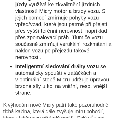
jízdy
využívá ke zkvalitnění jízdních
vlastností Micry motor a brzdy vozu. S
jejich pomocí zmírňuje pohyby vozu
vpřed/vzad, které jsou patrné při přejetí
přes vyšší terénní nerovnost, například
přes zpomalovací práh. Tlumiče vozu
současně zmírňují vertikální rozkmitání a
náklon vozu po přejezdu takové
nerovnosti.
Inteligentní sledování dráhy vozu
se
automaticky spouští v zatáčkách a
v optimální stopě Micru udržuje úpravou
brzdné síly u kol na vnitřní, resp. vnější
straně.
K výhodám nové Micry patří také pozoruhodně
tichá kabina, která dále zvyšuje míru pohodlí,
kterou řidiči vozu při jízdě pocítí. Celý vůz má