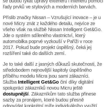
se budou týkat úpravy exteriéru i interiéru pomocí
řady prvků ve stylových a moderních barvách.
Příslib značky Nissan – Vzrušující inovace – je u
nové Micry znát z každého detailu, nejvíce ze
všeho však na službě Nissan Intelligent Get&Go.
Jde o systém sdíleného vlastnictví, který
automobilka poprvé vyzkouší v Paříži v roce
2017. Pokud bude projekt úspěšný, čeká jej
rozšíření také do dalších zemí.
Je to také další z jasných důkazů skutečnosti, že
středobodem nejnovější kapitoly úspěšného
příběhu modelu Micra jsou sami zákazníci.
Služba
Intelligent Get&Go
činí díky digitální
spolupráci zákazníků novou Micru ještě
dostupnější
. Zákazníkům tato služba přinese
sazby za pronájem, které budou přesně
odpovídat konkrétní míře individuálního využití