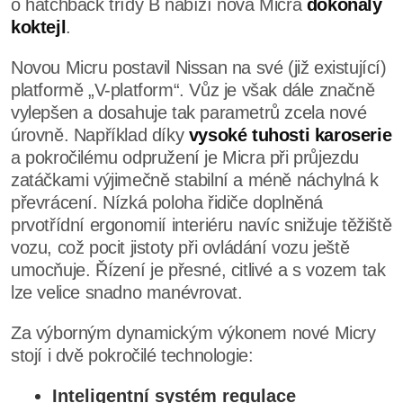
o hatchback třídy B nabízí nová Micra
dokonalý
koktejl
.
Novou Micru postavil Nissan na své (již existující)
platformě „V-platform“. Vůz je však dále značně
vylepšen a dosahuje tak parametrů zcela nové
úrovně. Například díky
vysoké tuhosti karoserie
a pokročilému odpružení je Micra při průjezdu
zatáčkami výjimečně stabilní a méně náchylná k
převrácení. Nízká poloha řidiče doplněná
prvotřídní ergonomií interiéru navíc snižuje těžiště
vozu, což pocit jistoty při ovládání vozu ještě
umocňuje. Řízení je přesné, citlivé a s vozem tak
lze velice snadno manévrovat.
Za výborným dynamickým výkonem nové Micry
stojí i dvě pokročilé technologie:
Inteligentní systém regulace