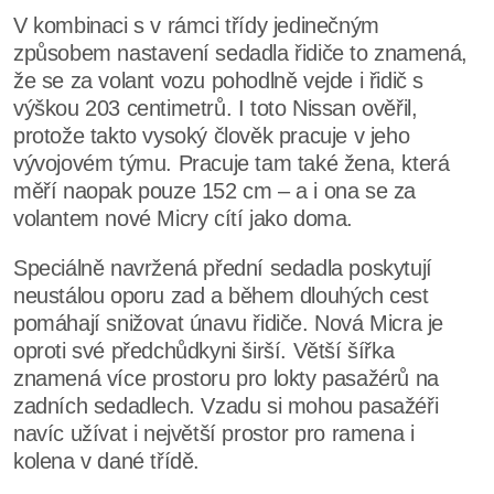
V kombinaci s v rámci třídy jedinečným
způsobem nastavení sedadla řidiče to znamená,
že se za volant vozu pohodlně vejde i řidič s
výškou 203 centimetrů. I toto Nissan ověřil,
protože takto vysoký člověk pracuje v jeho
vývojovém týmu. Pracuje tam také žena, která
měří naopak pouze 152 cm – a i ona se za
volantem nové Micry cítí jako doma.
Speciálně navržená přední sedadla poskytují
neustálou oporu zad a během dlouhých cest
pomáhají snižovat únavu řidiče. Nová Micra je
oproti své předchůdkyni širší. Větší šířka
znamená více prostoru pro lokty pasažérů na
zadních sedadlech. Vzadu si mohou pasažéři
navíc užívat i největší prostor pro ramena i
kolena v dané třídě.