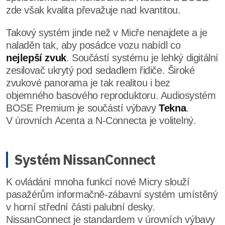
zde však kvalita převažuje nad kvantitou.
Takový systém jinde než v Micře nenajdete a je
naladěn tak, aby posádce vozu nabídl co
nejlepší zvuk
. Součástí systému je lehký digitální
zesilovač ukrytý pod sedadlem řidiče. Široké
zvukové panorama je tak realitou i bez
objemného basového reproduktoru. Audiosystém
BOSE Premium je součástí výbavy
Tekna
.
V úrovních Acenta a N-Connecta je volitelný.
Systém NissanConnect
K ovládání mnoha funkcí nové Micry slouží
pasažérům informačně-zábavní systém umístěný
v horní střední části palubní desky.
NissanConnect je standardem v úrovních výbavy