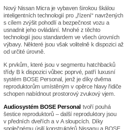
Nový Nissan Micra je vybaven širokou škálou
inteligentních technologií pro „řízení“ navržených
s cílem zvýšit pohodlí a bezpečnost vozu a
usnadnit jeho ovládání. Mnohé z těchto
technologií jsou standardem ve všech úrovních
výbavy. Některé jsou však volitelně k dispozici až
od určité úrovně.
K prvkům, které jsou v segmentu hatchbacků
třídy B k dispozici vůbec poprvé, patří luxusní
systém BOSE Personal, jenž je díky dvěma
reproduktorům umístěným v opěrce hlavy řidiče
schopen nabídnout prostorový zvukový vjem.
Audiosystém BOSE Personal
tvoří pouhá
šestice reproduktorů – další reproduktory jsou
v předních dveřích a v A sloupcích. Díky
společnému úsilí konstruktérů Nissanu a BOSE