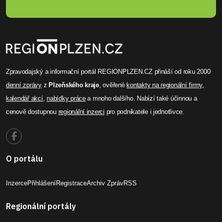
Zpravodajský a informační portál REGIONPLZEN.CZ přináší od roku 2000
denní zprávy
z
Plzeňského kraje
, ověřené
kontakty na regionální firmy
,
kalendář akcí
,
nabídky práce
a mnoho dalšího. Nabízí také účinnou a
cenově dostupnou
regionální inzerci
pro podnikatele i jednotlivce.
O portálu
Inzerce
Přihlášení
Registrace
Archiv Zpráv
RSS
Regionální portály