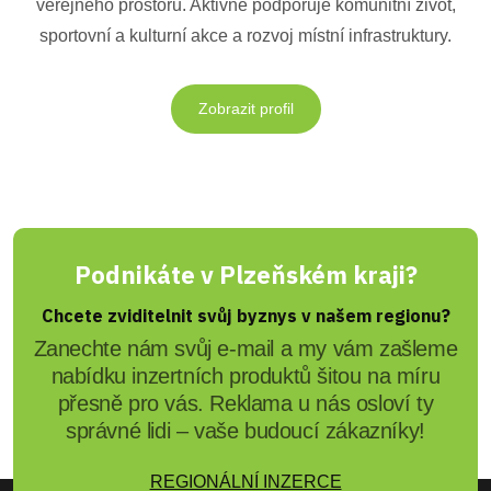
veřejného prostoru. Aktivně podporuje komunitní život,
sportovní a kulturní akce a rozvoj místní infrastruktury.
Zobrazit profil
Podnikáte v Plzeňském kraji?
Chcete zviditelnit svůj byznys v našem regionu?
Zanechte nám svůj e-mail a my vám zašleme
nabídku inzertních produktů šitou na míru
přesně pro vás. Reklama u nás osloví ty
správné lidi – vaše budoucí zákazníky!
REGIONÁLNÍ INZERCE