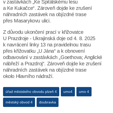
v zastávkách „Ke Špitálskému lesu
a Ke Kukačce“. Zároveň dojde ke zrušení
náhradních zastávek na objízdné trase
přes Masarykovu ulici.
Z důvodu ukončení prací v křižovatce
U Prazdroje - Ukrajinská doje od 4. 8. 2025
k navrácení linky 13 na pravidelnou trasu
přes křižovatku „U Jána“ a k obnovení
odbavování v zastávkách „Goethova; Anglické
nábřeží a Prazdroj“. Zároveň dojde ke zrušení
náhradních zastávek na objízdné trase
okolo Hlavního nádraží.
úřad městského obvodu plzeň 4
umo4
umo 4
městský obvod 4
doubravka