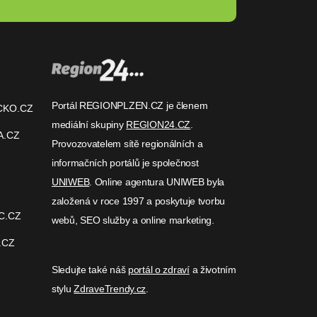
Portál REGIONPLZEN.CZ je členem
CKO.CZ
mediální skupiny
REGION24.CZ
.
A.CZ
Provozovatelem sítě regionálních a
informačních portálů je společnost
UNIWEB
. Online agentura UNIWEB byla
založená v roce 1997 a poskytuje tvorbu
C.CZ
webů, SEO služby a online marketing.
.CZ
Sledujte také náš
portál o zdraví
a životním
stylu
ZdraveTrendy.cz
.