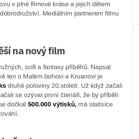
novu v plné filmové kráse a jejich dětem
o dobrodružství. Mediálním partnerem filmu
ěší na nový film
užných, scifi a fantasy příběhů. Napsal
ě ten o Malém bohovi a Kruanovi je
ks
druhé poloviny 20.století. Už když začali
ačali se ozývat první čtenáři, že by příběh
 se dočkal
500.000 výtisků,
má statisíce
cování.