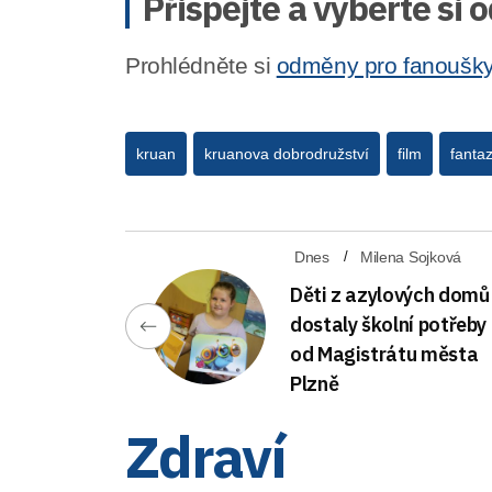
Přispějte a vyberte si
Prohlédněte si
odměny pro fanoušk
kruan
kruanova dobrodružství
film
fantaz
Dnes
Milena Sojková
Děti z azylových domů
dostaly školní potřeby
od Magistrátu města
Plzně
Zdraví