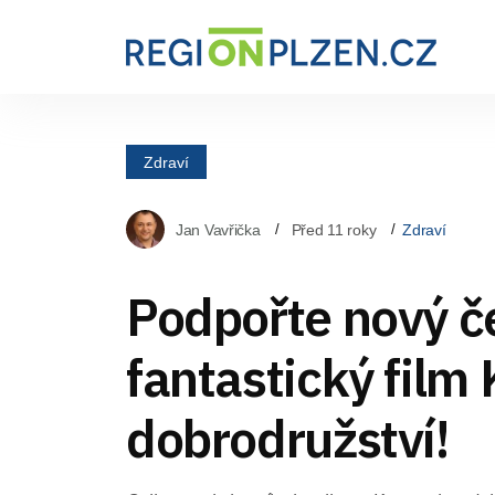
Zdraví
Jan Vavřička
Před 11 roky
Zdraví
Podpořte nový č
fantastický film
dobrodružství!