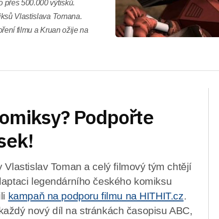
 přes 500.000 výtisků.
iksů Vlastislava Tomana.
ření filmu a Kruan ožije na
komiksy? Podpořte
sek!
 Vlastislav Toman a celý filmový tým chtějí
adaptaci legendárního českého komiksu
li
kampaň na podporu filmu na HITHIT.cz
.
li každý nový díl na stránkách časopisu ABC,