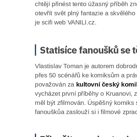
chtějí přinést tento úžasný příběh z
otevřít svět plný fantazie a skvěléh
je scifi web VANILI.cz.
Statisíce fanoušků se t
Vlastislav Toman je autorem dobrodr
přes 50 scénářů ke komiksům a práv
považován za
kultovní český komi
vycházet první příběhy o Kruanovi, z
měl být zfilmován. Úspěšný komiks
fanoušků
a zaslouží si i filmové zpra