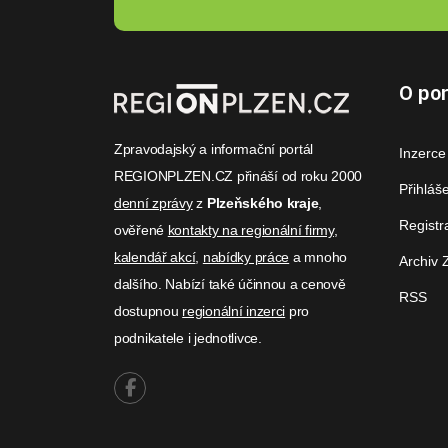
O por
Zpravodajský a informační portál
Inzerce
REGIONPLZEN.CZ přináší od roku 2000
Přihláš
denní zprávy
z
Plzeňského kraje
,
Registr
ověřené
kontakty na regionální firmy
,
kalendář akcí
,
nabídky práce
a mnoho
Archiv 
dalšího. Nabízí také účinnou a cenově
RSS
dostupnou
regionální inzerci
pro
podnikatele i jednotlivce.