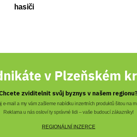
hasiči
nikáte v Plzeňském kr
Chcete zviditelnit svůj byznys v našem regionu
 e-mail a my vám zašleme nabídku inzertních produktů šitou na mí
Reklama u nás osloví ty správné lidi – vaše budoucí zákazníky!
REGIONÁLNÍ INZERCE