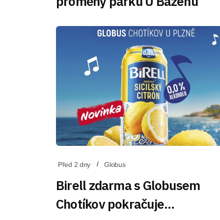
proměny parku U Bazénu
Před 2 dny
Globus
Birell zdarma s Globusem
Chotíkov pokračuje…