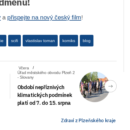
 odměnu!
y
a
přispejte na nový český film
!
ie
scifi
vlastislav toman
komiks
blog
Včera
Úřad městského obvodu Plzeň 2
- Slovany
Období nepříznivých
klimatických podmínek
platí od 7. do 15. srpna
Zdraví z Plzeňského kraje