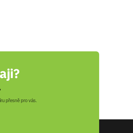
aji?
?
ru přesně pro vás.