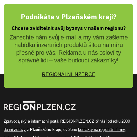
Podnikáte v Plzeňském kraji?
Chcete zviditelnit svůj byznys v našem regionu?
Zanechte nám svůj e-mail a my vám zašleme
nabídku inzertních produktů šitou na míru
přesně pro vás. Reklama u nás osloví ty
správné lidi – vaše budoucí zákazníky!
REGIONÁLNÍ INZERCE
Zpravodajský a informační portál REGIONPLZEN.CZ přináší od roku 2000
denní zprávy
z
Plzeňského kraje
, ověřené
kontakty na regionální firmy
,