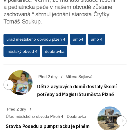
a pediatrická péče v našem obvodě zůstane
zachovaná,“ shrnul jednání starosta Čtyřky
Tomáš Soukup.
úřad městského obvodu plzeň 4
umo4
umo 4
městský obvod 4
doubravka
Před 2 dny
Milena Sojková
Děti z azylových domů dostaly školní
potřeby od Magistrátu města Plzně
Před 2 dny
Úřad městského obvodu Plzeň 4 - Doubravka
Stavba Posedu a pumptracku je plném