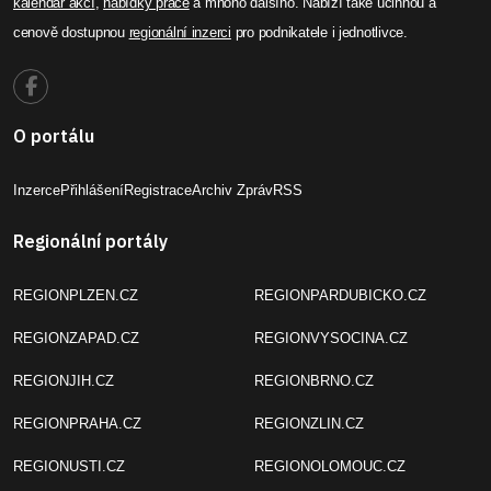
kalendář akcí
,
nabídky práce
a mnoho dalšího. Nabízí také účinnou a
cenově dostupnou
regionální inzerci
pro podnikatele i jednotlivce.
O portálu
Inzerce
Přihlášení
Registrace
Archiv Zpráv
RSS
Regionální portály
REGIONPLZEN.CZ
REGIONPARDUBICKO.CZ
REGIONZAPAD.CZ
REGIONVYSOCINA.CZ
REGIONJIH.CZ
REGIONBRNO.CZ
REGIONPRAHA.CZ
REGIONZLIN.CZ
REGIONUSTI.CZ
REGIONOLOMOUC.CZ