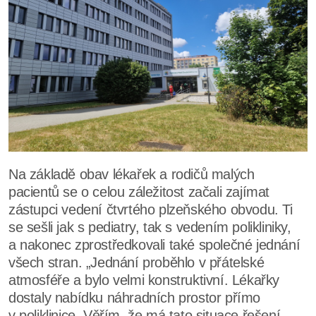
Na základě obav lékařek a rodičů malých
pacientů se o celou záležitost začali zajímat
zástupci vedení čtvrtého plzeňského obvodu. Ti
se sešli jak s pediatry, tak s vedením polikliniky,
a nakonec zprostředkovali také společné jednání
všech stran. „Jednání proběhlo v přátelské
atmosféře a bylo velmi konstruktivní. Lékařky
dostaly nabídku náhradních prostor přímo
v poliklinice. Věřím, že má tato situace řešení