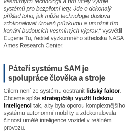
vesmírných technologií a pro účely vývoje
systémů pro bezpilotní lety. Jde o dokonalý
příklad toho, jak může technologie doslova
zdokonalovat úroveň průzkumu a umožnit tím
konání budoucích vesmírných výprav
,“ vysvětlil
Eugene Tu, ředitel výzkumného střediska NASA
Ames Research Center.
Páteří systému SAM je
spolupráce člověka a stroje
Cílem není ze systému odstranit
lidský faktor
.
Chceme spíše
strategičtěji využít lidskou
inteligenci
tak, aby byla oporou komplexnějšího
systému autonomní mobility a zdokonalovala
činnost umělé inteligence vozidel v reálném
provozu.