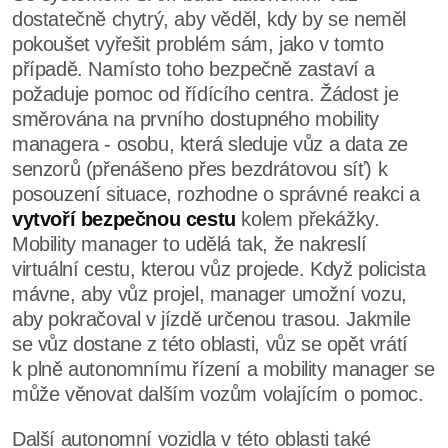
dostatečně chytrý, aby věděl, kdy by se neměl
pokoušet vyřešit problém sám, jako v tomto
případě. Namísto toho bezpečně zastaví a
požaduje pomoc od řídícího centra. Žádost je
směrována na prvního dostupného mobility
managera - osobu, která sleduje vůz a data ze
senzorů (přenášeno přes bezdrátovou síť) k
posouzení situace, rozhodne o správné reakci a
vytvoří bezpečnou cestu
kolem překážky.
Mobility manager to udělá tak, že nakreslí
virtuální cestu, kterou vůz projede. Když policista
mávne, aby vůz projel, manager umožní vozu,
aby pokračoval v jízdě určenou trasou. Jakmile
se vůz dostane z této oblasti, vůz se opět vrátí
k plně autonomnímu řízení a mobility manager se
může věnovat dalším vozům volajícím o pomoc.
Další autonomní vozidla v této oblasti také