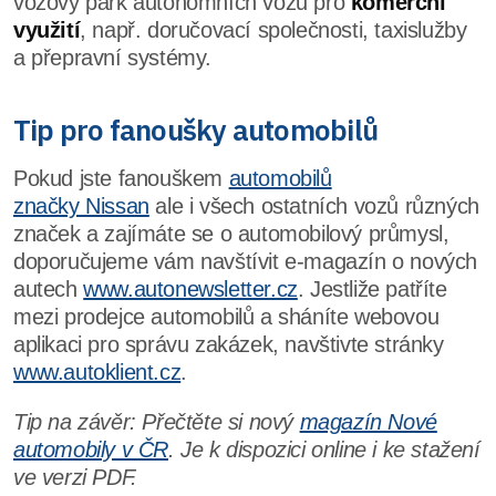
vozový park autonomních vozů pro
komerční
využití
, např. doručovací společnosti, taxislužby
a přepravní systémy.
Tip pro fanoušky automobilů
Pokud jste fanouškem
automobilů
značky Nissan
ale i všech ostatních vozů různých
značek a zajímáte se o automobilový průmysl,
doporučujeme vám navštívit e-magazín o nových
autech
www.autonewsletter.cz
. Jestliže patříte
mezi prodejce automobilů a sháníte webovou
aplikaci pro správu zakázek, navštivte stránky
www.autoklient.cz
.
Tip na závěr: Přečtěte si nový
magazín Nové
automobily v ČR
. Je k dispozici online i ke stažení
ve verzi PDF.