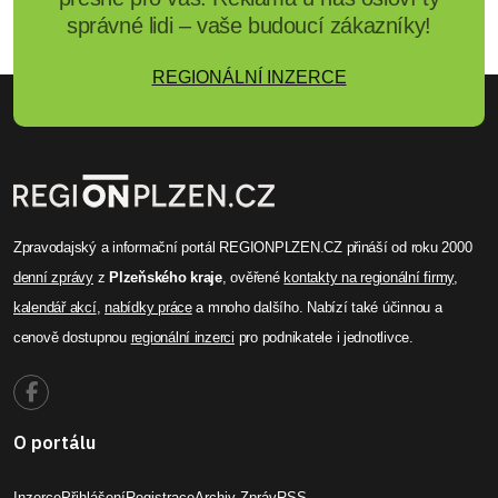
správné lidi – vaše budoucí zákazníky!
REGIONÁLNÍ INZERCE
Zpravodajský a informační portál REGIONPLZEN.CZ přináší od roku 2000
denní zprávy
z
Plzeňského kraje
, ověřené
kontakty na regionální firmy
,
kalendář akcí
,
nabídky práce
a mnoho dalšího. Nabízí také účinnou a
cenově dostupnou
regionální inzerci
pro podnikatele i jednotlivce.
O portálu
Inzerce
Přihlášení
Registrace
Archiv Zpráv
RSS