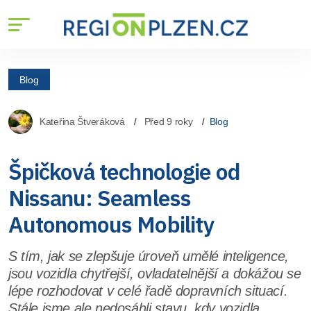
Blog
Kateřina Štveráková
Před 9 roky
Blog
Špičková technologie od
Nissanu: Seamless
Autonomous Mobility
S tím, jak se zlepšuje úroveň umělé inteligence,
jsou vozidla chytřejší, ovladatelnější a dokážou se
lépe rozhodovat v celé řadě dopravních situací.
Stále jsme ale nedosáhli stavu, kdy vozidla