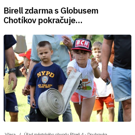
Birell zdarma s Globusem
Chotíkov pokračuje…
Včera
Úřad městského obvodu Plzeň 4 - Doubravka