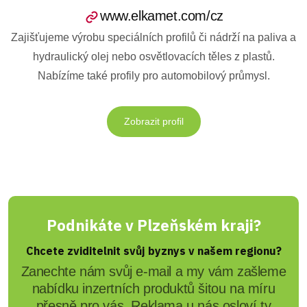
www.elkamet.com/cz
Zajišťujeme výrobu speciálních profilů či nádrží na paliva a
hydraulický olej nebo osvětlovacích těles z plastů.
Nabízíme také profily pro automobilový průmysl.
Zobrazit profil
Podnikáte v Plzeňském kraji?
Chcete zviditelnit svůj byznys v našem regionu?
Zanechte nám svůj e-mail a my vám zašleme
nabídku inzertních produktů šitou na míru
přesně pro vás. Reklama u nás osloví ty