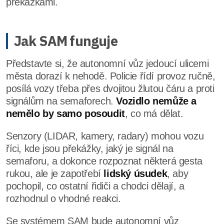
překážkami.
Jak SAM funguje
Představte si, že autonomní vůz jedoucí ulicemi
města dorazí k nehodě. Policie řídí provoz ručně,
posílá vozy třeba přes dvojitou žlutou čáru a proti
signálům na semaforech.
Vozidlo nemůže a
nemělo by samo posoudit
, co má dělat.
Senzory (LIDAR, kamery, radary) mohou vozu
říci, kde jsou překážky, jaký je signál na
semaforu, a dokonce rozpoznat některá gesta
rukou, ale je zapotřebí
lidský úsudek
, aby
pochopil, co ostatní řidiči a chodci dělají, a
rozhodnul o vhodné reakci.
Se systémem SAM bude autonomní vůz