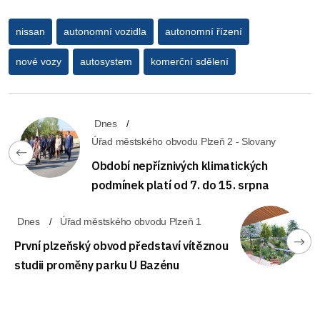
nissan
autonomní vozidla
autonomní řízení
nové vozy
autosystem
komerční sdělení
Dnes
Úřad městského obvodu Plzeň 2 - Slovany
Období nepříznivých klimatických
podmínek platí od 7. do 15. srpna
Dnes
Úřad městského obvodu Plzeň 1
První plzeňský obvod představí vítěznou
studii proměny parku U Bazénu