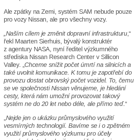
Ale zpátky na Zemi, systém SAM nebude pouze
pro vozy Nissan, ale pro všechny vozy.
„Naším cílem je změnit dopravní infrastrukturu
,“
řekl Maarten Sierhuis, bývalý konstruktér
z agentury NASA, nyní ředitel výzkumného
střediska Nissan Research Center v Sillicon
Valley. „
Chceme snížit počet úmrtí na silnicích a
také uvolnit komunikace. K tomu je zapotřebí do
provozu dostat obrovský počet vozidel. To, čemu
se ve společnosti Nissan věnujeme, je hledání
cesty, která nám umožní provozovat takový
systém ne do 20 let nebo déle, ale přímo teď
.“
„
Nejde jen o ukázku průmyslového využití
vesmírných technologií. Bavíme se i o zpětném
využití průmyslového výzkumu pro účely