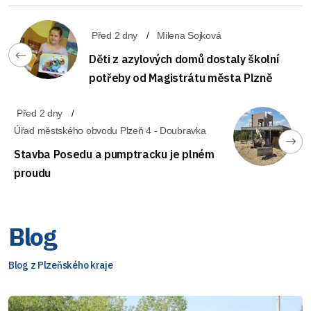
Před 2 dny
Milena Sojková
Děti z azylových domů dostaly školní
potřeby od Magistrátu města Plzně
Před 2 dny
Úřad městského obvodu Plzeň 4 - Doubravka
Stavba Posedu a pumptracku je plném
proudu
Blog
Blog z Plzeňského kraje