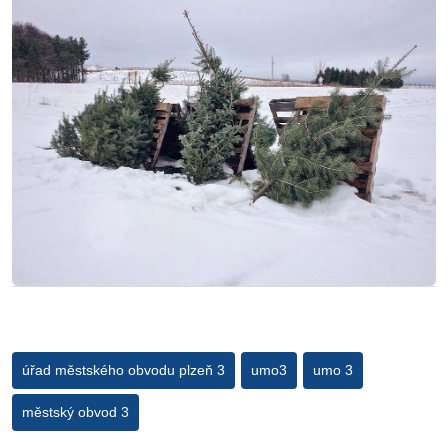
úřad městského obvodu plzeň 3
umo3
umo 3
městský obvod 3