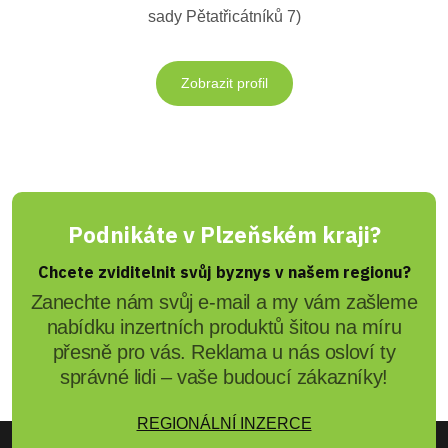
sady Pětatřicátníků 7)
Zobrazit profil
Podnikáte v Plzeňském kraji?
Chcete zviditelnit svůj byznys v našem regionu?
Zanechte nám svůj e-mail a my vám zašleme
nabídku inzertních produktů šitou na míru
přesně pro vás. Reklama u nás osloví ty
správné lidi – vaše budoucí zákazníky!
REGIONÁLNÍ INZERCE