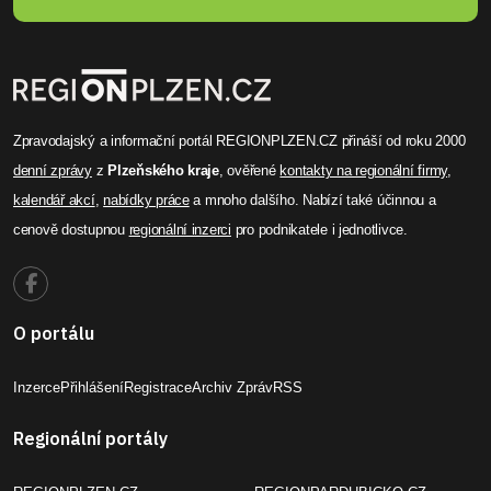
Zpravodajský a informační portál REGIONPLZEN.CZ přináší od roku 2000
denní zprávy
z
Plzeňského kraje
, ověřené
kontakty na regionální firmy
,
kalendář akcí
,
nabídky práce
a mnoho dalšího. Nabízí také účinnou a
cenově dostupnou
regionální inzerci
pro podnikatele i jednotlivce.
O portálu
Inzerce
Přihlášení
Registrace
Archiv Zpráv
RSS
Regionální portály