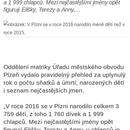
a 1 999 chlapců. Mezi nejčastějšími jmény opět
figurují Elišky, Terezy a Anny,...
Oddělení matriky Úřadu městského obvodu
Plzeň vydalo pravidelný přehled za uplynulý
rok o počtu sňatků a úmrtí, narozených dětí
i seznam nejčastějších jmen.
„V roce 2016 se v Plzni narodilo celkem 3
759 dětí, z toho 1 760 dívek a 1 999
chlapců. Mezi nejčastějšími jmény opět
figurují Elišky, Terezy a Anny, u chlapců je