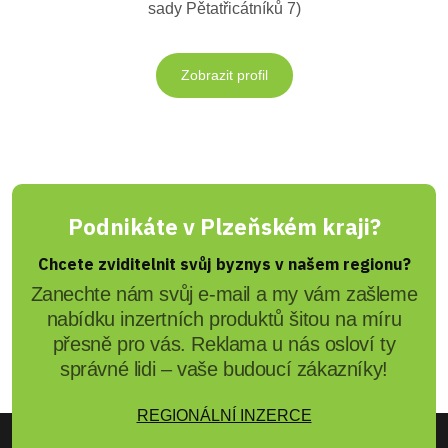
sady Pětatřicátníků 7)
Zobrazit profil
Podnikáte v Plzeňském kraji?
Chcete zviditelnit svůj byznys v našem regionu?
Zanechte nám svůj e-mail a my vám zašleme
nabídku inzertních produktů šitou na míru
přesně pro vás. Reklama u nás osloví ty
správné lidi – vaše budoucí zákazníky!
REGIONÁLNÍ INZERCE