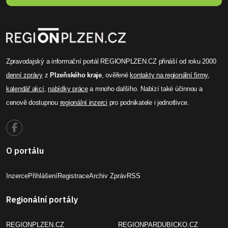
Zpravodajský a informační portál REGIONPLZEN.CZ přináší od roku 2000
denní zprávy
z
Plzeňského kraje
, ověřené
kontakty na regionální firmy
,
kalendář akcí
,
nabídky práce
a mnoho dalšího. Nabízí také účinnou a
cenově dostupnou
regionální inzerci
pro podnikatele i jednotlivce.
O portálu
Inzerce
Přihlášení
Registrace
Archiv Zpráv
RSS
Regionální portály
REGIONPLZEN.CZ
REGIONPARDUBICKO.CZ