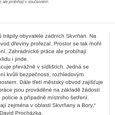
ce ale probíhají v současném
trápily obyvatele zadních Skvrňan. Na
bvod dřeviny prořezal. Prostor se tak mohl
lení. Zahradnické práce ale probíhají
etačního klidu i jinde.
cuje převážně v sídlištích. Jedná se
ení kvůli bezpečnosti, rozhledovým
stem. Dále třetí městský obvod zajišťuje
o práce jsou prováděné na základě žádostí
policie a případně místního šetření.
jí zejména v oblasti Skvrňany a Bory,“
ího obvodu David Procházka.