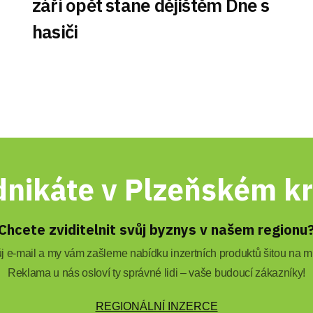
září opět stane dějištěm Dne s
hasiči
nikáte v Plzeňském kr
Chcete zviditelnit svůj byznys v našem regionu
 e-mail a my vám zašleme nabídku inzertních produktů šitou na mí
Reklama u nás osloví ty správné lidi – vaše budoucí zákazníky!
REGIONÁLNÍ INZERCE