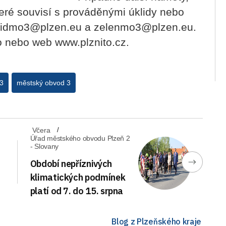
teré souvisí s prováděnými úklidy nebo
uklidmo3@plzen.eu a zelenmo3@plzen.eu.
To nebo web www.plznito.cz.
3
městský obvod 3
Včera
Úřad městského obvodu Plzeň 2
- Slovany
Období nepříznivých
klimatických podmínek
platí od 7. do 15. srpna
Blog z Plzeňského kraje