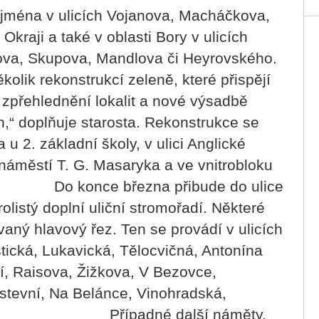
jména v ulicích Vojanova, Macháčkova,
Okraji a také v oblasti Bory v ulicích
va, Skupova, Mandlova či Heyrovského.
olik rekonstrukcí zeleně, které přispějí
y zpřehlednění lokalit a nové výsadbě
in,“ doplňuje starosta. Rekonstrukce se
 u 2. základní školy, v ulici Anglické
áměstí T. G. Masaryka a ve vnitrobloku
once března přibude do ulice
listý doplní uliční stromořadí. Některé
aný hlavový řez. Ten se provádí v ulicích
ická, Lukavická, Tělocvičná, Antonína
í, Raisova, Žižkova, V Bezovce,
stevní, Na Belánce, Vinohradská,
ích. Případné další náměty,