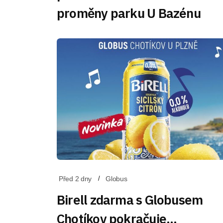
proměny parku U Bazénu
Před 2 dny
Globus
Birell zdarma s Globusem
Chotíkov pokračuje…