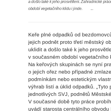
a došlo také k jeho prosvětlení. Zahradnické prá
období vegetačního klidu i jinde. ...
Keře plné odpadků od bezdomovců 
jejich podnět proto třetí městský o
uklidit a došlo také k jeho prosvět
v současném období veg
Na keřových skupinách se nyní pra
o jejich ořez nebo případné zmlaz
podmínkám nebo estetickým vlastno
výhrab listí a úklid odpadků. „Tyt
jednotlivých SVJ, podnětů Městské 
V současné době tyto práce probíha
uvádí starosta centráln