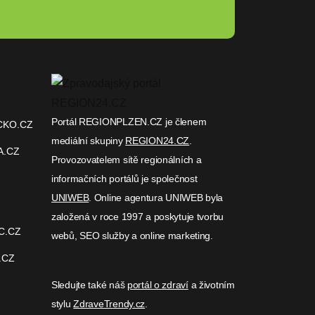
Portál REGIONPLZEN.CZ je členem
CKO.CZ
mediální skupiny
REGION24.CZ
.
A.CZ
Provozovatelem sítě regionálních a
informačních portálů je společnost
UNIWEB
. Online agentura UNIWEB byla
založená v roce 1997 a poskytuje tvorbu
C.CZ
webů, SEO služby a online marketing.
.CZ
Sledujte také náš
portál o zdraví
a životním
stylu
ZdraveTrendy.cz
.