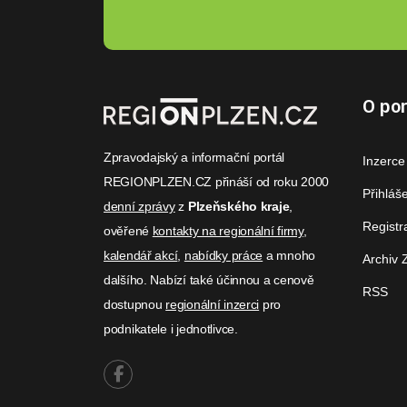
O por
Zpravodajský a informační portál
Inzerce
REGIONPLZEN.CZ přináší od roku 2000
Přihláš
denní zprávy
z
Plzeňského kraje
,
Registr
ověřené
kontakty na regionální firmy
,
kalendář akcí
,
nabídky práce
a mnoho
Archiv 
dalšího. Nabízí také účinnou a cenově
RSS
dostupnou
regionální inzerci
pro
podnikatele i jednotlivce.