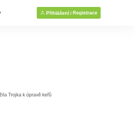
y
Registrace
Přihlášení /