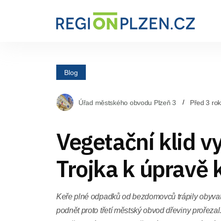
Blog
Úřad městského obvodu Plzeň 3
Před 3 ro
Vegetační klid v
Trojka k úpravě 
Keře plné odpadků od bezdomovců trápily obyvat
podnět proto třetí městský obvod dřeviny prořezal.