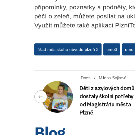
připomínky, poznatky a podněty, k
péčí o zeleň, můžete posílat na 
Využít můžete také aplikaci Plzni
úřad městského obvodu plzeň 3
umo3
umo 
Dnes
Milena Sojková
Děti z azylových domů
dostaly školní potřeby
od Magistrátu města
Plzně
Blog