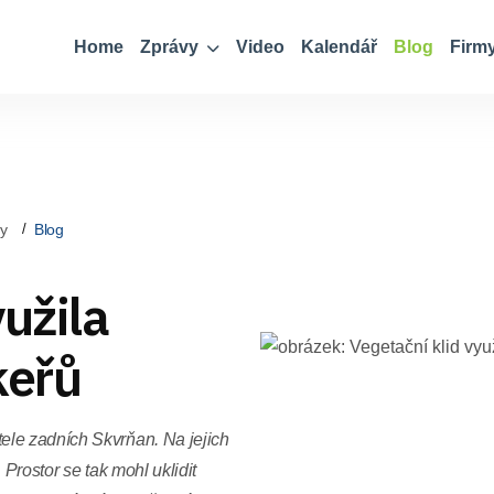
Home
Zprávy
Video
Kalendář
Blog
Firm
ky
Blog
yužila
keřů
ele zadních Skvrňan. Na jejich
 Prostor se tak mohl uklidit