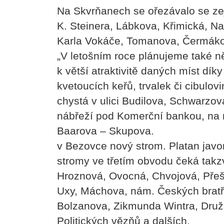
Na Skvrňanech se ořezávalo se ze
K. Steinera, Lábkova, Křimická, Na 
Karla Vokáče, Tomanova, Čermáko
„V letošním roce plánujeme také něk
k větší atraktivitě daných míst dík
kvetoucích keřů, trvalek či cibulov
chystá v ulici Budilova, Schwarzova
nábřeží pod Komerční bankou, na n
Baarova – Skupova. Do k
v Bezovce nový strom. Platan javoro
stromy ve třetím obvodu čeká takzv
Hroznová, Ovocná, Chvojová, Přešt
Uxy, Máchova, nám. Českých bratř
Bolzanova, Zikmunda Wintra, Druž
Politických vězňů a dalš