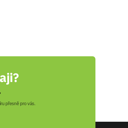
aji?
?
ru přesně pro vás.