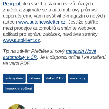
Peugeot
ale i všech ostatních vozů různých
značek a zajímáte se o automobilový průmysl,
doporučujeme vám navštívit e-magazín o nových
autech
www.autonewsletter.cz
. Jestliže patříte
mezi prodejce automobilů a sháníte webovou
aplikaci pro správu zakázek, navštivte stránky
www.autoklient.cz
.
Tip na závěr: Přečtěte si nový
magazín Nové
automobily v ČR
. Je k dispozici online i ke stažení
ve verzi PDF.
autosystem
citroen
dakar 2017
nové vozy
komerční sdělení