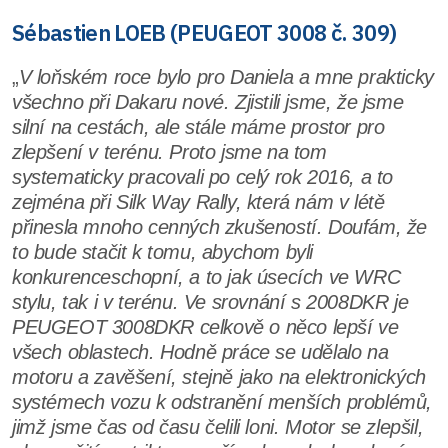
Sébastien LOEB (PEUGEOT 3008 č. 309)
„
V loňském roce bylo pro Daniela a mne prakticky
všechno při Dakaru nové. Zjistili jsme, že jsme
silní na cestách, ale stále máme prostor pro
zlepšení v terénu. Proto jsme na tom
systematicky pracovali po celý rok 2016, a to
zejména při Silk Way Rally, která nám v létě
přinesla mnoho cenných zkušeností. Doufám, že
to bude stačit k tomu, abychom byli
konkurenceschopní, a to jak úsecích ve WRC
stylu, tak i v terénu. Ve srovnání s 2008DKR je
PEUGEOT 3008DKR celkově o něco lepší ve
všech oblastech. Hodně práce se udělalo na
motoru a zavěšení, stejně jako na elektronických
systémech vozu k odstranění menších problémů,
jimž jsme čas od času čelili loni. Motor se zlepšil,