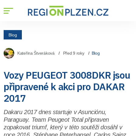
Blog
Kateřina Štveráková
Před 9 roky
Blog
Vozy PEUGEOT 3008DKR jsou
připravené k akci pro DAKAR
2017
Dakaru 2017 dnes startuje v Asunciónu,
Paraguay. Team Peugeot Total připraven
zopakovat triumf, který v této soutěži dosáhl v
roce 2016. Stéphane Peterhansel, Carlos Sainz,