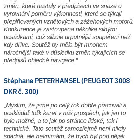
změn, které nastaly v předpisech ve snaze o
vyrovnání poměru výkonnosti, které se týkají
přeplňovaných vznětových a zážehových motorů.
Konkurence je zastoupena několika silnými
posádkami, což slibuje urputnější soupeření než
kdy dříve. Soutěž by měla být mnohem
náročnější také v důsledku změn týkajících se
předpisů ohledně navigace
.“
Stéphane PETERHANSEL (PEUGEOT 3008
DKR č. 300)
„
Myslím, že jsme po celý rok dobře pracovali a
poskládali tolik karet v náš prospěch, jak jen to
bylo možné, a to jak po stránce lidské, tak i
technické. Tato soutěž samozřejmě není nikdy
snadná, ale nevnímám, že bych byl pod nějak