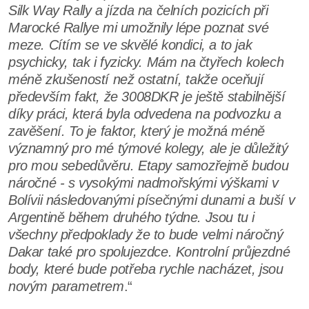
Silk Way Rally a jízda na čelních pozicích při
Marocké Rallye mi umožnily lépe poznat své
meze. Cítím se ve skvělé kondici, a to jak
psychicky, tak i fyzicky. Mám na čtyřech kolech
méně zkušeností než ostatní, takže oceňují
především fakt, že 3008DKR je ještě stabilnější
díky práci, která byla odvedena na podvozku a
zavěšení. To je faktor, který je možná méně
významný pro mé týmové kolegy, ale je důležitý
pro mou sebedůvěru. Etapy samozřejmě budou
náročné - s vysokými nadmořskými výškami v
Bolívii následovanými písečnými dunami a buší v
Argentině během druhého týdne. Jsou tu i
všechny předpoklady že to bude velmi náročný
Dakar také pro spolujezdce. Kontrolní průjezdné
body, které bude potřeba rychle nacházet, jsou
novým parametrem
.“