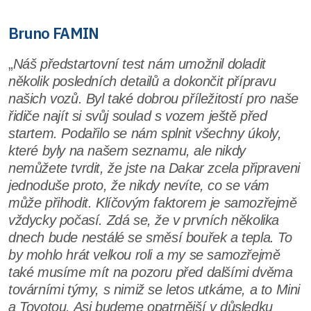
Bruno FAMIN
„
Náš předstartovní test nám umožnil doladit
několik posledních detailů a dokončit přípravu
našich vozů. Byl také dobrou příležitostí pro naše
řidiče najít si svůj soulad s vozem ještě před
startem. Podařilo se nám splnit všechny úkoly,
které byly na našem seznamu, ale nikdy
nemůžete tvrdit, že jste na Dakar zcela připraveni
jednoduše proto, že nikdy nevíte, co se vám
může přihodit. Klíčovým faktorem je samozřejmě
vždycky počasí. Zdá se, že v prvních několika
dnech bude nestálé se směsí bouřek a tepla. To
by mohlo hrát velkou roli a my se samozřejmě
také musíme mít na pozoru před dalšími dvěma
továrními týmy, s nimiž se letos utkáme, a to Mini
a Toyotou. Asi budeme opatrnější v důsledku