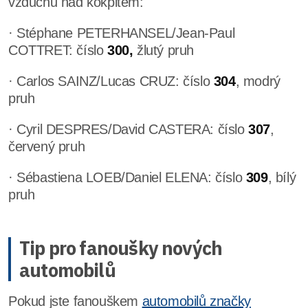
vzduchu nad kokpitem:
· Stéphane PETERHANSEL/Jean-Paul
COTTRET: číslo
300,
žlutý pruh
· Carlos SAINZ/Lucas CRUZ: číslo
304
, modrý
pruh
· Cyril DESPRES/David CASTERA: číslo
307
,
červený pruh
· Sébastiena LOEB/Daniel ELENA: číslo
309
, bílý
pruh
Tip pro fanoušky nových
automobilů
Pokud jste fanouškem
automobilů značky