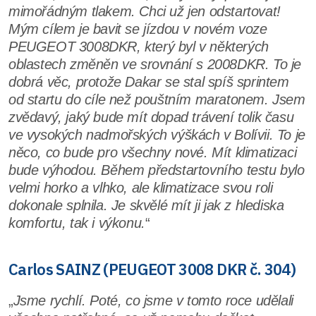
mimořádným tlakem. Chci už jen odstartovat!
Mým cílem je bavit se jízdou v novém voze
PEUGEOT 3008DKR, který byl v některých
oblastech změněn ve srovnání s 2008DKR. To je
dobrá věc, protože Dakar se stal spíš sprintem
od startu do cíle než pouštním maratonem. Jsem
zvědavý, jaký bude mít dopad trávení tolik času
ve vysokých nadmořských výškách v Bolívii. To je
něco, co bude pro všechny nové. Mít klimatizaci
bude výhodou. Během předstartovního testu bylo
velmi horko a vlhko, ale klimatizace svou roli
dokonale splnila. Je skvělé mít ji jak z hlediska
komfortu, tak i výkonu.
“
Carlos SAINZ (PEUGEOT 3008 DKR č. 304)
„
Jsme rychlí. Poté, co jsme v tomto roce udělali