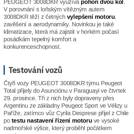
PEUGEOT 3008DKR využívá
pohon dvou kol
.
V porovnání s loňským vítězným autem
3008DKR těží z četných
vylepšení motoru
,
zavěšení a aerodynamiky. Novinkou je také
klimatizace, která má zajistit v horkém počasí
posádkám tepelný komfort a
konkurenceschopnost.
Testování vozů
Čtyři vozy PEUGEOT 3008DKR týmu Peugeot
Total přijely do Asunciónu v Paraguayi ve čtvrtek
29. prosince. Tři z nich byly dopraveny přes
Argentinu ze základny Peugeot Sport ve Vélizy u
Paříže, zatímco vůz Cyrila Desprese přijel z Chile
po
testu nastavení řízení motoru
ve vysoké
nadmořské výšce, který proběhl počátkem