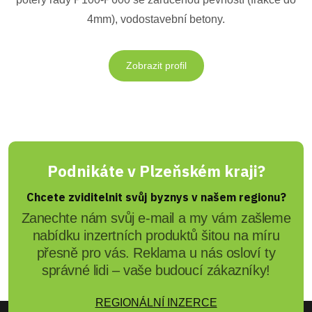
4mm), vodostavební betony.
Zobrazit profil
Podnikáte v Plzeňském kraji?
Chcete zviditelnit svůj byznys v našem regionu?
Zanechte nám svůj e-mail a my vám zašleme
nabídku inzertních produktů šitou na míru
přesně pro vás. Reklama u nás osloví ty
správné lidi – vaše budoucí zákazníky!
REGIONÁLNÍ INZERCE