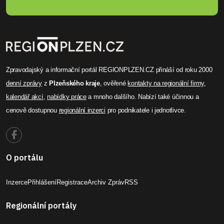
Zpravodajský a informační portál REGIONPLZEN.CZ přináší od roku 2000
denní zprávy
z
Plzeňského kraje
, ověřené
kontakty na regionální firmy
,
kalendář akcí
,
nabídky práce
a mnoho dalšího. Nabízí také účinnou a
cenově dostupnou
regionální inzerci
pro podnikatele i jednotlivce.
O portálu
Inzerce
Přihlášení
Registrace
Archiv Zpráv
RSS
Regionální portály