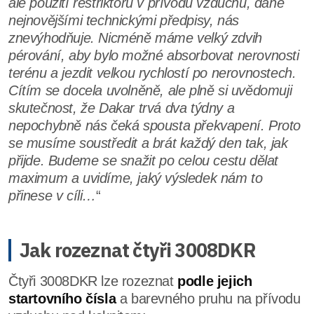
ale použití restriktoru v přívodu vzduchu, dané
nejnovějšími technickými předpisy, nás
znevýhodňuje. Nicméně máme velký zdvih
pérování, aby bylo možné absorbovat nerovnosti
terénu a jezdit velkou rychlostí po nerovnostech.
Cítím se docela uvolněně, ale plně si uvědomuji
skutečnost, že Dakar trvá dva týdny a
nepochybně nás čeká spousta překvapení. Proto
se musíme soustředit a brát každý den tak, jak
přijde. Budeme se snažit po celou cestu dělat
maximum a uvidíme, jaký výsledek nám to
přinese v cíli…
“
Jak rozeznat čtyři 3008DKR
Čtyři 3008DKR lze rozeznat
podle jejich
startovního čísla
a barevného pruhu na přívodu