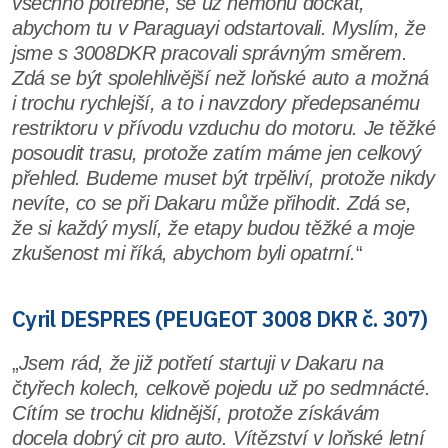
všechno potřebné, se už nemohu dočkat,
abychom tu v Paraguayi odstartovali. Myslím, že
jsme s 3008DKR pracovali správným směrem.
Zdá se být spolehlivější než loňské auto a možná
i trochu rychlejší, a to i navzdory předepsanému
restriktoru v přívodu vzduchu do motoru. Je těžké
posoudit trasu, protože zatím máme jen celkový
přehled. Budeme muset být trpěliví, protože nikdy
nevíte, co se při Dakaru může přihodit. Zdá se,
že si každý myslí, že etapy budou těžké a moje
zkušenost mi říká, abychom byli opatrní.
“
Cyril DESPRES (PEUGEOT 3008 DKR č. 307)
„
Jsem rád, že již potřetí startuji v Dakaru na
čtyřech kolech, celkově pojedu už po sedmnácté.
Cítím se trochu klidnější, protože získávám
docela dobrý cit pro auto. Vítězství v loňské letní