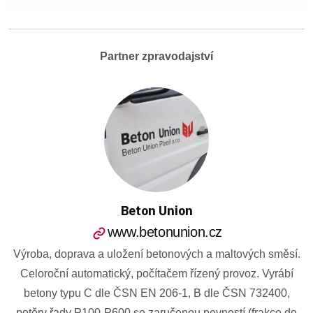
Partner zpravodajství
Beton Union
www.betonunion.cz
Výroba, doprava a uložení betonových a maltových směsí.
Celoroční automatický, počítačem řízený provoz. Vyrábí
betony typu C dle ČSN EN 206-1, B dle ČSN 732400,
potěry řady P100-P600 se zaručenou pevností (frakce do