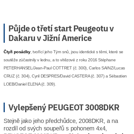
Půjde o třetí start Peugeotu v
Dakaru v Jižní Americe
Čtyři posádky
, tvořící jeho Tým snů, jsou identické s těmi, které se
soutěže zúčastnily v lednu, a to vítězové z roku 2016 Stéphane
PETERHANSEL/Jean-Paul COTTRET (č. 300), Carlos SAINZ/Lucas
CRUZ (č. 304), Cyril DESPRES/David CASTERA (č. 307) a Sébastien
LOEB/Daniel ELENA (č. 309).
Vylepšený PEUGEOT 3008DKR
Stejně jako jeho předchůdce, 2008DKR, a na
rozdíl od svých soupeřů s pohonem 4x4,